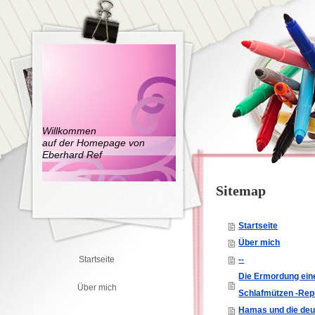
Willkommen
auf der Homepage von
Eberhard Ref
Sitemap
Startseite
Über mich
Startseite
--
Die Ermordung eine
Über mich
Schlafmützen -Rep
Hamas und die deu