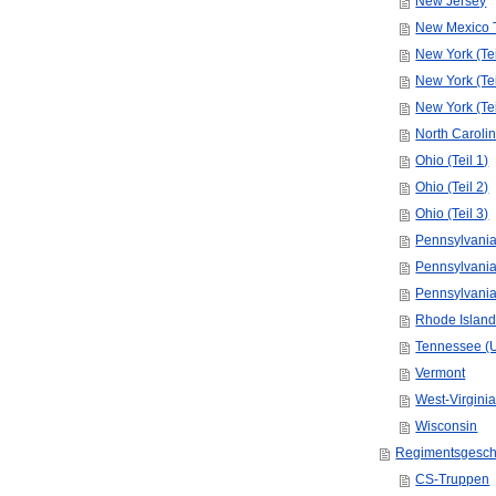
New Jersey
New Mexico T
New York (Tei
New York (Tei
New York (Tei
North Caroli
Ohio (Teil 1)
Ohio (Teil 2)
Ohio (Teil 3)
Pennsylvania 
Pennsylvania 
Pennsylvania 
Rhode Islan
Tennessee (
Vermont
West-Virgini
Wisconsin
Regimentsgesch
CS-Truppen