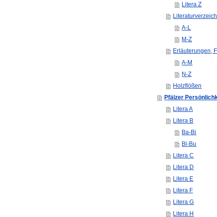
Litera Z
Literaturverzeic
A-L
M-Z
Erläuterungen, F
A-M
N-Z
Holzflößen
Pfälzer Persönlich
Litera A
Litera B
Ba-Bi
Bl-Bu
Litera C
Litera D
Litera E
Litera F
Litera G
Litera H