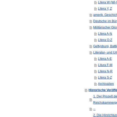
Litera W (Wi
Litera Y, Z
amerik. Geschic
Deutsche im Bür
Militärischer Glo
Litera A-N
Litera O-Z
Gettysburg, Battl
Literatur- und U
Litera A-E
Litura F-M
Litera N-R
Litera S-Z
Archivalien
Historische Veröff
1. Der Prozeß d
Reichskammerge
--
2. Die Hinricht