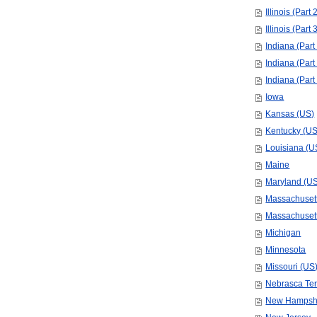
Illinois (Part 
Illinois (Part 
Indiana (Part
Indiana (Part
Indiana (Part
Iowa
Kansas (US)
Kentucky (US
Louisiana (U
Maine
Maryland (U
Massachusett
Massachusett
Michigan
Minnesota
Missouri (US
Nebrasca Terr
New Hampsh