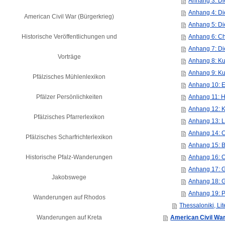
Anhang 3: Di
Anhang 4: Di
American Civil War (Bürgerkrieg)
Anhang 5: Di
Historische Veröffentlichungen und
Anhang 6: Ch
Anhang 7: Di
Vorträge
Anhang 8: Ku
Anhang 9: Ku
Pfälzisches Mühlenlexikon
Anhang 10: E
Pfälzer Persönlichkeiten
Anhang 11: He
Anhang 12: Ki
Pfälzisches Pfarrerlexikon
Anhang 13: Le
Anhang 14: C
Pfälzisches Scharfrichterlexikon
Anhang 15: B
Historische Pfalz-Wanderungen
Anhang 16: O
Anhang 17: G
Jakobswege
Anhang 18: G
Anhang 19: P
Wanderungen auf Rhodos
Thessaloniki, Li
Wanderungen auf Kreta
American Civil War