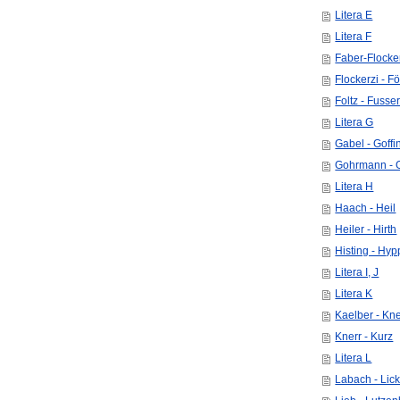
Litera E
Litera F
Faber-Flocke
Flockerzi - Fö
Foltz - Fusse
Litera G
Gabel - Goffi
Gohrmann - 
Litera H
Haach - Heil
Heiler - Hirth
Histing - Hy
Litera I, J
Litera K
Kaelber - Kn
Knerr - Kurz
Litera L
Labach - Lick