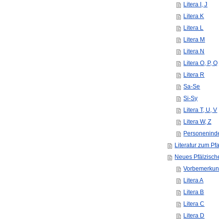
Litera I, J
Litera K
Litera L
Litera M
Litera N
Litera O, P, Q
Litera R
Sa-Se
Si-Sy
Litera T, U, V
Litera W, Z
Personenind
Literatur zum Pf
Neues Pfälzische
Vorbemerku
Litera A
Litera B
Litera C
Litera D