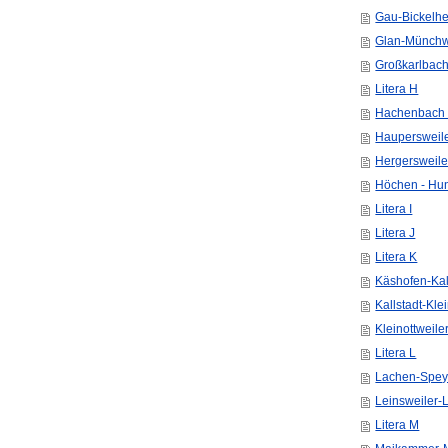
Gau-Bickelhe
Glan-Münchwe
Großkarlbach
Litera H
Hachenbach 
Haupersweile
Hergersweile
Höchen - Hu
Litera I
Litera J
Litera K
Käshofen-Ka
Kallstadt-Kle
Kleinottweile
Litera L
Lachen-Spey
Leinsweiler-
Litera M