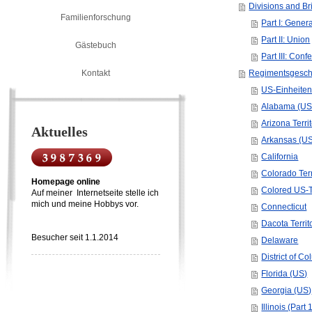
Divisions and B
Familienforschung
Part I: Gener
Part II: Union
Gästebuch
Part III: Conf
Kontakt
Regimentsgesch
US-Einheiten
Alabama (US
Arizona Terri
Aktuelles
Arkansas (U
California
Colorado Terr
Homepage online
Colored US-
Auf meiner Internetseite stelle ich
mich und meine Hobbys vor.
Connecticut
Dacota Territ
Besucher seit 1.1.2014
Delaware
District of C
Florida (US)
Georgia (US)
Illinois (Part 