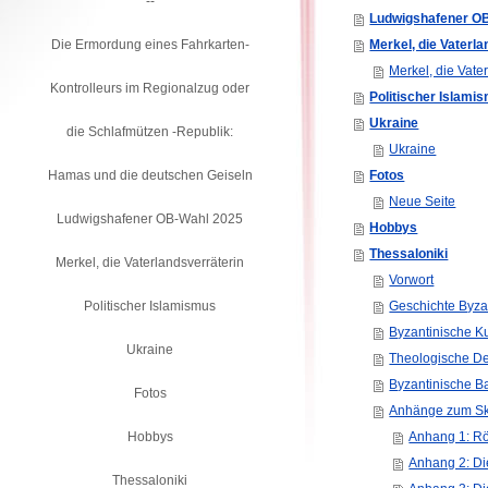
--
Ludwigshafener O
Die Ermordung eines Fahrkarten-
Merkel, die Vaterl
Merkel, die Vate
Kontrolleurs im Regionalzug oder
Politischer Islami
Ukraine
die Schlafmützen -Republik:
Ukraine
Hamas und die deutschen Geiseln
Fotos
Neue Seite
Ludwigshafener OB-Wahl 2025
Hobbys
Thessaloniki
Merkel, die Vaterlandsverräterin
Vorwort
Politischer Islamismus
Geschichte Byza
Byzantinische K
Ukraine
Theologische D
Byzantinische 
Fotos
Anhänge zum Skr
Hobbys
Anhang 1: Rö
Anhang 2: Di
Thessaloniki