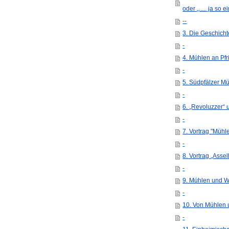
oder „..... ja so e
--
3. Die Geschicht
-
4. Mühlen an P
-
5. Südpfälzer M
-
6. „Revoluzzer“ 
-
7. Vortrag "Müh
-
8. Vortrag „Ass
-
9. Mühlen und W
-
10. Von Mühlen 
-