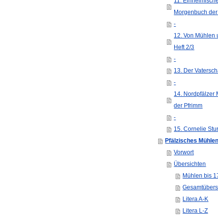
11. Einheimisch
Morgenbuch der
-
12. Von Mühlen 
Heft 2/3
-
13. Der Vatersc
-
14. Nordpfälzer
der Pfrimm
-
15. Cornelie St
Pfälzisches Mühle
Vorwort
Übersichten
Mühlen bis 1
Gesamtübersi
Litera A-K
Litera L-Z