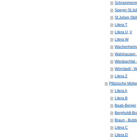
Schrammenmü
Speyer-St.J
St.Julian-St
Litera T
Litera U, V
Litera W
Wachenheim/
Walshausen 
Wiesbachtal -
Wörrstadt - 
Litera Z
Pfälzische Mülle
Litera A
Litera B
Baab-Berger
Bergholdt-Br
Braun - Butz
Litera C
Litera D