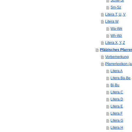
Schw-Si
Sm-Sz
Litera T, U, V
Litera W
Wa-We
Wh-Wz
Litera X, Y, Z
Pfälzisches Pfarre
Vorbemerkung
Pfarrerlexikon (
Litera A
Litera Ba-Be
Bi-Bu
Litera C
Litera D
Litera E
Litera F
Litera G
Litera H