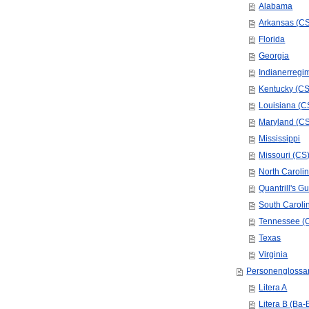
Alabama
Arkansas (C
Florida
Georgia
Indianerregi
Kentucky (CS
Louisiana (C
Maryland (C
Mississippi
Missouri (CS
North Caroli
Quantrill's Gu
South Caroli
Tennessee (
Texas
Virginia
Personenglossa
Litera A
Litera B (Ba-