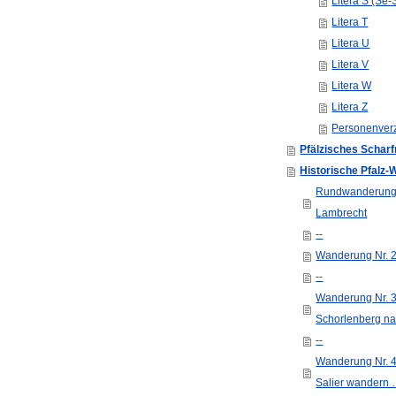
Litera S (Se-
Litera T
Litera U
Litera V
Litera W
Litera Z
Personenverze
Pfälzisches Scharf
Historische Pfalz
Rundwanderung N
Lambrecht
--
Wanderung Nr. 2
--
Wanderung Nr. 3
Schorlenberg n
--
Wanderung Nr. 4
Salier wandern 