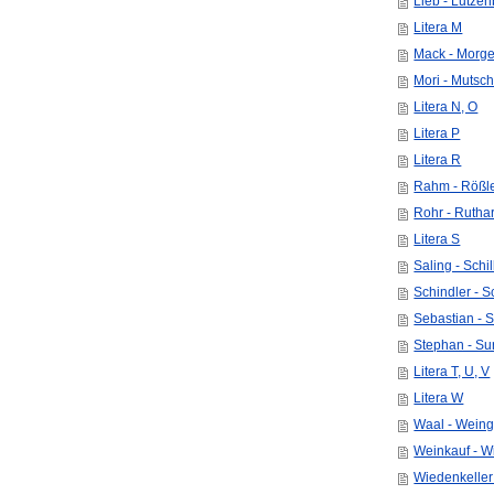
Lieb - Lutze
Litera M
Mack - Morge
Mori - Mutsch
Litera N, O
Litera P
Litera R
Rahm - Rößl
Rohr - Rutha
Litera S
Saling - Schil
Schindler - 
Sebastian - 
Stephan - Su
Litera T, U, V
Litera W
Waal - Weing
Weinkauf - 
Wiedenkeller