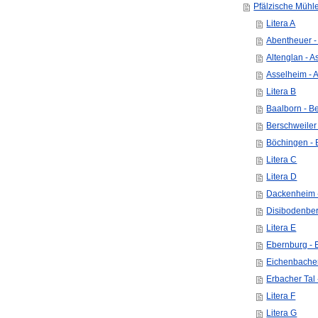
Pfälzische Mühle
Litera A
Abentheuer - 
Altenglan - 
Asselheim - 
Litera B
Baalborn - B
Berschweiler
Böchingen -
Litera C
Litera D
Dackenheim -
Disibodenbe
Litera E
Ebernburg - 
Eichenbacher
Erbacher Tal
Litera F
Litera G