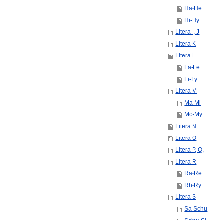
Ha-He
Hi-Hy
Litera I, J
Litera K
Litera L
La-Le
Li-Ly
Litera M
Ma-Mi
Mo-My
Litera N
Litera O
Litera P, Q,
Litera R
Ra-Re
Rh-Ry
Litera S
Sa-Schu