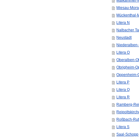
Maikammer-M
Miesau-Mors
Mückenthal-M
Litera N
Nalbacher Ta
Neustadt
Niederalben
Litera O
Oberalben-O
Obrigheim-O
Oppenheim-O
Litera P
Litera Q
Litera R
Ramberg-Re
Reipoltskirc
Roßbach-Rut
Litera S
Saal-Schopp