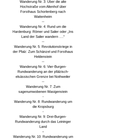
Wanderung Nr. 3: Über die alte
Hochstraße vom Altenhof über
Forsthaus Schorlenberg nach
Wattenheim
--
Wanderung Nr. 4: Rund um die
Hardenburg: Römer und Salier oder „Ins
Land der Salier wandern ….“
--
Wanderung Nr. 5: Revolutionskriege in
der Pfalz: Zum Schänzel und Forsthaus
Heldenstein
--
Wanderung Nr. 6: Vier-Burgen-
Rundwanderung an der pfälzisch-
elsässischen Grenze bei Nothweiler
--
Wanderung Nr. 7: Zum
sagenumwobenen Wasigenstein
-
Wanderung Nr. 8: Rundwanderung um
die Kropsburg
-
Wanderung Nr. 9: Drei-Burgen-
Rundwanderung durch das Leininger
Land
-
Wanderung Nr. 10: Rundwanderung um