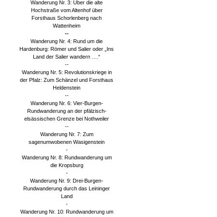
Wanderung Nr. 3: Über die alte
Hochstraße vom Altenhof über
Forsthaus Schorlenberg nach
Wattenheim
--
Wanderung Nr. 4: Rund um die
Hardenburg: Römer und Salier oder „Ins
Land der Salier wandern ….“
--
Wanderung Nr. 5: Revolutionskriege in
der Pfalz: Zum Schänzel und Forsthaus
Heldenstein
--
Wanderung Nr. 6: Vier-Burgen-
Rundwanderung an der pfälzisch-
elsässischen Grenze bei Nothweiler
--
Wanderung Nr. 7: Zum
sagenumwobenen Wasigenstein
-
Wanderung Nr. 8: Rundwanderung um
die Kropsburg
-
Wanderung Nr. 9: Drei-Burgen-
Rundwanderung durch das Leininger
Land
-
Wanderung Nr. 10: Rundwanderung um