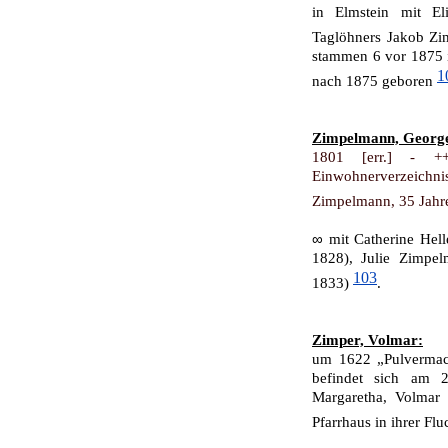
in Elmstein mit El
Taglöhners Jakob Z
stammen 6 vor 1875 
1
nach 1875 geboren
Zimpelmann, Georg
1801 [err.] - +
Einwohnerverzeichnis 
Zimpelmann, 35 Jahre
∞
mit Catherine Hel
1828), Julie Zimpe
103
1833)
.
Zimper, Volmar:
um 1622 „Pulvermach
befindet sich am 2
Margaretha, Volmar 
Pfarrhaus in ihrer Fl