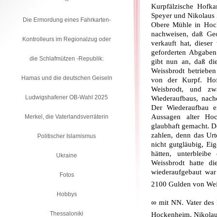
--
Kurpfälzische Hofk
Speyer und Nikolaus
Die Ermordung eines Fahrkarten-
Obere Mühle in Hoc
nachweisen, daß Ge
Kontrolleurs im Regionalzug oder
verkauft hat, dies
geforderten Abgaben 
die Schlafmützen -Republik:
gibt nun an, daß di
Weissbrodt betriebe
Hamas und die deutschen Geiseln
von der Kurpf. Ho
Weisbrodt, und zw
Ludwigshafener OB-Wahl 2025
Wiederaufbaus, nach
Der Wiederaufbau e
Aussagen alter Hoc
Merkel, die Vaterlandsverräterin
glaubhaft ge­macht.
zahlen, denn das Urt
Politischer Islamismus
nicht gutgläubig, E
hätten, unterbleibe
Ukraine
Weissbrodt hatte d
wiederaufgebaut war 
Fotos
2100 Gulden von Wei
Hobbys
∞
mit NN. Vater des
Thessaloniki
Hockenheim, Nikola