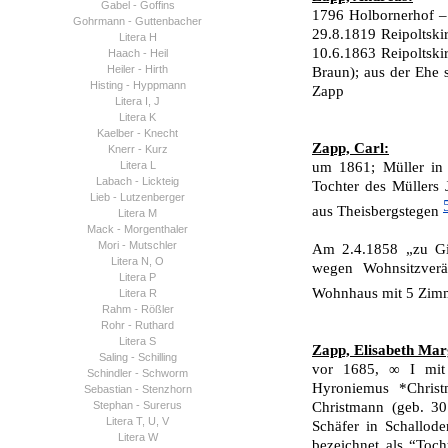
Gabel - Goffins
1796 Holbornerhof – 
Gohrmann - Guttenbacher
29.8.1819 Reipoltsk
Litera H
10.6.1863 Reipoltsk
Haach - Heil
Heiler - Hirth
Braun); aus der Ehe 
Histing - Hyppmann
Zapp
Litera I, J
Litera K
Kaelber - Knecht
Zapp, Carl:
Knerr - Kurz
Litera L
um 1861; Müller in
Labach - Lickteig
Tochter des Müllers
Lieb - Lutzenberger
aus Theisbergstegen
Litera M
Mack - Morgenthaler
Mori - Mutschler
Am 2.4.1858 „zu Gin
Litera N, O
wegen Wohnsitzverän
Litera P
Wohnhaus mit 5 Zi
Litera R
Rahm - Rößler
Rohr - Ruthard
Litera S
Zapp, Elisabeth Mar
Saling - Schilling
vor 1685, ∞ I mit
Schindler - Schworm
Hyroniemus *Christ
Sebastian - Stenzhorn
Stephan - Surerus
Christmann (geb. 30
Litera T, U, V
Schäfer in Schallod
Litera W
bezeichnet als “Toc