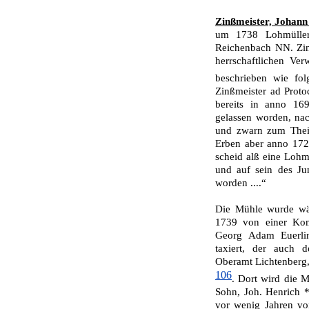
Zinßmeister, Johann
um 1738 Lohmüller 
Reichenbach NN. Zi
herrschaftlichen Ve
beschrieben wie fo
Zinßmeister ad Prot
bereits in anno 16
gelassen worden, na
und zwarn zum Theil
Erben aber anno 1726
scheid alß eine Loh­
und auf sein des Ju
wor­den ....“
Die Mühle wurde wäh
1739 von einer Kom
Georg Adam Euerlin
taxiert, der auch 
Oberamt Lichtenberg,
106
. Dort wird die M
Sohn, Joh. Henrich *
vor wenig Jahren vo