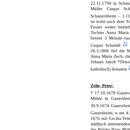
22.11.1794 in Schau
Müller Caspar Sc
Schauernheim – 1.1
ist wohl nach dem T
Fusser weiter betrie
Tochter Anna Maria 
bereits 3 Monate n
25
Caspar Schmidt
u
26.3.1806 fiel die M
Anna Maria Zech, die
Johann Jakob *Driss
katholisch) heiratete
Zehe, Peter:
†
17.10.1678 Gauer
Mühle in Gauers­he
30.9.1674 Gauersh
Gauersheim; ∞ am 4.
1676 mit Cecilia Fel
städtisch anmutenden
der Brüder Hans Phili