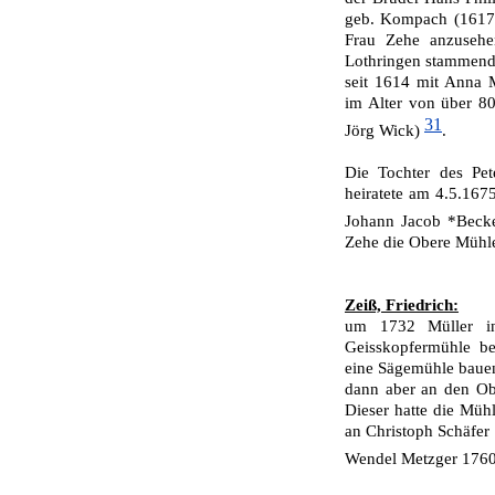
geb. Kom­pach (1617-
Frau Zehe anzusehen
Lothringen stammend
seit 1614 mit Anna 
im Alter von über 80
31
Jörg Wick)
.
Die Tochter des Pe
heiratete am 4.5.16
Johann Jacob *Bec
Zehe die Obere Mühl
Zeiß, Friedrich:
um 1732 Müller in
Geisskopfermühle bei
eine Sägemühle bauen
dann aber an den Ob
Dieser hatte die Müh
an Christoph Schäfer 
Wendel Metzger 1760