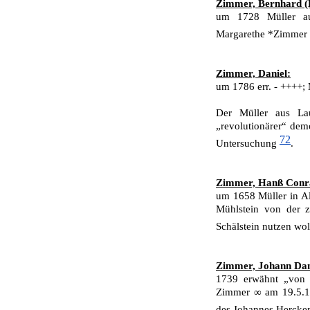
Zimmer, Bernhard (
um 1728 Müller au
Margarethe *Zimmer
Zimmer, Daniel:
um 1786 err. - ++++; 
Der Müller aus La
„revolutionärer“ dem
72
Untersuchung
.
Zimmer, Hanß Conr
um 1658 Müller in A
Mühlstein von der z
Schälstein nutzen wol
Zimmer, Johann Dan
1739 erwähnt „von 
Zimmer ∞ am 19.5.17
des Johannes Hercke