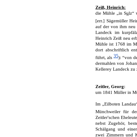
Zeiß, Heinrich:
die Mühle „in S
u
lz“
[err.] Sägemüller He
auf der von ihm neu 
Landeck im kurpfäl
Heinrich Zeiß neu er
Mühle ist 1768 im M
dort abschriftlich e
35
führt, als
): “von d
dermahlen von Johan
Kelle­rey Landeck zu 
Zeitler, Georg:
um 1841 Müller in M
Im „Eilboten Landau
Münchweiler für de
Zeitler'schen Eheleu
nebst Zugehör, bes
Schälgang und eine
zwei Zimmern und K