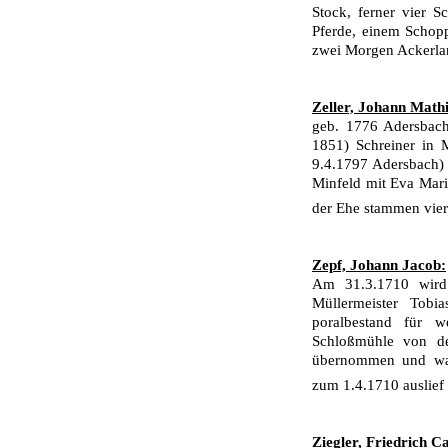
Stock, ferner vier S
Pferde, einem Schopp
zwei Morgen Ackerlan
Zeller, Johann Mathi
geb. 1776 Adersbach
1851) Schreiner in 
9.4.1797 Adersbach)
Minfeld mit Eva Mari
der Ehe stammen vie
Zepf, Johann Jacob:
Am 31.3.1710 wird 
Müllermeister Tob
poralbestand für w
Schloßmühle von de
übernommen und war 
zum 1.4.1710 auslief
Ziegler, Friedrich C