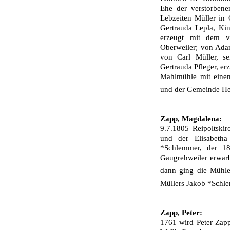
Ehe der verstorbene
Lebzei­ten Müller i
Gertrauda Lepla, Kin
erzeugt mit dem v
Oberweiler; von Adam
von Carl Müller, se
Gertrauda Pfleger, er
Mahlmühle mit eine
und der Ge­meinde H
Zapp, Magdalena:
9.7.1805 Reipoltski
und der Elisabetha
*Schlemmer, der 1
Gaugrehweiler erwarb
dann ging die Mühl
Müllers Jakob *Schl
Zapp, Peter:
1761 wird Peter Zap