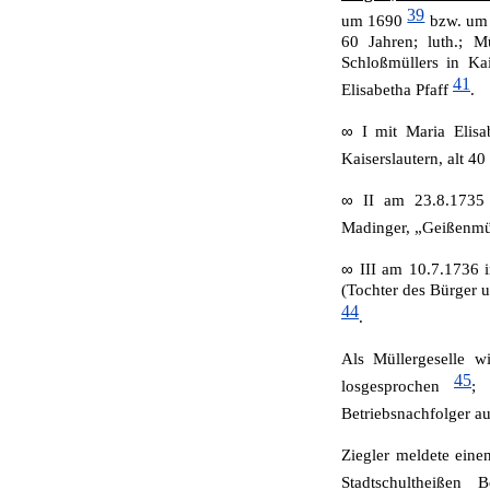
39
um 1690
bzw. um
60 Jahren; luth.; M
Schloßmüllers in Kai
41
Elisabetha Pfaff
.
∞
I mit Maria Elis
Kaiserslautern, alt 40
∞
II am 23.8.1735
Madinger, „Geißenmül
∞
III am 10.7.1736 i
(Tochter des Bürger 
44
.
Als Müllergeselle w
45
losgesprochen
; 
Betriebsnachfolger a
Ziegler meldete eine
Stadtschultheiße