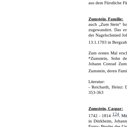
aus dem Fürstliche F
Zumstein, Familie:
auch „Zum Stein“ bzw
zugewandert. Das ers
der Nagelschmied Jo
13.1.1703 in Bergza
Zum ersten Mal ersc
*Zumstein, Sohn de
Johann Conrad Zums
Zumstein, deren Fami
Literatur:
- Reichardt, Heinz:
353-363
Zumstein, Caspar:
124
1742 - 1814
. Mü
in Dürk­heim, Johan
Farny; Bruder des Un