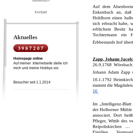
Gästebuch
Auf dem Alsenborne
Enkenbach an, daß
Kontakt
Hohlborn einen halb
sich erbracht habe, 
erblichem Besitz h
Tochtermann ein H
Aktuelles
Erbbestands hof über
Homepage online
Zapp, Johann Jacob
Auf meiner Internetseite stelle ich
26.9.1768 Wörsbach 
mich und meine Hobbys vor.
Johann Adam Zapp (
10.1.1792 Heimkirc
Besucher seit 1.1.2014
stammt die Magdalena
16
.
Im „Intelligenz-Blat
der Holborner Mühle 
annociert. Dort hei
Pfleger, Wittib des v
Reipoltskirchen …
Einöllen … Vormund 