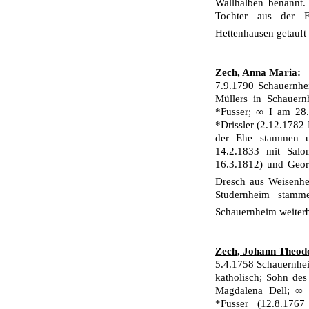
Wallhalben benannt. 
Tochter aus der E
Hettenhausen getauft
Zech, Anna Maria:
7.9.1790 Schauernhe
Müllers in Schauer
*Fusser; ∞ I am 28
*Drissler (2.12.1782
der Ehe stammen u.
14.2.1833 mit Salo­
16.3.1812) und Georg
Dresch aus Weisen­h
Studernheim stamm
Schauern­heim weiter
Zech, Johann Theod
5.4.1758 Schauernhe
katholisch; Sohn de
Magdalena Dell; ∞ 
*Fusser (12.8.176