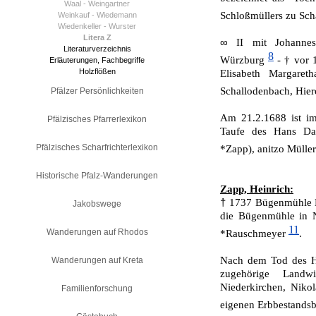
Waal - Weingartner
Schloßmüllers zu Sc
Weinkauf - Wiedemann
Wiedenkeller - Wurster
Litera Z
∞
II mit Johannes
Literaturverzeichnis
8
Würzburg
- † vor 1
Erläuterungen, Fachbegriffe
Holzflößen
Elisabeth Margare
Schallodenbach, Hie
Pfälzer Persönlichkeiten
Am 21.2.1688 ist im
Pfälzisches Pfarrerlexikon
Taufe des Hans Dani
Pfälzisches Scharfrichterlexikon
*Zapp), anitzo Mülle
Historische Pfalz-Wanderungen
Zapp, Heinrich:
†
1737 Bügenmühle N
Jakobswege
die Bügenmühle in N
11
Wanderungen auf Rhodos
*Rauschmeyer
.
Nach dem Tod des He
Wanderungen auf Kreta
zugehörige Landw
Niederkirchen, Niko
Familienforschung
eigenen Erbbestandsb