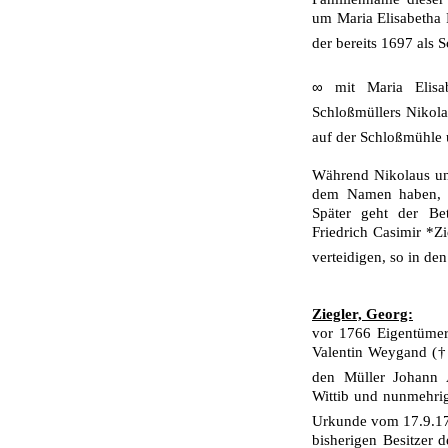
um Maria Elisabetha P
der bereits 1697 als 
∞
mit Maria Elis
Schloßmüllers Nikol
auf der Schloßmühle u
Während Nikolaus un
dem Namen haben, erl
Später geht der Be
Friedrich Casimir *Zi
verteidigen, so in d
Ziegler, Georg:
vor 1766 Eigentümer
Valentin Weygand († 
den
Müller Johan
Wittib und nunmehri
Urkunde vom 17.9.
bisherigen Be­sitzer 