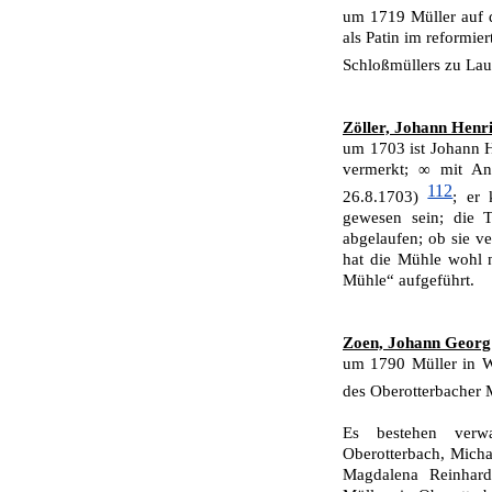
um 1719 Müller auf 
als Patin im reformier
Schloßmüllers zu La
Zöller, Johann Henr
um 1703 ist Johann He
vermerkt; ∞ mit An
112
26.8.1703)
; er 
gewesen sein; die T
abgelaufen; ob sie ve
hat die Mühle wohl ni
Mühle“ aufgeführt.
Zoen, Johann Georg
um 1790 Müller in W
des Oberotterbacher 
Es bestehen verw
Oberotterbach, Micha
Magdalena Reinhard