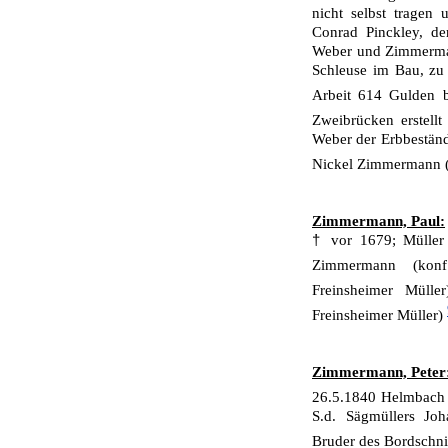
nicht selbst tragen
Conrad Pinckley, de
Weber und Zimmerman
Schleuse im Bau, zu 
Arbeit 614 Gulden 
Zweibrü­cken erstell
Weber der Erbbestän
Nickel Zimmermann (v
Zimmermann, Paul:
†
vor 1679; Müller
Zimmermann (ko
Freinsheimer Mülle
Freinshei­mer Müller)
Zimmermann, Peter
26.5.1840 Helmbach -
S.d. Sägmüllers J
Bruder des Bordschn