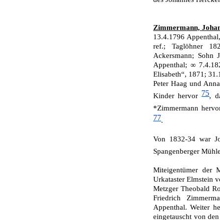
Zimmermann, Johann
13.4.1796 Appenthal,
ref.; Taglöhner 1
Ackersmann; Sohn 
Appenthal; ∞ 7.4.182
Elisabeth“, 1871; 31
Peter Haag und Anna 
75
Kinder hervor
, d
*Zimmer­mann herv
77
.
Von 1832-34 war Jo
Spangenberger Mühl
Miteigentümer der 
Urkataster Elmstein v
Metzger Theobald Rot
Friedrich Zimmerm
Appenthal. Weiter h
eingetauscht von de