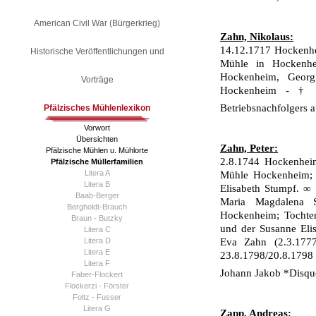
American Civil War (Bürgerkrieg)
Zahn, Nikolaus:
14.12.1717 Hockenhe
Historische Veröffentlichungen und
Mühle in Hockenhe
Hockenheim, Georg
Vorträge
Hockenheim - † 2
Betriebsnachfolgers 
Pfälzisches Mühlenlexikon
Vorwort
Übersichten
Zahn, Peter:
Pfälzische Mühlen u. Mühlorte
2.8.1744 Hockenhei
Pfälzische Müllerfamilien
Litera A
Mühle Hockenheim; 
Litera B
Elisabeth Stumpf. ∞
Baab-Berger
Maria Magdalena 
Bergholdt-Brauch
Hockenheim; Tochter
Braun - Butzky
und der Susanne Eli
Litera C
Litera D
Eva Zahn (2.3.177
Litera E
23.8.1798­/20.8.1798
Litera F
Johann Jakob *Disq
Faber-Flockert
Flockerzi - Förster
Foltz - Fusser
Litera G
Zapp, Andreas: