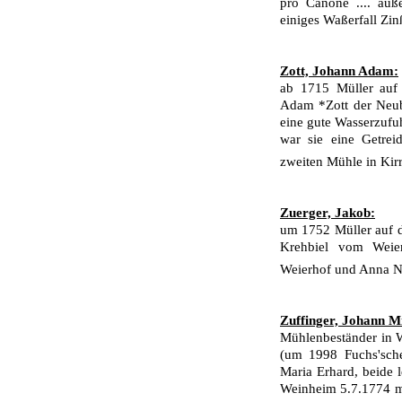
pro Canone .... auß
einiges Waßerfall Zinß
Zott, Johann Adam:
ab 1715 Müller auf
Adam *Zott der Neuba
eine gute Wasserzufu
war sie eine Getrei
zweiten Mühle in Kir
Zuerger, Jakob:
um 1752 Müller auf 
Krehbiel vom Weier
Weierhof und Anna 
Zuffinger, Johann M
Mühlenbeständer in 
(um 1998 Fuchs'sch
Maria Erhard, beide l
Weinheim 5.7.1774 m