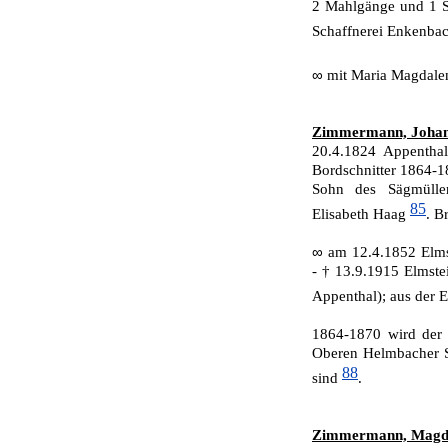
2 Mahlgänge und 1 S
Schaffnerei Enken­ba
∞
mit Maria Magdal
Zimmermann, Johan
20.4.1824 Appenthal
Bordschnitter 1864-
Sohn des Sägmülle
85
Elisabeth Haag
. B
∞
am 12.4.1852 Elms
- † 13.9.1915 Elmstei
Appenthal); aus der 
1864-1870 wird der
Oberen Helmbacher S
88
sind
.
Zimmermann, Magd