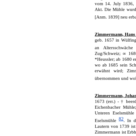
vom 14. July 1836, 
Akt. Die Mühle wurd
[Anm. 1839] neu erb
Zimmermann, Hans 
geb. 1657 in Wülfin
an Altersschwäch
Zug/Schweiz; ∞ 1680
*Heussler; ab 1680 e
wo ab 1685 sein Schw
erwähnt wird; Zi
übernommen und wohl
Zimmermann, Johan
1673 (err.) - † beerd
Eichenbacher Mühle;
Unteren Eselsmühle 
82
Eselsmühle
. In 
Lautern von 1739 ist 
Zimmermann ist Erbbe­