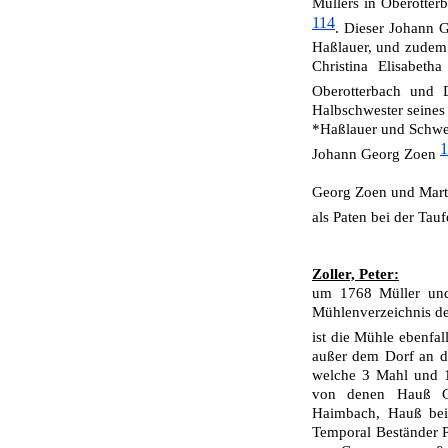
Müllers in Oberotter
114
. Dieser Johann G
Haßlauer, und zudem i
Christina Elisabeth
Oberotterbach und 
Halbschwester seines
*Haßlauer und Schwe
1
Johann Georg Zoen
Georg Zoen und Marth
als Paten bei der Ta
Zoller, Peter:
um 1768 Müller und
Mühlenverzeichnis d
ist die Mühle ebenfal
außer dem Dorf an de
welche 3 Mahl und 1
von denen Hauß Cl
Haimbach, Hauß bei
Tempo­ral Beständer P