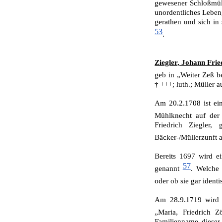
gewesener Schloßmül
unordentliches Leben
gerathen und sich in
53
.
Ziegler, Johann Frie
geb in „Weiter Zeß 
† +++; luth.; Müller a
Am 20.2.1708 ist ein
Mühlknecht auf der
Friedrich Ziegler
Bäcker-/Müllerzunft 
Bereits 1697 wird ei
57
genannt
. Welche 
oder ob sie gar identi
Am 28.9.1719 wird a
„Maria, Friedrich Z
Familienname dieser P