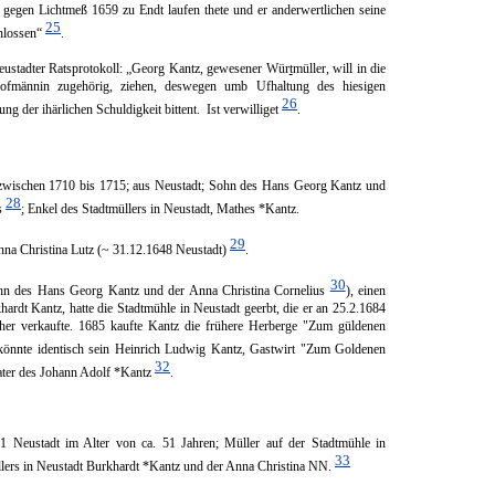
 gegen Lichtmeß 1659 zu Endt laufen thete und er anderwertlichen seine
25
chlossen“
.
eustadter Ratsprotokoll: „Georg Kantz, gewesener Wür
t
müller, will in die
f­männin zugehörig, ziehen, deswegen umb Ufhaltung des hiesigen
26
g der ihärlichen Schuldigkeit bit­tent. Ist verwilliget
.
zwischen 1710 bis 1715; aus Neustadt;
Sohn des Hans Georg Kantz und
28
s
; Enkel des Stadtmüllers in Neustadt, Mathes *Kantz.
29
nna Christina Lutz (~ 31.12.1648 Neustadt)
.
30
n des Hans Georg Kantz und der Anna Christina Cornelius
), einen
hardt Kantz,
hatte die Stadtmühle in Neustadt geerbt, die er an 25.2.1684
her verkaufte. 1685 kaufte Kantz die frühere Herberge "Zum güldenen
 könnte identisch sein Heinrich Ludwig Kantz, Gastwirt "Zum Goldenen
32
ater des Johann Adolf *Kantz
.
1 Neustadt im Alter von ca. 51 Jahren; Müller auf der Stadtmühle in
33
llers in Neustadt Burkhardt *Kantz und der Anna Christina NN.