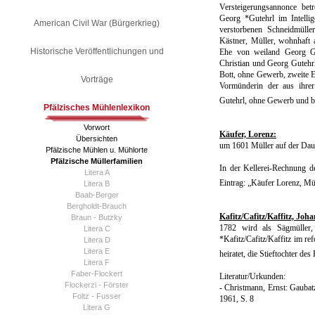
Versteigerungsannonce bet
Georg *Gutehrl im Intelli
American Civil War (Bürgerkrieg)
verstorbenen Schneidmülle
Kästner, Müller, wohnhaft 
Historische Veröffentlichungen und
Ehe von weiland Georg Gu
Christian und Georg Gutehr
Bott, ohne Gewerb, zweite E
Vorträge
Vormünderin der aus ihre
Gutehrl, ohne Gewerb und be
Pfälzisches Mühlenlexikon
Vorwort
Käufer, Lorenz:
Übersichten
um 1601 Müller auf der Dau
Pfälzische Mühlen u. Mühlorte
Pfälzische Müllerfamilien
In der Kellerei-Rechnung d
Litera A
Eintrag: „Käufer Lorenz, Mü
Litera B
Baab-Berger
Bergholdt-Brauch
Kafitz/Cafitz/Kaffitz, Joha
Braun - Butzky
1782 wird als Sägmüller,
Litera C
*Kafitz/Cafitz/Kaffitz im r
Litera D
Litera E
heiratet, die Stieftochter d
Litera F
Faber-Flockert
Literatur/Urkunden:
Flockerzi - Förster
- Christmann, Ernst: Gaubatz
Foltz - Fusser
1961, S. 8
Litera G