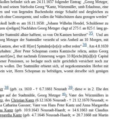
kollen befindet sich am 24.11.1657 folgender Ein­trag: „Georg Metzger,
sich und seinen Stiefsohn Georg *Kantz, Würtzmüller, umb Erlaubnus, eine
en und von liegenden Buchenholtz einige Schaifel und dergleichen zu
doch ohne Con­sequentz, und sollen die Waltschützen dazu gezogen werden“
okoll heißt es am 16.11.1658: „Johann Wil­helm Hendel, Schuldiener zu
en s[eeligen] Nachfahrn Georg Metzger clagt uf 275 f. an 825 f. lang ge­
35
der Stattmühl alhier haff­tent, so von Ott Kantzen herrühret“
. Und am
org Metzger der Stattmüller verzeiht uf sein Antheil an 10 Morgen, mit
36
ntzen, aber will H[err] Spit­talm[ei]st[e]r selbst reden“
. Am 4.8.1659
gehalten: „Herr Peter Schopman contra Kantzische relicta, anitzo Georg
hausfr[aw], thut nachmals Erinnerung wegen 33 R[eichs]th[a]l[e]r Capital
ener Pensionen, so beclagte noch nicht ge­richtlich versichert noch zur
en wollen. Der Statt­müller erbietet sich, uf negstkommenden Herbst mit
in wirt, Herrn Schopman zu befridigen, womit der­selbe sich genügen
38
39
er
(geb. ca. 1610 - † 6.7.1661 Neustadt
; diese ∞ in 2. Ehe den
40
lger auf der Stadtmühle, Georg Metzger
); Vater des Würzmüllers in
tz,
des
Christian Kantz
(6.12.1636 Neu­stadt - † 21.12.1670 Neustadt; ∞
a Catharina Gassner; Vater von Hans Peter Kantz und Anna Margaretha
na Kantz
(geb. 10.9.1643 Neustadt-Haardt; ∞ 14.6.1663 mit Claudius
rgaretha Kantz
(geb. 4.7.1646 Neustadt-Haardt; ∞ 20.7.1668 mit Martin