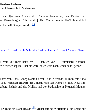
Nikolaus Andreas:
er der Obermühle in Maikammer.
t des 30jährigen Krieges dem Andreas Kannacher, dem Besitzer der
e Wasser­burg in Alsterweiler]. Die Mühle brannte 1679 ab und fiel
14
m Hochstift Speyer, anheim
.
.
üller in Neustadt; wohl Sohn des Stadtmüllers in Neustadt Niclaus *Kantz
+
oll vom 8.2.1659 heißt es: „.... daß er von … Burckhard Kantzen,
r, welcher bej 100 Ihar alt were, da er ietzo noch leben solte, gehört ...“
 Vater von
Hans Georg Kantz
(† vor 1645 Neustadt; ∞ 1636 mit Anna
1.1649 Neustadt-Haardt], des
Johann Nikolaus Kantz
(† 1639 Neustadt-
rbara Eichel) und des Müllers auf der Stadtmühle in Neustadt
Matthes
:
18
1.12.1670 Neustadt-Haardt
; Müller auf der Würtzmühle und später auf