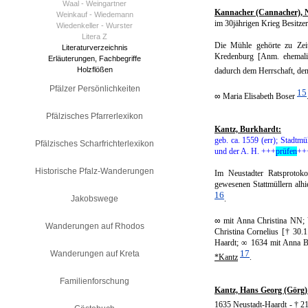
Waal - Weingartner
Kannacher (Cannacher), 
Weinkauf - Wiedemann
im 30jährigen Krieg Besitz
Wiedenkeller - Wurster
Litera Z
Die Mühle gehörte zu Zei
Literaturverzeichnis
Kredenburg [Anm. ehemalig
Erläuterungen, Fachbegriffe
Holzflößen
dadurch dem Herrschaft, de
Pfälzer Persönlichkeiten
15
∞
Maria Elisabeth Boser
Pfälzisches Pfarrerlexikon
Kantz, Burkhardt:
geb. ca. 1559 (err); Stadtm
Pfälzisches Scharfrichterlexikon
und der A. H. +++
prüfen
++
Historische Pfalz-Wanderungen
Im Neustadter Ratsprotok
gewesenen Stattmül­lern alhie
16
Jakobswege
.
∞
mit Anna Christina NN;
Wanderungen auf Rhodos
Christina Cornelius [† 30.
Haardt; ∞ 1634 mit Anna Ba
17
Wanderungen auf Kreta
*Kantz
.
Familienforschung
Kantz, Hans Georg (Görg)
1635 Neustadt-Haardt - † 2