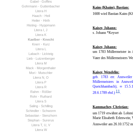
Gabel - Goffins
Gohrmann - Guttenbacher
Kaim (Khaim), Bastian:
Litera H
1608 wird Bastian Kaim (Kha
Haach - Heil
Heiler - Hirth
Histing - Hyppmann
Kaiser, Johann:
Litera I, J
s. Johann *Keyser
Litera K
Kaelber - Knecht
Knerr - Kurz
Kaiser, Johann:
Litera L
um 1783 Müllermeister in 
Labach - Lickteig
Vater des Müllermeisters We
Lieb - Lutzenberger
Litera M
Mack - Morgenthaler
Kaiser, Wendelin:
Mori - Mutschler
geb. 1783 err. Annweiler
Litera N, O
Müllermeisters in Annwei
Litera P
Queichhambach);
∞ 15.5.
Litera R
11
Rahm - Rößler
28.6.1789 ebd.)
.
Rohr - Ruthard
Litera S
Saling - Schilling
Kammacher, Christian:
Schindler - Schworm
um 1719 erwähnt als Lohmül
Sebastian - Stenzhorn
Marie Elisabeth Erlenwein; 
Stephan - Surerus
Annweiler am 26.10.1752 mi
Litera T, U, V
Litera W