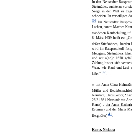
In den Neustadter Ratsproto
Stattmüller, suchte an vor 
Seege in den Walt zu trag
schneiden. Ist verwilliget, 
34
. Im Neustadter Ratsprot
Lachen, contra Matthes Kantz
standenen Kaufschilling, uf 
8. März 1659 heißt es: „Ge­
deßen Stiefsöhnen, beeden Ka
wird im Ratsprotokoll fest
Metzgers, Stattmüllers, Ehe
und seit a[nn]o 1650 gefall
Zahlung bisher sich versteh
Wein, wie Kauf und Lauf se
37
laßen“
.
∞
mit
Anna Clara Helmstätt
Müller und Betriebsnachfo
Neustadt,
Hans Georg *Kan
26.2.1661 Neustadt mit Ann
Kantz) ,
der Anna Kathari
Brunner) und der
Maria Ma
41
Berghöfer)
.
Kantz, Niclaus: