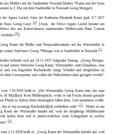
ohn des Müllers auf der Stadtmühle Neustadt Mathes *Kantz und der Anna
heiratet in 2. Ehe mit dem Stadt­müller in Neustadt Georg Metzger).
t der Agnes Lackel; Vater der Katharina Elisabeth Kantz (geb. 8.7.1657
19
mit Hans Georg Lutz)
. [Anm.: die Witwe Agnes Lackel heiratet am
 Wit­we den aus Kaiserslautern stammen­den Müllerssohn Hans Conrad
20
 fortführt
].
eorg Kantz der Müller und Temporalbeständer auf der Würtzmühle in
21
ger sei­nes Stiefva­ters Georg *Metzger war er Stadtmüller in Neustadt
.
kollen befindet sich am 24.11.1657 folgender Ein­trag: „Georg Metzger,
sich und seinen Stiefsohn Georg Kantz, Würtzmüller, umb Erlaubnus, eine
en und von liegenden Buchenholtz einige Schaifel und dergleichen zu
doch ohne Conse­quentz, und sollen die Waltschützen dazu gezogen werden“
l vom 7.10.1658 heißt es: „Der Würtzmüller Georg Kantz bate, das man
gen 18 M[a]l[te]r Korn Mühlenpfacht, weiln er mit Frucht dismal garnicht
en Pfacht zu liefern ihme ohnmög­lich fallen thete, Gelt annahmen wollte.
23
, das es bej zwantzig Reichsth[a]l[e]r verbleiben solle“
. Wei­ter ist am
g Kantz der Würtmüller kündet auf, weil der drejjährige Mühlbestand
dt laufen thete und er anderwertlichen seine Gelegenheit zu suchen
24
mmen“
.
 vom 2.11.1658 heißt es: „Georg Kantz der Würtzmüller kündet auf, weil