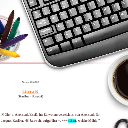
Version 10.6.2018
Litera K
(Kaelber - Knecht)
 Müller in Altenstadt/Elsaß.
Im Einwohnerverzeichnis von Altenstadt für
1
 Jac­ques Kaelber, 48 Jahre alt, aufgeführt
. +++
klären
: welche Mühle ?