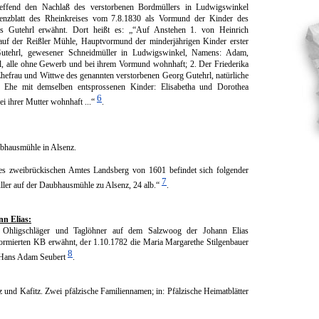
reffend den Nachlaß des verstorbenen Bordmüllers in Ludwigswinkel
genzblatt des Rheinkreises vom 7.8.1830 als Vormund der Kinder des
rs Gutehrl erwähnt. Dort heißt es: „“Auf Anstehen 1. von Heinrich
auf der Reißler Mühle, Hauptvormund der minderjährigen Kinder erster
tehrl, gewesener Schneidmüller in Ludwigswinkel, Namens: Adam,
l, alle ohne Gewerb und bei ihrem Vormund wohnhaft; 2. Der Friede­rika
hefrau und Wittwe des genannten verstorbenen Georg Gutehrl, natürliche
r Ehe mit demselben entsprossenen Kinder: Elisabetha und Dorothea
6
i ihrer Mutter wohnhaft ...“
.
bhausmühle in Alsenz.
es zweibrückischen Amtes Landsberg von 1601 befindet sich folgender
7
ller auf der Daubhausmühle zu Alsenz, 24 alb.“
.
nn Elias:
 Ohligschläger und Taglöhner auf dem Salzwoog der Johann Elias
eformierten KB erwähnt, der 1.10.1782 die Maria Margarethe Stilgenbauer
8
es Hans Adam Seubert
.
 und Kafitz. Zwei pfälzische Familiennamen; in: Pfälzische Heimatblätter