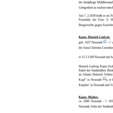
der dreijährige Mühlbestand
Gelegenheit zu suchen ents
Am 7. 2.1659 heißt es im N
Postmühl, der Fraw S. Ho
Burgerrechts gegen Ausrichtun
Kantz, Henrich Ludwig:
27
geb. 1637 Neustadt
- † 
der Anna Christina Corneliu
∞
11.5.1169 Neustadt mit A
Henrich Ludwig Kantz (Soh
Enkel des Stadtmüllers Burk
an Johann Heinrich Schleic
31
Kopf" in Neustadt
); er
Karpfen" in Neustadt und V
Kantz, Mathes:
ca. 1600 Neustadt - † 165
Neustadt; Sohn des Stadtmü