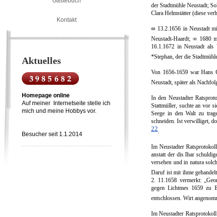
Gästebuch
der Stadtmühle Neustadt; S
Clara Helmstätter (diese ver
Kontakt
∞
13.2.1656 in Neustadt mi
Neustadt-Haardt; ∞ 1680 
16.1.1672 in Neustadt als
*Stephan, der die Stadtmühle
Aktuelles
Von 1656-1659 war Hans G
Neustadt, später als Nachfol
Homepage online
In den Neustadter Ratsproto
Auf meiner Internetseite stelle ich
Stattmüller, suchte an vor 
mich und meine Hobbys vor.
Seege in den Walt zu trag
schneiden. Ist verwilliget, 
22
.
Besucher seit 1.1.2014
Im Neustadter Ratsprotokol
anstatt der dis Ihar schuldi
versehen und in natura solch
Daruf ist mit ihme gehandelt
2. 11.1658 vermerkt: „Geor
gegen Lichtmes 1659 zu En
entschlossen. Wirt angeno
Im Neustadter Ratsprotokoll