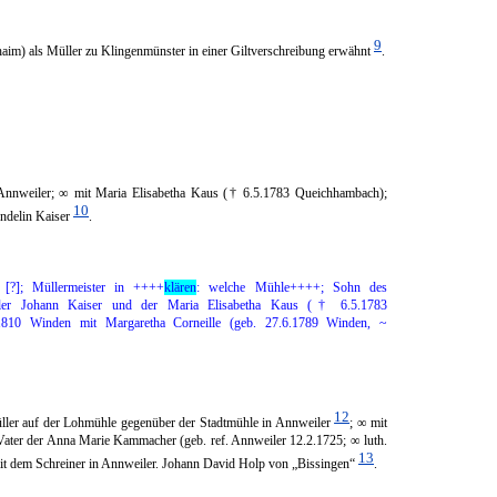
9
im) als Müller zu Klingenmünster in einer Giltverschreibung erwähnt
.
Annweiler; ∞ mit Maria Elisabetha Kaus († 6.5.1783 Queichhambach);
10
nde­lin Kaiser
.
 [?]; Müllermeister in
++++
klären
: welche Mühle++++; Sohn des
ler Johann Kai­ser und der Maria Elisabetha Kaus (
†
6.5.1783
1810 Winden mit Margaretha Corneille (geb. 27.6.1789 Winden, ~
12
ler auf der Lohmühle gegenüber der Stadtmühle in Annweiler
; ∞ mit
Vater der Anna Marie Kamma­cher (geb. ref. Annweiler 12.2.1725; ∞ luth.
13
t dem Schreiner in Annwei­ler. Johann David Holp von „Bissin­gen“
.