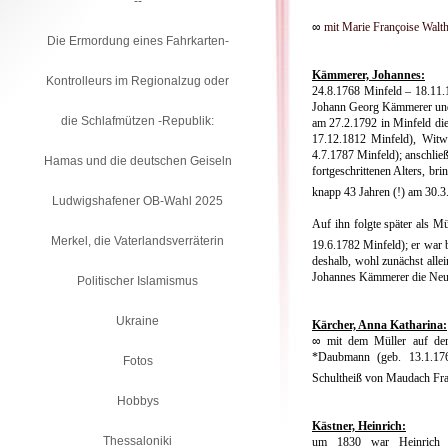
--
∞
mit Marie Françoise Walth
Die Ermordung eines Fahrkarten-
Kämmerer, Johannes:
Kontrolleurs im Regionalzug oder
24.8.1768 Minfeld – 18.11.
Johann Georg Kämmerer und 
die Schlafmützen -Republik:
am 27.2.1792 in Minfeld die 
17.12.1812 Minfeld), Witw
4.7.1787 Minfeld); anschließ
Hamas und die deutschen Geiseln
fortgeschrittenen Al­ters, br
knapp 43 Jahren (!) am 30.
Ludwigshafener OB-Wahl 2025
Auf ihn folgte später als M
Merkel, die Vaterlandsverräterin
19.6.1782 Minfeld); er war b
deshalb, wohl zunächst all
Johannes Kämmerer die Neu­
Politischer Islamismus
Ukraine
Kärcher, Anna Katharina:
∞
mit dem Müller auf de
*Daubmann (geb. 13.1.17
Fotos
Schultheiß von Maudach Fra
Hobbys
Kästner, Heinrich:
Thessaloniki
um 1830 war Heinrich K