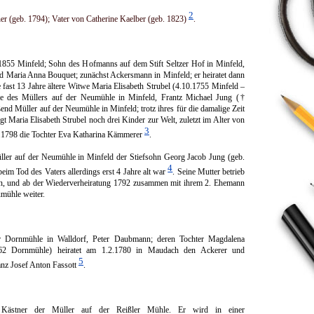
2
er (geb. 1794); Vater von Catherine Kaelber (geb. 1823)
.
1855 Minfeld; Sohn des Hofmanns auf dem Stift Seltzer Hof in Minfeld,
Maria Anna Bouquet; zunächst Ackersmann in Minfeld; er heiratet dann
fast 13 Jahre ältere Witwe Ma­ria Elisabeth Strubel (4.10.1755 Minfeld –
e des Müllers auf der Neumühle in Minfeld, Frantz Michael Jung (†
end Müller auf der Neumühle in Minfeld; trotz ihres für die damalige Zeit
ingt Maria Elisabeth Strubel noch drei Kinder zur Welt, zuletzt im Alter von
3
3.1798 die Tochter Eva Katharina Kämmerer
.
üller auf der Neumühle in Minfeld der Stiefsohn Georg Jacob Jung (geb.
4
eim Tod des Vaters allerdings erst 4 Jahre alt war
. Seine Mutter be­trieb
ein, und ab der Wiederverheiratung 1792 zusammen mit ihrem 2. Ehemann
mühle weiter.
r Dornmühle in Walldorf, Peter Daubmann; deren Tochter Magdalena
62 Dorn­mühle) heiratet am 1.2.1780 in Maudach den Ackerer und
5
nz Josef Anton Fassott
.
ästner der Müller auf der Reißler Mühle. Er wird in einer