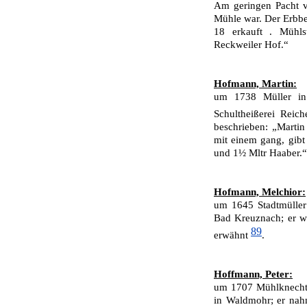
Am geringen Pacht v
Mühle war. Der Erbbe
18 erkauft . Mühl
Reckweiler Hof.“
Hofmann, Martin:
um 1738 Müller in
Schultheißerei Rei
beschrieben: „Marti
mit einem gang, gibt
und 1½ Mltr Haaber.“
Hofmann, Melchior:
um 1645 Stadtmüller
Bad Kreuznach; er w
89
erwähnt
.
Hoffmann, Peter:
um 1707 Mühlknecht 
in Waldmohr; er nah