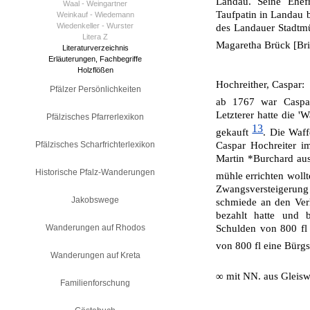
Landau. Seine Ehef
Waal - Weingartner
Taufpatin in Landau 
Weinkauf - Wiedemann
Wiedenkeller - Wurster
des Landauer Stadtmü
Litera Z
Magaretha Brück [Br
Literaturverzeichnis
Erläuterungen, Fachbegriffe
Holzflößen
Hochreither, Caspar:
Pfälzer Persönlichkeiten
ab 1767 war Caspar
Letzterer hatte die '
Pfälzisches Pfarrerlexikon
13
gekauft
. Die Waf
Pfälzisches Scharfrichterlexikon
Caspar Hochreiter i
Martin *Burchard aus 
Historische Pfalz-Wanderungen
mühle errichten wollt
Zwangsversteigerun
Jakobswege
schmiede an den Verk
bezahlt hatte und 
Wanderungen auf Rhodos
Schulden von 800 fl 
von 800 fl eine Bürg
Wanderungen auf Kreta
∞ mit NN. aus Gleisw
Familienforschung