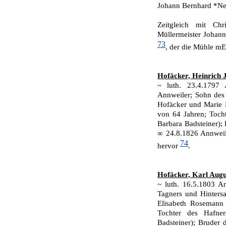
Johann Bernhard *Ne
Zeitgleich mit C
Müllermeister Johann
73
, der die Mühle mE
Hofäcker, Heinrich 
~ luth. 23.4.1797
Annweiler; Sohn des
Hofäcker und Marie 
von 64 Jahren; Toch
Barbara Badsteiner);
∞ 24.8.1826 Annweil
74
hervor
.
Hofäcker, Karl Augu
~ luth. 16.5.1803 A
Tagners und Hinters
Elisabeth Rosemann
Tochter des Hafne
Badsteiner); Bruder 