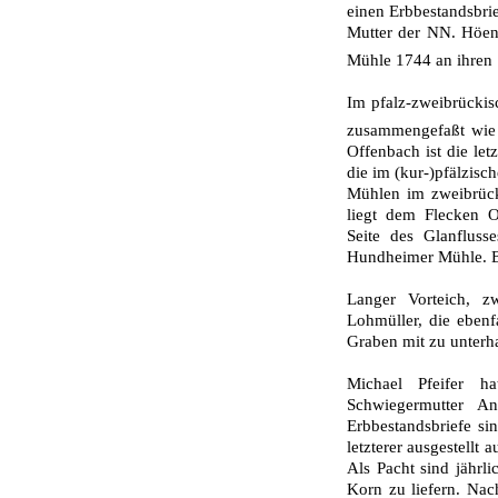
einen Erbbestandsbri
Mutter der NN. Höen 
Mühle 1744 an ihren 
Im pfalz-zweibrücki
zusammengefaßt wie 
Offenbach ist die le
die im (kur-)pfälzisc
Mühlen im zweibrüc
liegt dem Flecken O
Seite des Glanfluss
Hundheimer Mühle. Bi
Langer Vorteich, 
Lohmüller, die eben
Graben mit zu unterh
Michael Pfeifer 
Schwiegermutter An
Erbbestandsbriefe s
letzterer ausgestellt
Als Pacht sind jährli
Korn zu liefern. Na