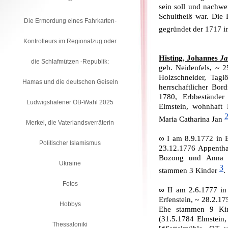
--
sein soll und nachwe
Schultheiß war. Die
Die Ermordung eines Fahrkarten-
gegründet der 1717 i
Kontrolleurs im Regionalzug oder
Histing, Johannes
Ja
die Schlafmützen -Republik:
geb. Neidenfels, ~ 
Holzschneider, Taglö
Hamas und die deutschen Geiseln
herrschaftlicher Bo
1780, Erbbestände
Ludwigshafener OB-Wahl 2025
Elmstein, wohnhaft
Maria Catharina Jan
Merkel, die Vaterlandsverräterin
∞
I am 8.9.1772 in 
Politischer Islamismus
23.12.1776 Appentha
Bozong und Anna E
Ukraine
3
stammen 3 Kinder
.
Fotos
∞
II am 2.6.1777 in
Erfenstein, ~ 28.2.1
Hobbys
Ehe stammen 9 Kind
(31.5.1784 Elmstein
Thessaloniki