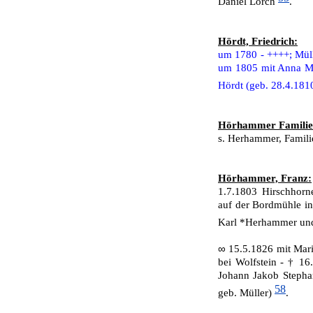
Daniel Lorch
.
Hördt, Friedrich:
um 1780 - ++++; Mül
um 1805 mit Anna M
Hördt (geb. 28.4.181
Hörhammer Familie
s. Herhammer, Famili
Hörhammer, Franz:
1.7.1803 Hirschhorn
auf der Bordmühle in
Karl *Herhammer und
∞
15.5.1826 mit Mar
bei Wolfstein - † 1
Johann Jakob Stepha
58
geb. Müller)
.