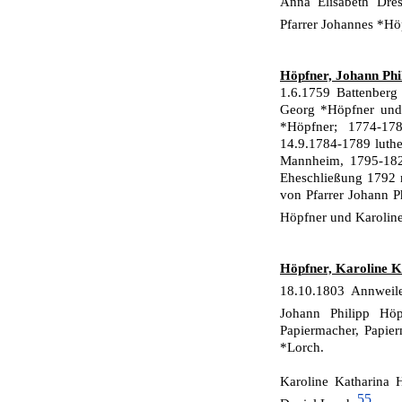
Anna Elisabeth Dres
Pfarrer Johannes *H
Höpfner, Johann Phil
1.6.1759 Battenberg
Georg *Höpfner und 
*Höpfner; 1774-17
14.9.1784-1789 luther
Mannheim, 1795-1822
Eheschließung 1792 m
von Pfarrer Johann P
Höpfner und Karolin
Höpfner, Karoline K
18.10.1803 Annweil
Johann Philipp Hö
Papiermacher, Papier
*Lorch.
Karoline Katharina 
55