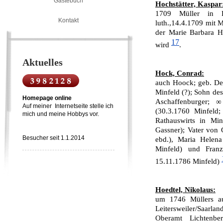
Gästebuch
Hochstätter, Kaspar
1709 Müller in E
Kontakt
luth.,14.4.1709 mit 
der Marie Barbara Ho
17
wird
.
Aktuelles
Hock, Conrad:
auch Hoock; geb. Dez
Minfeld (?); Sohn de
Homepage online
Aschaffenburger; 
Auf meiner Internetseite stelle ich
(30.3.1760 Minfeld;
mich und meine Hobbys vor.
Rathauswirts in Mi
Gassner); Vater von 
Besucher seit 1.1.2014
ebd.), Maria Helen
Minfeld) und Fran
15.11.1786 Minfeld)
Hoedtel, Nikolaus:
um 1746 Müllers a
Leitersweiler/Saarla
Oberamt Lichtenbe