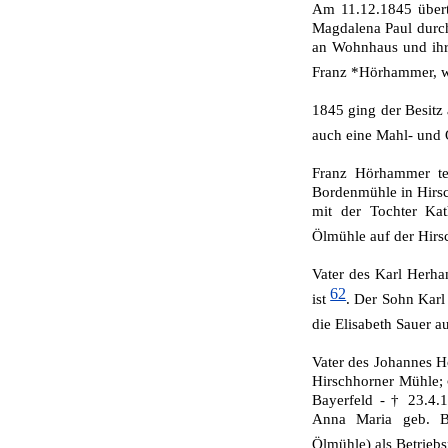
Am 11.12.1845 übert
Magdalena Paul durch
an Wohnhaus und ihr
Franz *Hörhammer, wo
1845 ging der Besit
auch eine Mahl- und 
Franz Hörhammer tei
Bordenmühle in Hirs
mit der Tochter Ka
Ölmühle auf der Hir
Vater des Karl Herha
62
ist
. Der Sohn Karl
die Elisabeth Sauer 
Vater des Johannes 
Hirschhorner Mühle; 
Bayerfeld - † 23.4.
Anna Maria geb. B
Ölmühle) als Betrie