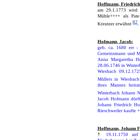
Hoffmann, Friedrich
am 29.1.1773 wird 
Mühle++++ als Pate
82
Kreutzer erwähnt
.
Hofmann, Jacob:
geb. ca. 1680 err 
Gemeinsmann und Mül
Anna Margaretha Ho
28.06.1746 in Winter
Wiesbach 09.12.172
Müllers in Wiesbac
ihres Mannes heir
Winterbach Jo­hann 
Ja­cob Hofmann dürf
Johann Friedrich Ho
Rieschweiler kaufte 
Hoffmann, Johann Fr
†
19.11.1750 auf