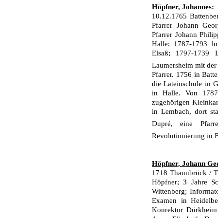
Höpfner, Johannes:
10.12.1765 Battenbe
Pfarrer Johann Geo
Pfarrer Johann Phili
Halle; 1787-1793 lut
Elsaß; 1797-1739 
Laumersheim mit der 
Pfarrer. 1756 in Batt
die Lateinschule in 
in Hal­le. Von 178
zugehörigen Kleinkar
in Lembach, dort st
Dupré, eine Pfarr
Revolutionierung in B
Höpfner, Johann Ge
1718 Thannbrück / T
Höpfner; 3 Jahre S
Wittenberg; Informa
Examen in Heidelbe
Konrektor Dürkheim 