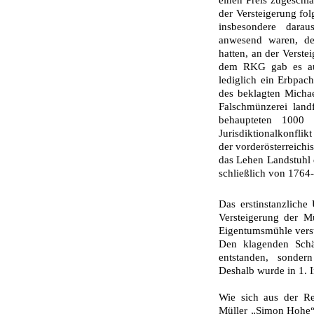
einen Preis zugeschla
der Versteigerung fo
insbesondere darau
anwesend waren, den
hatten, an der Verst
dem RKG gab es auc
lediglich ein Erbpa
des beklagten Micha
Falschmünzerei landf
behaupteten 1000
Jurisdiktionalkonfli
der vorderösterreichi
das Lehen Landstuhl d
schließlich von 1764
Das erstinstanzliche 
Versteigerung der Mü
Eigentumsmühle verst
Den klagenden Schä
entstanden, sonder
Deshalb wurde in 1. 
Wie sich aus der Re
Müller „Simon Hohe“,