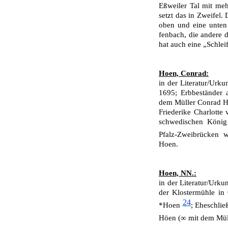
Eßweiler Tal mit meh
setzt das in Zwei­fel
oben und eine unten
fenbach, die andere
hat auch eine „Schlei
Hoen, Conrad:
in der Literatur/Urk
1695; Erbbeständer 
dem Müller Conrad Hö
Friederike Charlotte 
schwedischen König 
Pfalz-Zweibrücken
Hoen.
Hoen, NN.:
in der Literatur/Urku
der Klostermühle in
24
*Hoen
; Eheschli
Höen (∞ mit dem Müll