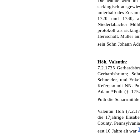
Die Mühle wird im p
sickingisch ausgewies
unterhalb des Zusam
1720 und 1730, an
Niederlabacher Müh
protokoll als sicking
Herrschaft. Müller a
sein Sohn Johann A
Höh, Valentin:
7.2.1735 Gerhardsbr
Gerhardsbrunn; So
Schneider, und Enk
Kefer; ∞ mit NN. Pot
Adam *Poth († 1752)
Poth die Scharrmühle 
Valentin Höh (7.2.
die 17jährige Elisab
County, Pennsylvania
erst 10 Jahre alt war