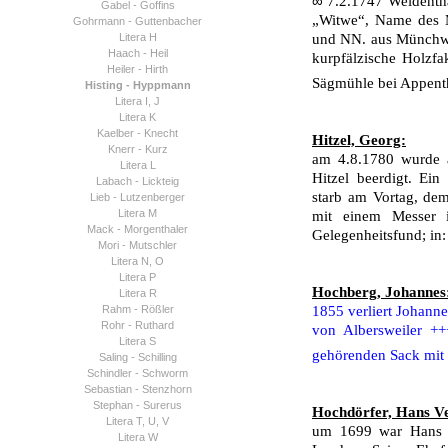
∞
7.2.1747 Weidenth
Gabel - Goffins
„Witwe“, Name des M
Gohrmann - Guttenbacher
Litera H
und NN. aus Münchwei
Haach - Heil
kurpfälzische Holzfa
Heiler - Hirth
Sägmühle bei Appent
Histing - Hyppmann
Litera I, J
Litera K
Kaelber - Knecht
Hitzel, Georg:
Knerr - Kurz
am 4.8.1780 wurde 
Litera L
Hitzel beerdigt. Ei
Labach - Lickteig
starb am Vortag, de
Lieb - Lutzenberger
Litera M
mit einem Messer 
Mack - Morgenthaler
Gelegenheitsfund; in
Mori - Mutschler
Litera N, O
Litera P
Hochberg, Johannes
Litera R
Rahm - Rößler
1855 verliert Johann
Rohr - Ruthard
von Albersweiler ++
Litera S
gehörenden Sack mit 
Saling - Schilling
Schindler - Schworm
Sebastian - Stenzhorn
Stephan - Surerus
Hochdörfer, Hans Ve
Litera T, U, V
um 1699 war Hans V
Litera W