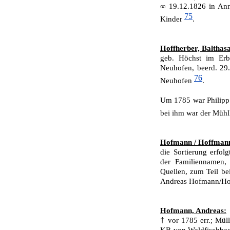
∞ 19.12.1826 in Ann
75
Kinder
.
Hoffherber, Balthas
geb. Höchst im Erb
Neuhofen, beerd. 29
76
Neuhofen
.
Um 1785 war Philipp
bei ihm war der Mühl
Hofmann / Hoffman
die Sortierung erfol
der Familiennamen,
Quellen, zum Teil bei
Andreas Hofmann/Ho
Hofmann, Andreas:
†
vor 1785 err.; Mül
KB von Waldfischbac