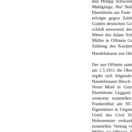
den Philipp Schworm
Mahlgänge, Hof Stal
Ebertsheim am Ende 
erfolgte gegen Zah
Gulden deutschen Gel
schluß anwesend die 
Witwe des Adam Schw
Müller in Offstein Ge
Zahlung des Kaufpre
Handelsmann aus Obr
Der aus Offstein st
am 1.5.1811 die Ober
ergibt sich folgen
Handelsmann Hirsch 
Notar Moré in Grün
Ebertsheim Le
on
ard
weiterem notarielle
Frankenthal am 30.7
Eigentümer in Ungste
Urteil des Civil 
Hohenemser verkauf
notariellen Vertrag
Müller aus Offstein.