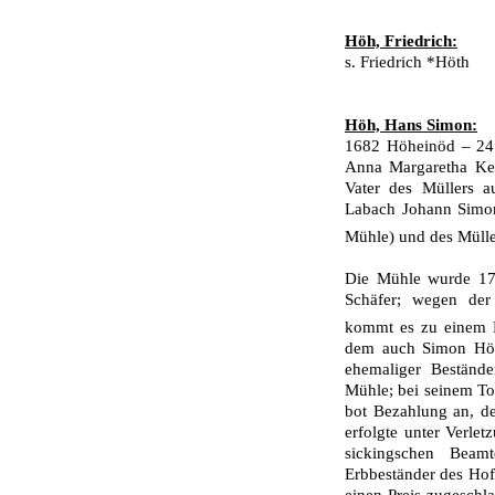
Höh, Friedrich:
s. Friedrich *Höth
Höh, Hans Simon:
1682 Höheinöd – 24.
Anna Margaretha Kef
Vater des Müllers 
Labach Johann Simon
Mühle) und des Müll
Die Mühle wurde 172
Schäfer; wegen der 
kommt es zu einem 
dem auch Simon Höh 
ehemaliger Beständ
Mühle; bei seinem T
bot Bezahlung an, de
erfolgte unter Verle
sickingschen Beam
Erbbeständer des Hofs