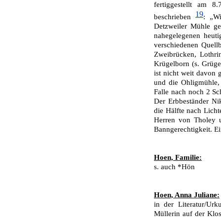
fertiggestellt am 
19
beschrieben
: „Wi
Detzweiler Mühle ge
nahegelegenen heuti
ver­schiedenen Quell
Zweibrücken, Lothri
Krügel­born (s. Grüge
ist nicht weit davon
und die Ohligmühle, 
Falle nach noch 2 S
Der Erbbeständer Nik
die Hälfte nach Lich­
Herren von Tholey 
Banngerechtigkeit. E
Hoen, Familie:
s. auch *Hön
Hoen, Anna Juliane:
in der Literatur/Ur
Müllerin auf der Klos