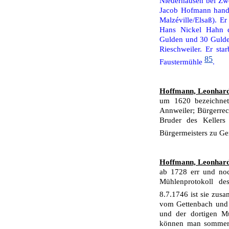
Niederhausen bei Zwe
Jacob Hofmann hand
Malzéville/Elsaß). E
Hans Nickel Hahn d
Gulden und 30 Gulden
Rieschweiler. Er sta
85
Fau­stermühle
.
Hoffmann, Leonhar
um 1620 bezeichnet
Annweiler; Bürgerre
Bruder des Keller
Bürgermeisters zu G
Hoffmann, Leonhar
ab 1728 err und no
Mühlenprotokoll de
8.7.1746 ist sie zus
vom Gettenbach und 
und der dortigen Mü
können man sommers