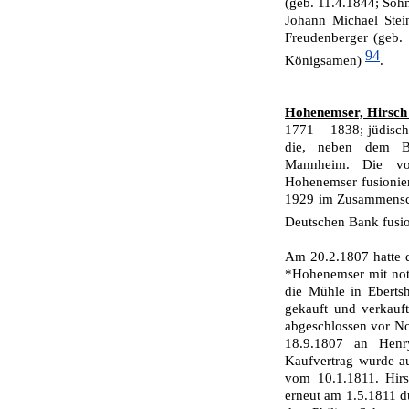
(geb. 11.4.1844; Soh
Johann Michael Stei
Freudenberger (geb.
94
Königsamen)
.
Hohenemser, Hirsch
1771 – 1838; jüdisc
die, neben dem B
Mannheim. Die vor
Hohenemser fusioniert
1929 im Zusammensch
Deutschen Bank fusio
Am 20.2.1807 hatte
*Hohenemser mit nota
die Mühle in Eberts
gekauft und verkaufte
abgeschlossen vor Not
18.9.1807 an Henry
Kaufvertrag wurde au
vom 10.1.1811. Hir
erneut am 1.5.1811 du