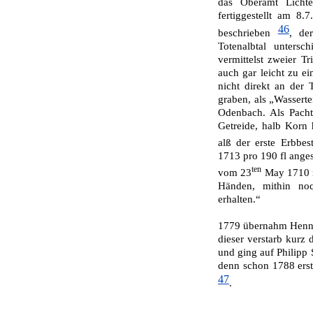
das Oberamt Lichte
fertiggestellt am 8
46
beschrieben
, de
Totenalbtal unters
vermittelst zweier Tr
auch gar leicht zu e
nicht direkt an der 
graben, als „Wassert
Oden­bach. Als Pach
Getreide, halb Korn 
alß der erste Erbbes
1713 pro 190 fl ange
ten
vom 23
May 1710 n
Händen, mithin noc
erhalten.“
1779 übernahm Henn’
dieser verstarb kurz
und ging auf Philipp S
denn schon 1788 erst
47
.