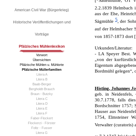
[*Sattelmühle, OT 
2.2.1839 Helmbach im
American Civil War (Bürgerkrieg)
aus der Ehe, Heinri
5
Sägmüh­le
, der Soh
Historische Veröffentlichungen und
auf der Helmbacher
Vorträge
von 1857-1873 dort [
Pfälzisches Mühlenlexikon
Urkunden/Literatur:
- LA Speyer Best. W
Vorwort
„von der kurfürstli
Übersichten
Pfälzische Mühlen u. Mühlorte
Eigentum abgegebene
Pfälzische Müllerfamilien
Bordmühl gelegen“, 
Litera A
Litera B
Baab-Berger
Histing, Johannes
Jo
Bergholdt-Brauch
geb. in Neidenfels,
Braun - Butzky
Litera C
30.7.1778, falls die
Litera D
Bordschnitter 1757; 
Litera E
Hauser aus Neidenfel
Litera F
1754, Elmsteiner W
Faber-Flockert
Flockerzi - Förster
Verwalter (curatoris
Foltz - Fusser
Litera G