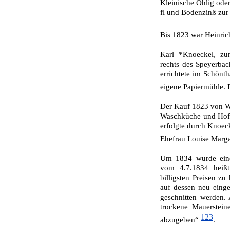
Kleinische Öhlig oder
fl und Bodenzinß zur S
Bis 1823 war Heinric
Karl *Knoeckel, zu
rechts des Speyerbac
errichtete im Schönt
eigene Papiermühle. 
Der Kauf 1823 von W
Waschküche und Hof 
erfolgte durch Knoec
Ehefrau Louise Marga
Um 1834 wurde eine 
vom 4.7.1834 heißt
billigsten Preisen z
auf dessen neu eing
geschnitten werden.
trockene Mauerstein
123
abzugeben“
.