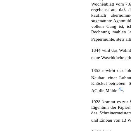
Wochenblatt vom 7.6.
ergebenst an, daß d
käuflich übernom
sogenannte Agatmühle 
vollem Gang ist, ic
Rechnung mahlen la
Papiermühle, stets a
1844 wird das Wohnh
neue Waschküche er
1852 erwirbt der J
Neubau einer Lohm
Knöckel betrieben. 
41
AG die Mühle
.
1928 kommt es zur S
Eigentum der Papier
des Schreinermeiste
und Einbau von 13 