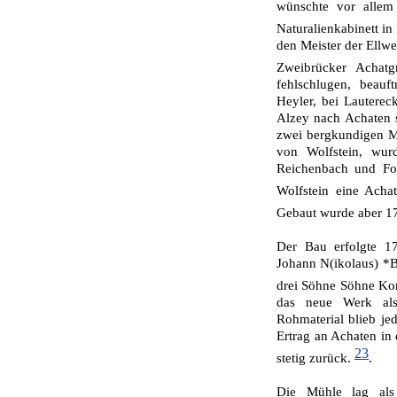
wünschte vor allem 
Naturalienkabinett i
den Meister der Ellwe
Zweibrücker Achat
fehlschlugen, beauf
Heyler, bei Lautere
Alzey nach Achaten sc
zwei bergkundigen M
von Wolfstein, wur
Reichenbach und Foc
Wolfstein eine Acha
Gebaut wurde aber 1
Der Bau erfolgte 1
Johann N(ikolaus) *Br
drei Söhne Söhne Ko
das neue Werk als
Rohmaterial blieb je
Ertrag an Achaten in
23
stetig zurück.
.
Die Mühle lag als 