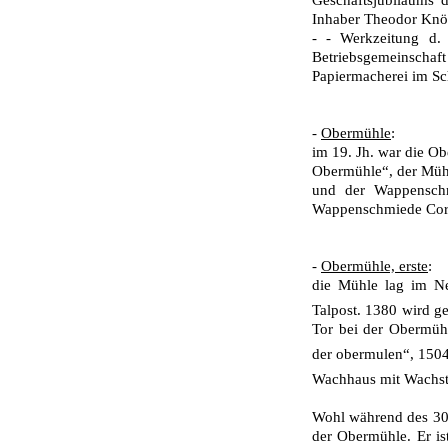
Geschäftsjubiläums 
Inhaber Theodor Knö
-
- Werkzeitung d
Betriebsgemeinschaf
Papiermacherei im Sc
-
Obermühle
:
im 19. Jh. war die O
Obermühle“, der Müh
und der Wappensch
Wappenschmiede Core
-
Obermühle, erste
:
die Mühle lag im Neu
Talpost. 1380 wird g
Tor bei der Obermüh
der obermulen“, 1504
Wachhaus mit Wachst
Wohl während des 30jä
der Obermühle. Er i