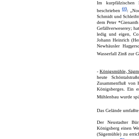
Im kurpfälzischen
69
beschrieben
: „No
Schmidt und Schleifm
dem Peter *Gienanth a
Gefällverweserey; ha
ledig und eigen, Con
Johann Heinrich (Hen
Ne­whäusler Ha
m
ers
Wasserfall Zinß zur 
-
Königsmühle, Sägmü
heute Schöntalstr
Zusammenfluß von H
Königsberges. Ein e
Mühlenbau wurde spät
Das Gelände umfaßte 
Der Neustadter Bü
Königsberg einen Wei
(Sägemühle) zu erri