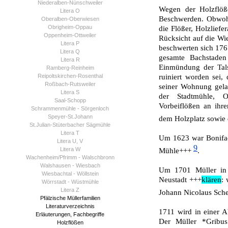
Niederalben-Nünschweiler
Wegen der Holzflö
Litera O
Beschwerden. Obwohl
Oberalben-Oberwiesen
Obrigheim-Oppau
die Flößer, Holzlief
Oppenheim-Ottweiler
Rücksicht auf die Wi
Litera P
beschwerten sich 176
Litera Q
gesamte Bachstade
Litera R
Einmündung der Tals
Ramberg-Reinheim
Reipoltskirchen-Rosenthal
ruiniert worden sei
Roßbach-Rutsweiler
seiner Wohnung gela
Litera S
der Stadtmühle, 
Saal-Schopp
Vorbeiflößen an ihr
Schrammenmühle - Sörgenloch
Speyer-St.Johann
dem Holzplatz sowie 
St.Julian-Stüterbacher Sägmühle
Litera T
Um 1623 war Bonifac
Litera U, V
9
Litera W
Mühle+++
.
Wachenheim/Pfrimm - Walschbronn
Walshausen - Wiesbach
Um 1701 Müller in 
Wiesbachtal - Wöllstein
Neustadt +++
klären
:
Wörrstadt - Wüstmühle
Litera Z
Johann Nicolaus Sche
Pfälzische Müllerfamilien
Literaturverzeichnis
1711 wird in einer 
Erläuterungen, Fachbegriffe
Der Müller *Gribus
Holzflößen