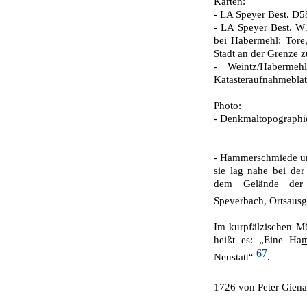
Karten:
- LA Speyer Best. D58
- LA Speyer Best. W
bei Habermehl: Tore
Stadt an der Grenze 
-
Weintz/Haberme
Katasteraufnahmeblat
Photo:
- Denkmaltopographie
-
Hammerschmiede und
sie lag nahe bei de
dem Gelände der s
Speyerbach, Ortsaus
Im kurpfälzischen M
heißt es: „Eine Ha
67
Neustatt“
.
1726 von Peter Giena