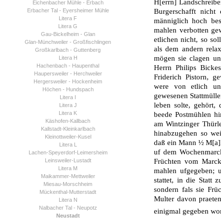
H[errn] Landschreibe
Eichenbacher Mühle - Erbach
Erbacher Tal - Eyersheimer Mühle
Burgerschafft nich
Litera F
männiglich hoch bes
Litera G
mahlen verbotten gew
Gau-Bickelheim - Glan
etlichen nicht, so so
Glan-Münchweiler - Großfischlingen
als dem andern relax
Großkarlbach - Guttenberg
mögen sie clagen un
Litera H
Hachenbach - Haupenthal
Herrn Philips Bicke
Haupersweiler - Herchweiler
Friderich Pistorn, g
Hergersweiler - Hockenheim
were von etlich u
Höchen - Hundspach
gewesenen Stattmül­ler
Litera I
leben solte, gehört
Litera J
Litera K
beede Postmühlen hi
Käshofen-Kallbach
am Wintzinger Thürle
Kallstadt-Kleinkarlbach
hinabzugehen so wei
Kleinottweiler-Kusel
daß ein Mann ½ M[a]l
Litera L
uf dem Wochenmarck 
Lachen-Speyerdorf-Leimersheim
Leinsweiler-Lustadt
Früchten vom Marck
Litera M
mahlen ufgegeben; u
Maikammer-Mettweiler
stattet, in die Stat
Miesau-Morschheim
sondern fals sie Frü
Mückenthal-Mutterstadt
Multer davon praeten
Litera N
Nalbacher Tal - Neupotz
einigmal gegeben wo
Neustadt