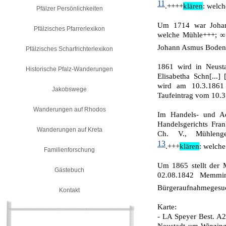
11
.
++++
klären
: welc
Pfälzer Persönlichkeiten
Um 1714 war Johann
Pfälzisches Pfarrerlexikon
welche Mühle+++; ∞ 
Johann Asmus Boden
Pfälzisches Scharfrichterlexikon
1861 wird in Neusta
Historische Pfalz-Wanderungen
Elisabetha Schn[...]
wird am 10.3.1861 
Jakobswege
Taufeintrag vom 10.3
Wanderungen auf Rhodos
Im Handels- und Adr
Handelsgerichts Fra
Wanderungen auf Kreta
Ch. V., Mühlenges
13
.+++
klären
: welch
Familienforschung
Um 1865 stellt der 
Gästebuch
02.08.1842 Memmin
Bürgeraufnahmeges
Kontakt
Karte:
- LA Speyer Best. A