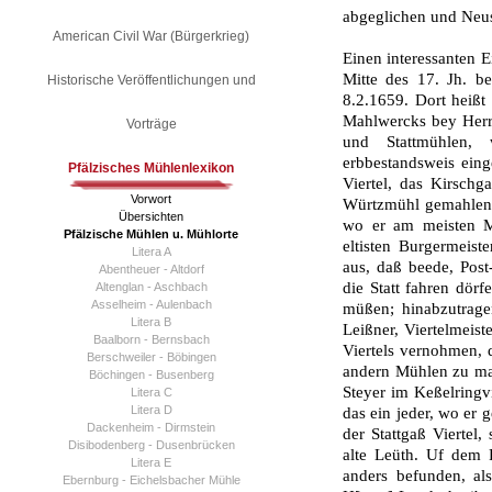
abgeglichen und Neust
American Civil War (Bürgerkrieg)
Einen interessanten 
Mitte des 17. Jh. be
Historische Veröffentlichungen und
8.2.1659. Dort heißt 
Mahlwercks bey Her
Vorträge
und Stattmühlen, 
erbbestandsweis einge
Pfälzisches Mühlenlexikon
Viertel, das Kirschg
Vorwort
Würtz­mühl gemahlen.
Übersichten
wo er am meisten M
Pfälzische Mühlen u. Mühlorte
eltisten Burgermeist
Litera A
aus, daß beede, Post-
Abentheuer - Altdorf
die Statt fahren dör
Altenglan - Aschbach
Asselheim - Aulenbach
müßen; hinabzutrage
Litera B
Leißner, Viertelmeist
Baalborn - Bernsbach
Viertels ver­nohmen,
Berschweiler - Böbingen
andern Mühlen zu mah
Böchingen - Busenberg
Steyer im Keßelringvi
Litera C
Litera D
das ein jeder, wo er 
Dackenheim - Dirmstein
der Stattgaß Viertel,
Disibodenberg - Dusenbrücken
alte Leüth. Uf dem 
Litera E
anders befunden, al
Ebernburg - Eichelsbacher Mühle