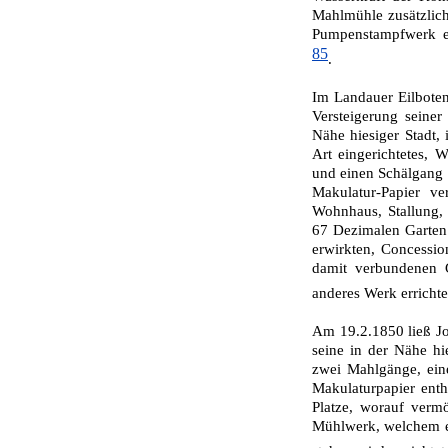
Mahlmühle zusätzlich
Pumpenstampfwerk e
85
.
Im Landauer Eilbote
Versteigerung seine
Nähe hiesiger Stadt,
Art eingerichtetes,
und einen Schälgang 
Makulatur-Papier ve
Wohnhaus, Stallung,
67 Dezimalen Garten 
erwirkten, Concessi
damit verbundenen G
anderes Werk erricht
Am 19.2.1850 ließ Jo
seine in der Nähe hi
zwei Mahlgänge, ein
Makulaturpapier enth
Platze, worauf vermö
Mühlwerk, wel­chem e