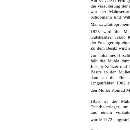
Am 31.7.1811 erfolgt
die Veräußerung der
war der Malteseror
Schopmann und Wilhe
Mainz, „Entrepreneur 
1823 wird die Mü
Gutsbesitzer Jakob 
der Ersteige­rung ei
Zu dem Besitz wird a
von Johannes Hirschl
fällt die Mühle dur
Joseph Krätzer und 
Besitz an den Müller
dann an die Ehele
Lingenfelder, 1902 
den Müller Konrad 
1936 ist die Müh
Ostarbeiterlager; u
und einem vollauto
wurde 1972 eingestell