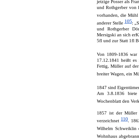
jetzige Posser als F
und Ro­thgerber von h
vorhanden, die Mühl 
105
anderer Stelle
: „
und Rothgerber Dö
Mersi
n
ski an sich erK
5fl und zur Statt 1fl
Von 1809-1836 war d
17.12.1841 heißt es 
Fettig, Müller auf d
breiter Wagen, ein Mü
1847 sind Eigentüme
Am 3.8.1836 biete 
Wochenblatt den Ver
1857 ist der Müller
110
verzeichnet
. 186
Wilhelm Schweiklin
Wohnhaus abgebran