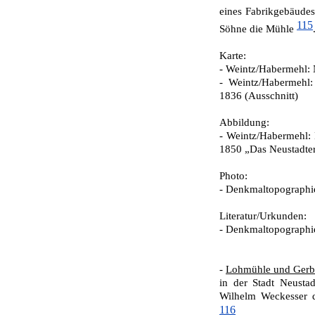
eines Fabrikgebäude
115
Söhne die Mühle
Karte:
- Weintz/Habermehl: 
- Weintz/Habermehl:
1836 (Ausschnitt)
Abbildung:
-
Weintz/Habermehl: N
1850 „Das Neustadter 
Photo:
- Denkmaltopographie
Literatur/Urkunden:
- Denkmaltopographie
-
Lohmühle und Gerb
in der Stadt Neusta
Wilhelm Weckesser d
116
.