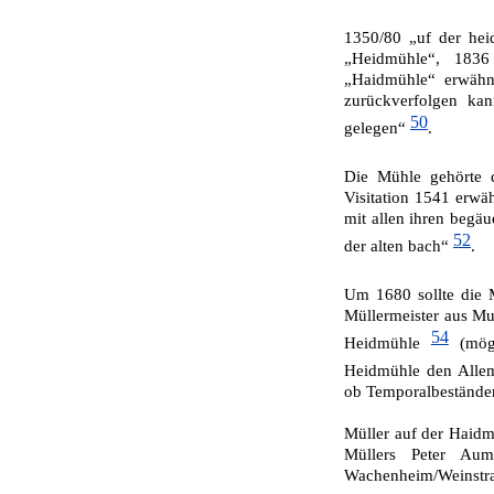
1350/80 „uf der he
„Heidmühle“, 1836
„Haidmühle“ erwäh
zurück­verfolgen ka
50
gelegen“
.
Die Mühle gehörte
Visitation 1541 erwä
mit allen ihren begäu
52
der alten bach“
.
Um 1680 sollte die
Müllermeister aus Mu
54
Heidmühle
(mögl
Heidmühle den Allem
ob Temporalbestände
Müller auf der Haidmü
Müllers Peter Aum
Wachenheim/Weinstr