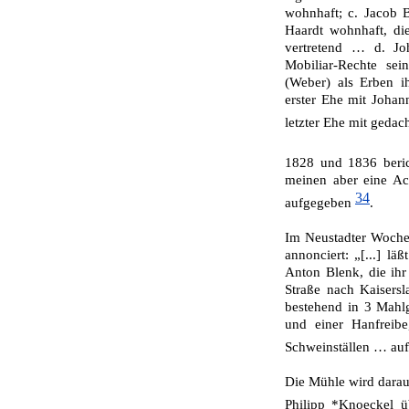
wohnhaft; c. Jacob 
Haardt wohnhaft, di
ver­tretend … d. J
Mobiliar-Rechte sei
(Weber) als Erben i
erster Ehe mit Johan
letzter Ehe mit geda
1828 und 1836 beri
meinen aber eine Ach
34
aufgegeben
.
Im Neustadter Woche
annonciert: „[...] lä
Anton Blenk, die ih
Straße nach Kaisers
bestehend in 3 Mahl
und einer Hanfrei­b
Schweinställen … auf
Die Mühle wird darau
Philipp *Knoeckel