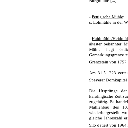
Burgmühle [...]“
-
Fettig'sche Mühle
:
s. Lohmühle in der W
-
Haidmühle/Heidmüh
ältester bekannter 
Mühle liegt öst
Gemarkungsgrenze zw
Grenzstein von 1757
Am 31.5.1223 vertau
Speyerer Domkapitel
Die Ursprünge der
karolingische Zeit z
zugehörig. Es handel
Mühlenbau des 18.
wiederhergestellt wu
gleiche Jahreszahl e
Silo datiert von 1964