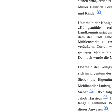
stehen wird, errichte
Müller Heinrich Cor
89
und Kinder
.
Unterhalb der König
„Königsmühle“ err
Landkommissariat um
dem der Stadt gehör
Mühlenwerks zu er
veräußern. Correll 
weiteren Mahlmühle
Dennoch wurde die Mü
Oberhalb der Königsm
sich im Eigentum der
Sieber als Eigent
Mehlhändler Ludwig
94
Sieber
. 1857 fol
96
Jakob Has­sieur
, 
lange Eigentümer. B
98
dieses Anwesen
.