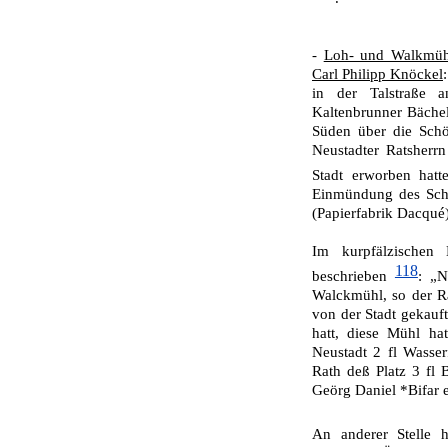
-
Loh- und Walkmühl
Carl Philipp Knöckel
:
in der Talstraße 
Kaltenbrunner Bächel
Süden über die Schö
Neustadter Ratsherrn
Stadt erworben hat
Einmündung des Schön
(Papierfabrik Dacqué)
Im kurpfälzischen
118
beschrieben
: „N
Walckmühl, so der R
von der Stadt gekauf
hatt, diese Mühl hat
Neustadt 2 fl Wasse
Rath deß Platz 3 fl B
Geörg Daniel *Bi­far 
An anderer Stelle 