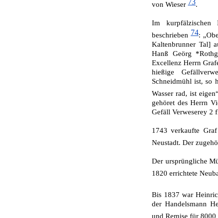
73
von Wieser
.
Im kurpfälzischen
74
beschrieben
: „Ob
Kaltenbrunner Tal] 
Hanß Geörg *Rothge
Excellenz Herrn Grafen
hießige Gefällver
Schneidmühl ist, so 
Wasser rad, ist eigen
gehöret des Herrn Vi
Gefäll Verweserey 2 f
1743 verkaufte Graf
Neustadt. Der zugehö
Der ursprüngliche Mü
1820 errichtete Neub
Bis 1837 war Heinri
der Handelsmann He
und Remise für 8000 