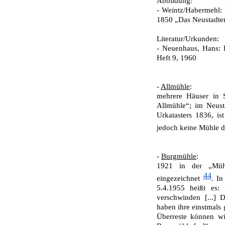
Abbildung:
-
Weintz/Habermehl: N
1850 „Das Neustadter 
Literatur/Urkunden:
- Neuenhaus, Hans: 
Heft 9, 1960
-
Allmühle
:
mehrere Häuser in S
Allmühle“; im Neusta
Urkatasters 1836,
is
jedoch keine Mühle 
-
Burgmühle
:
1921 in der „Mühl
44
eingezeichnet
. I
5.4.1955 heißt es: 
verschwinden [...]
haben ihre einstmals 
Überreste können wir