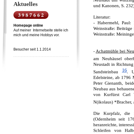
Neustadt um Winzing
Aktuelles
und Kanonen, S. 232
Literatur:
- Habermehl, Paul:
Homepage online
Weinstraße
: Beiträge
Auf meiner Internetseite stelle ich
Weinstraße: Meininge
mich und meine Hobbys vor.
Besucher seit 1.1.2014
-
Achatmühle bei Neu
am Neuhäusel ober
Neustadt in Richtung 
16
Sandsteinbau
. U
Edelsteine, ab 1796
Peter Gienanth, beid
Neubau aus behauene
von Kurfürst Carl
N(ikolaus) *Bracher,
Die Kurpfalz, die
(Odernheim seit 176
heranreichte, interess
Schleifen von Halb