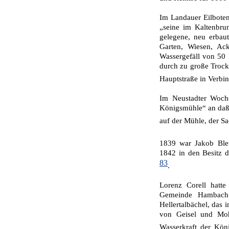
Im Landauer Eilboten
„seine im Kaltenbru
gelegene, neu erbau
Garten, Wiesen, Ack
Wassergefäll von 50 
durch zu große Trocke
Hauptstraße in Verbi
Im Neustadter Woche
Königsmühle“ an daß b
auf der Mühle, der Sa
1839 war Jakob Ble
1842 in den Besitz 
83
.
Lorenz Corell hatte
Gemeinde Hambach
Hellertalbächel, das
von Geisel und Moh
Wasserkraft der Kö