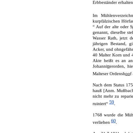
Erbbeständer erhalte
Im Mühlenverzeich
kurpfälzischen Hörfau
“ Auf der alte oder 
ge­nannt, dieselbe s
Wasser Rath, jetzt 
jährigen Bestand, g
Acker, und ohngefäh
40 Malter Korn und 40
Akte heißt es an an
Johanni
tt
erorden, hi
Malteser Ordensh
oo
f
Nach dem Status 1753
hauß [Anm. Mußbach,
nicht mehr zu reparie
59
ruiniert“
.
1768 wurde die Mühl
60
verliehen
.