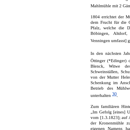
Mahlmühle mit 2 Gä
1804 errichtet der M
dem Frucht für die 
Pfalz, welche die 
Böbingen, Altdorf,
Venningen umfasst] 
In den nächsten Jah
Öttinger (*Edinger
Blenck, Witwe d
Schweinställen, Schu
von der Mutter Hele
Schenkung im Ansch
Betrieb des Mühlw
30
unterhalten
.
Zum familiären Hinte
„Im Gefolg [eines] Ur
vom [1.3.1823]; auf 
der Kro­nenmühle z
eigenen Namens han