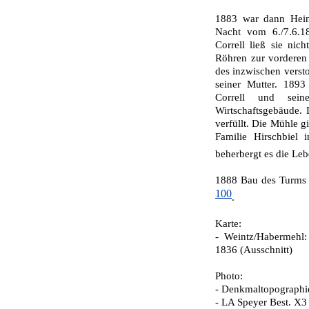
1883 war dann Heinr
Nacht vom 6./7.6.18
Correll ließ sie nic
Röhren zur vorderen 
des inzwischen verst
seiner Mutter. 1893
Correll und sei
Wirtschaftsgebäude.
verfüllt. Die Mühle g
Fa­milie Hirschbiel
beherbergt es die Le
1888 Bau des Turms 
100
.
Karte:
- Weintz/Habermehl:
1836 (Ausschnitt)
Photo:
- Denkmaltopographie
- LA Speyer Best. X