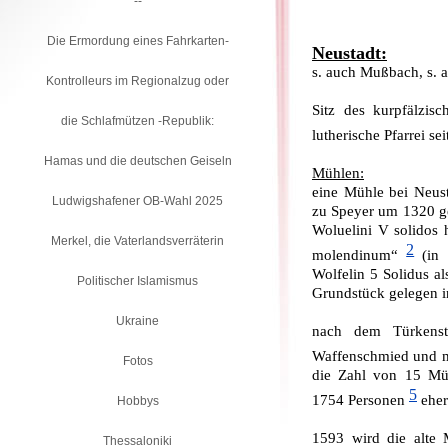
--
Die Ermordung eines Fahrkarten-
Neustadt:
s. auch Mußbach, s. 
Kontrolleurs im Regionalzug oder
Sitz des kurpfälzisc
die Schlafmützen -Republik:
lutherische Pfarrei s
Hamas und die deutschen Geiseln
Mühlen:
eine Mühle bei Neust
Ludwigshafener OB-Wahl 2025
zu Speyer um 1320 ge
Woluelini V solidos h
Merkel, die Vaterlandsverräterin
2
molendinum“
(in 
Wolfelin 5 Solidus al
Politischer Islamismus
Grundstück gelegen i
Ukraine
nach dem Türkenst
Waffenschmied und m
Fotos
die Zahl von 15 Mül
5
1754 Personen
eher 
Hobbys
1593 wird die alte 
Thessaloniki