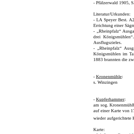
- Pfälzerwald 1905, S
Literatur/Urkunden:
- LA Speyer Best. A
Errichtung einer Säg
- „Rheinpfalz“ Ausg
drei Königsmühlen“.
Ausflugszieles.
- „Rheinpfalz“ Ausg
Königsmühlen im Tal
1883 brannten die zw
-
Kronenmühle
:
s. Winzingen
-
Kupferhammer
:
am sog. Kronenmühlba
auf einer Karte von 1
wieder aufgerichtet
Karte: