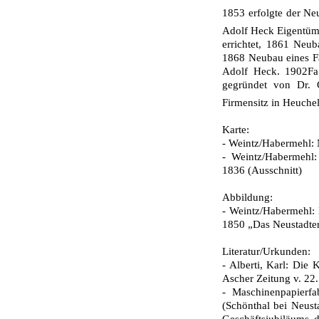
1853 erfolgte der Ne
Adolf Heck Eigentüm
errichtet, 1861 Neu
1868 Neubau eines Fa
Adolf Heck. 1902Fa.
gegründet von Dr. 
Firmensitz in Heuche
Karte:
- Weintz/Habermehl: 
- Weintz/Habermehl:
1836 (Ausschnitt)
Abbildung:
-
Weintz/Habermehl: N
1850 „Das Neustadter 
Literatur/Urkunden:
- Alberti, Karl: Die 
Ascher Zeitung v. 22
- Maschinenpapierf
(Schönthal bei Neusta