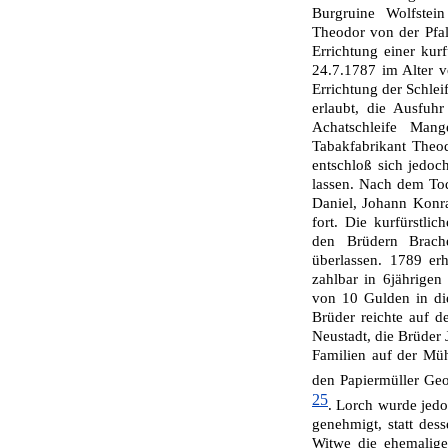
Burgruine Wolfstei
Theodor von der Pfal
Errichtung einer kurf
24.7.1787 im Alter 
Errichtung der Schlei
erlaubt, die Ausfuh
Achatschlei­fe Man
Tabakfabrikant Theod
ent­schloß sich jedo
lassen. Nach dem To
Daniel, Johann Konr
fort. Die kurfürstl
den Brüdern Brache
überlassen. 1789 er
zahlbar in 6jährigen
von 10 Gul­den in d
Brüder reichte auf 
Neustadt, die Brüder
Familien auf der Mü
den Papiermüller G
25
. Lorch wurde jedo
ge­nehmigt, statt des
Wit­we die ehemalige