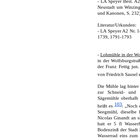
- LA Speyer Best. A
Neustadt um Winzing
und Kanonen, S. 232
Literatur/Urkunden:
- LA Speyer A2 Nr. 
1739, 1791-1793
-
Lohmühle in der Wol
in der Wolfsburgstra
der Franz Fettig ju
von Friedrich Sausel 
Die Mühle lag hinte
zur Schneid- und
Sägemühle oberhalb 
103
heißt es
: „Noch 
Seegmühl, dieselbe 
Nicolas Ginandt an s
hatt er 5 fl Wasser
Bodenzinß der Stadt 
Wasserrad eins zum 