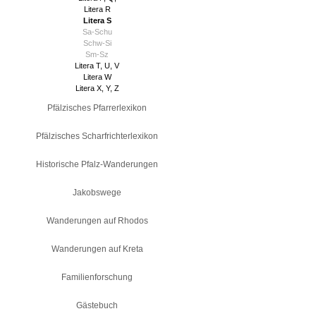
Litera R
Litera S
Sa-Schu
Schw-Si
Sm-Sz
Litera T, U, V
Litera W
Litera X, Y, Z
Pfälzisches Pfarrerlexikon
Pfälzisches Scharfrichterlexikon
Historische Pfalz-Wanderungen
Jakobswege
Wanderungen auf Rhodos
Wanderungen auf Kreta
Familienforschung
Gästebuch