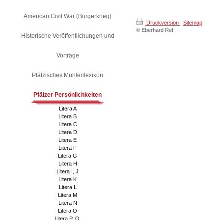
American Civil War (Bürgerkrieg)
Druckversion
|
Sitemap
© Eberhard Ref
Historische Veröffentlichungen und
Vorträge
Pfälzisches Mühlenlexikon
Pfälzer Persönlichkeiten
Litera A
Litera B
Litera C
Litera D
Litera E
Litera F
Litera G
Litera H
Litera I, J
Litera K
Litera L
Litera M
Litera N
Litera O
Litera P, Q,