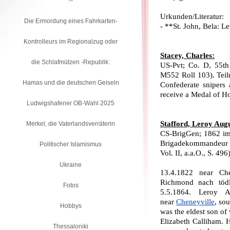
--
Urkunden/Literatur:
Die Ermordung eines Fahrkarten-
- **St. John, Bela: L
Kontrolleurs im Regionalzug oder
Stacey, Charles:
die Schlafmützen -Republik:
US-Pvt; Co. D, 55th
M552 Roll 103). Teiln
Hamas und die deutschen Geiseln
Confederate snipers 
receive a Medal of Ho
Ludwigshafener OB-Wahl 2025
Stafford, Leroy Augu
Merkel, die Vaterlandsverräterin
CS-BrigGen; 1862 im 
Brigadekommandeur 4
Politischer Islamismus
Vol. II, a.a.O., S. 496)
Ukraine
13.4.1822 near Che
Richmond nach tödl
Fotos
5.5.1864.
Leroy A
near
Cheneyville
, so
Hobbys
was the eldest son of
Elizabeth Calliham. H
Thessaloniki