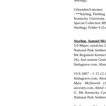
Starling).
Urkunden/Literatur:
- **Starling, Fielding
Kentucky University,
Special Collection MS
Starling), Folder 6 (L
Starling, Samuel Mc
US-Major; zunächst 2
National Park Soldier
8th Regiment Kentuck
26). Auf seinem Grabs
findagrave.com, Abruf
19.9.1807 - † 15.12.
findagrave.com, Abru
Mary McDowell (17
ancestry.com, Abruf v
G. 8th Kentucky Cava
National Park Soldier