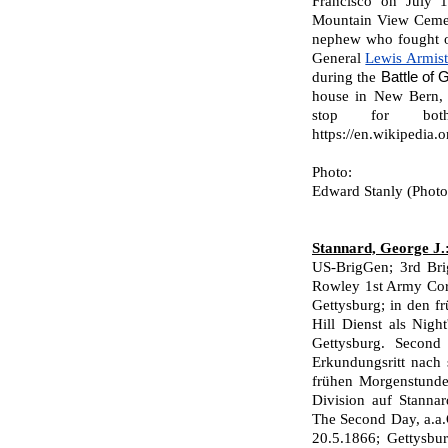
Francisco on July 1
Mountain View Cemet
nephew who fought on
General
Lewis Armis
during the
Battle of 
house in New Bern, 
stop for bo
https://en.wikipedia.
Photo:
Edward Stanly (Photo
Stannard, George J.
US-BrigGen; 3rd Bri
Rowley 1st Army Cor
Gettysburg; in den 
Hill Dienst als Night
Gettysburg. Second 
Erkundungsritt nach
frühen Morgenstunde
Di­vision auf Stanna
The Second Day, a.a.
20.5.1866; Gettysbu