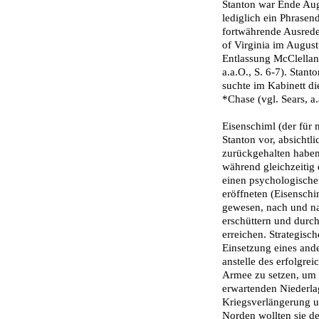
Stanton war Ende Aug
lediglich ein Phrasen
fortwährende Ausrede
of Virginia im August
Entlassung McClellan'
a.a.O., S. 6-7). Stan
suchte im Kabinett d
*Chase (vgl. Sears, a
Eisenschiml (der für
Stanton vor, absichtl
zurückgehalten haben
während gleichzeitig 
einen psychologisch
eröffneten (Eisenschim
gewesen, nach und na
erschüttern und durch
erreichen. Strategisc
Einsetzung eines an
anstelle des erfolgrei
Armee zu setzen, um 
erwartenden Niederlag
Kriegsverlängerung un
Norden wollten sie d