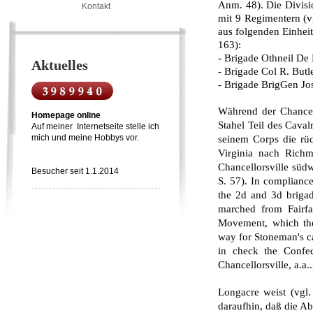
Anm. 48). Die Divisi
Kontakt
mit 9 Regimentern (vg
aus folgenden Einheit
163):
- Brigade Othneil De 
Aktuelles
- Brigade Col R. Butle
- Brigade BrigGen Jo
Während der Chancel
Homepage online
Stahel Teil des Cava
Auf meiner Internetseite stelle ich
mich und meine Hobbys vor.
seinem Corps die rü
Virginia nach Richm
Chancellorsville südw
Besucher seit 1.1.2014
S. 57). In com­plianc
the 2d and 3d brigad
marched from Fairf
Movement, which the
way for Stoneman's ca
in check the Confed
Chancellorsville, a.a..
Longacre weist (vgl.
daraufhin, daß die Ab