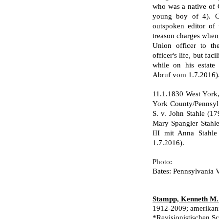
who was a native of G
young boy of 4). Co
outspoken editor of 
treason charges when,
Union officer to th
officer's life, but fa
while on his estate
Abruf vom 1.7.2016)
11.1.1830 West York,
York County/Pennsylv
S. v. John Stahle (1
Mary Spangler Stahle
III mit Anna Stahl
1.7.2016).
Photo:
Bates: Pennsylvania Vo
Stampp, Kenneth M.
1912-2009; amerikanis
*Revisionistischen Sc