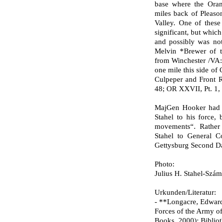
base where the Oran
miles back of Pleason
Valley. One of these
signi­ficant, but whi
and possibly was no
Melvin *Brewer of t
from Winchester /VA:
one mile this side of 
Culpeper and Front R
48; OR XXVII, Pt. 1, 
MajGen Hooker had a
Stahel to his force
movements“. Rather 
Stahel to General Co
Gettysburg Second Day
Photo:
Julius H. Stahel-
Szám
Urkunden/Literatur:
- **Longacre, Edward
Forces of the Army o
Books, 2000); Bibliot