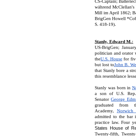
CS-Captain; Batteriec
während McClellan's 
Mill im April 1862; B
BrigGen Howell *Cobb
S. 418-19).
Stanly, Edward M.:
US-BrigGen; Januar
politician and orator
the
U.S. House
for fiv
but lost to
John B. We
that Stanly bore a st
this resemblance less
Stanly was born in
N
a son of U.S. Re
Senator
George Edm
graduated from th
Academy,
Norwich 
admitted to the bar 
practice law. Four ye
States House of Rep
Twenty-fifth, Twent