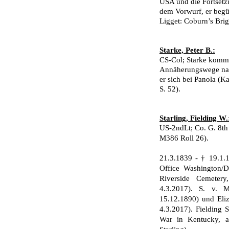
USA und die Fortsetzu
dem Vorwurf, er begü
Ligget: Coburn’s Briga
Starke, Peter B.:
CS-Col; Starke komma
Annäherungswege nac
er sich bei Panola (Ka
S. 52).
Starling, Fielding W.
US-2ndLt; Co. G. 8th
M386 Roll 26).
21.3.1839 - † 19.1.1
Office Washington/D
Riverside Cemetery
4.3.2017). S. v. 
15.12.1890) und Eliz
4.3.2017). Fielding S
War in Kentucky, a