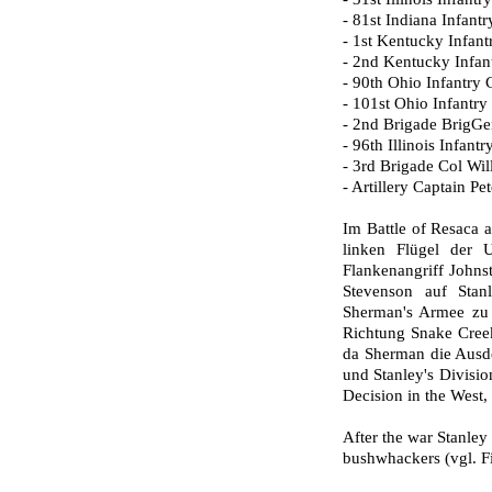
- 81st Indiana Infant
- 1st Kentucky Infant
- 2nd Kentucky Infan
- 90th Ohio Infantry
- 101st Ohio Infantry
- 2nd Brigade BrigGe
- 96th Illinois Infantr
- 3rd Brigade Col Wi
- Artillery Captain P
Im Battle of Resaca 
linken Flügel der U
Flankenangriff Johns
Stevenson auf Stanl
Sherman's Armee zu 
Richtung Snake Cree
da Sherman die Ausde
und Stanley's Division
Decision in the West, 
After the war Stanley
bushwhackers (vgl. Fi