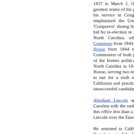
1837 to March 3, 18
greatest orator of his
his service in Con
emphasized the Uni
'Conqueror' during h
bid for re-election in
North Carolina, 
Commons
from 1844 
House
from 1844 to
Commoners of both pa
of the former politic
North Carolina in 18
House, serving two t
to run for a sixth 
California and practi
unsuccessful candidat
Abraham Lincoln
ap
Carolina with the ran
this office less than 
Lincoln over the
Eman
He returned to Cali