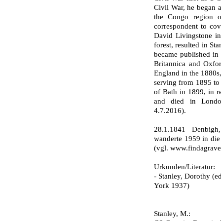
Civil War, he began a
the Congo region o
correspondent to cov
David Livingstone in
forest, resulted in S
became published in 
Britannica and Oxfor
England in the 1880s
serving from 1895 to
of Bath in 1899, in r
and died in Londo
4.7.2016).
28.1.1841 Denbigh
wanderte 1959 in die
(vgl. www.findagrave
Urkunden/Literatur:
- Stanley, Dorothy (
York 1937)
Stanley, M.: