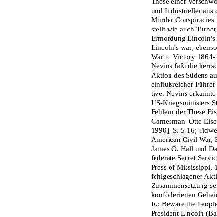
These einer Verschwör
und Industrieller aus
Murder Conspiracies [
stellt wie auch Turne
Ermordung Lincoln's 
Lincoln's war; ebenso
War to Victory 1864-
Nevins faßt die herr
Aktion des Südens au
einflußreicher Führer
tive. Nevins erkannt
US-Kriegsministers Sta
Fehlern der These Eis
Gamesman: Otto Eisen
1990], S. 5-16; Tidwe
American Civil War, B
James O. Hall und Da
federate Secret Servi
Press of Mississippi,
fehlgeschlagener Akt
Zusammensetzung se
konföderierten Gehei
R.: Beware the Peopl
President Lincoln (Ba