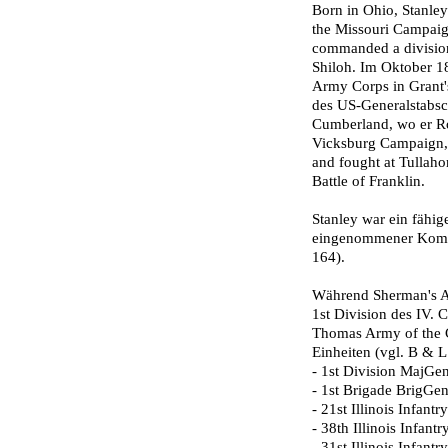
Born in Ohio, Stanle
the Missouri Campaign
commanded a division
Shiloh. Im Oktober 
Army Corps in Grant'
des US-Generalst­abs
Cumberland, wo er Ros
Vicksburg Campaign, 
and fought at Tullah
Battle of Franklin.
Stanley war ein fähig
eingenommener Komman
164).
Während Sherman's A
1st Division des IV.
Thomas Army of the C
Einheiten (vgl. B & L 
- 1st Division MajGen
- 1st Brigade BrigGen
- 21st Illinois Infan
- 38th Illinois Infan
- 31st Illinois Infant