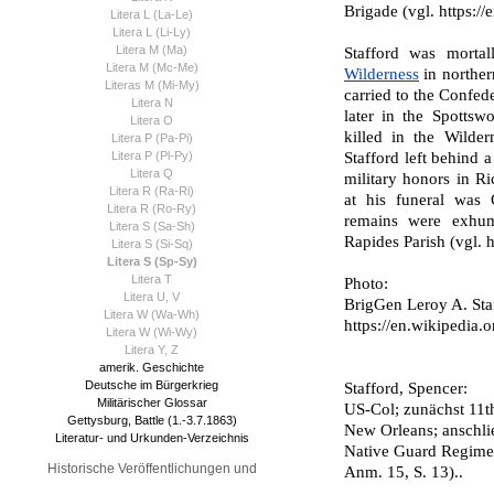
Brigade (vgl. https:/
Litera L (La-Le)
Litera L (Li-Ly)
Litera M (Ma)
Stafford was mort
Litera M (Mc-Me)
Wilderness
in norther
Literas M (Mi-My)
carried to the Confede
Litera N
later in the Spotts
Litera O
killed in the Wilde
Litera P (Pa-Pi)
Litera P (Pl-Py)
Stafford left behind 
Litera Q
military honors in 
Litera R (Ra-Ri)
at his funeral was 
Litera R (Ro-Ry)
remains were exhum
Litera S (Sa-Sh)
Rapides Parish (vgl. 
Litera S (Si-Sq)
Litera S (Sp-Sy)
Litera T
Photo:
Litera U, V
BrigGen Leroy A. Staf
Litera W (Wa-Wh)
https://en.wikipedia.
Litera W (Wi-Wy)
Litera Y, Z
amerik. Geschichte
Deutsche im Bürgerkrieg
Stafford, Spencer:
Militärischer Glossar
US-Col; zunächst 11t
Gettysburg, Battle (1.-3.7.1863)
New Orleans; anschli
Literatur- und Urkunden-Verzeichnis
Native Guard Regimen
Historische Veröffentlichungen und
Anm. 15, S. 13)..