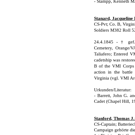
- Stampp, Kenneth M.
Stanard, Jacqueline 
CS-Pvt; Co. B, Virgini
Soldiers M382 Roll 5
24.4.1845 - † gef
Cemetery, Orange/VA
Taliafero; Entered V
cadetship was restored
B of the VMI Corps 
action in the battl
Virginia (vgl. VMI Ar
Urkunden/Literatur:
- Barrett, John G. an
Cadet (Chapel Hill, 1
Stanford, Thomas J.
CS-Captain; Batteriec
Campaign gehörte die