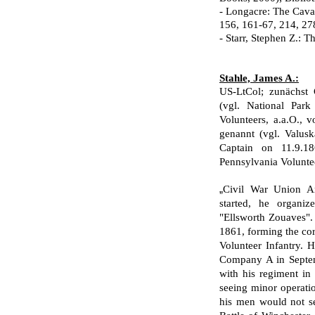
- Longacre: The Caval
156, 161-67, 214, 27
- Starr, Stephen Z.: T
Stahle, James A.:
US-LtCol; zunächst 
(vgl. National Park
Volunteers, a.a.O., v
genannt (vgl. Valusk
Captain on 11.9.1
Pennsylvania Volunteer
„
Civil War Union A
started, he organiz
"Ellsworth Zouaves".
1861, forming the co
Volunteer Infantry.
Company A in Septem
with his regiment in 
seeing minor operati
his men would not se