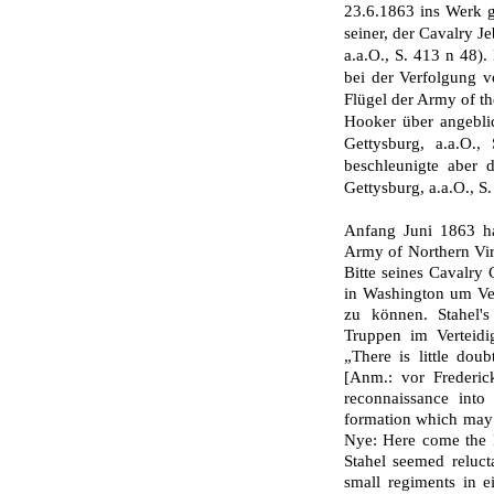
23.6.1863 ins Werk g
seiner, der Cavalry Je
a.a.O., S. 413 n 48)
bei der Verfolgung v
Flügel der Army of 
Hooker über angeblic
Gettysburg, a.a.O.
beschleunigte aber 
Gettysburg, a.a.O., S.
Anfang Juni 1863 ha
Army of Northern Vir
Bitte seines Cavalr
in Washington um Ver
zu können. Stahel's
Truppen im Verteidi
„There is little do
[Anm.: vor Frederic
reconnaissance into
formation which may 
Nye: Here come the Re
Stahel seemed relucta
small regiments in 