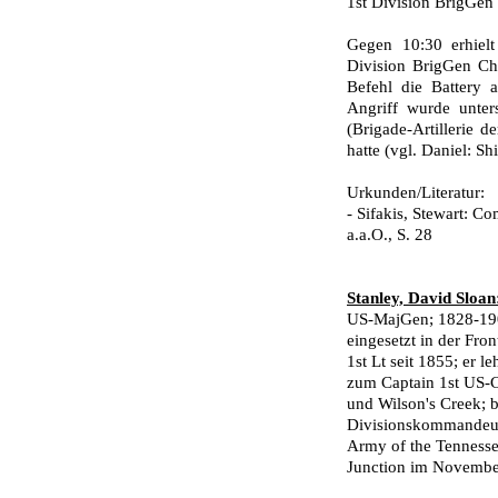
1st Division BrigGen
Gegen 10:30 erhielt
Division BrigGen Ch
Befehl die Battery a
Angriff wurde unters
(Brigade-Artillerie d
hatte (vgl. Daniel: Shi
Urkunden/Literatur:
- Sifakis, Stewart: C
a.a.O., S. 28
Stanley, David Sloan
US-MajGen; 1828-1902
eingesetzt in der Fr
1st Lt seit 1855; er 
zum Captain 1st US-C
und Wilson's Creek;
Divisionskommandeur 
Army of the Tennesse
Junction im No­vember