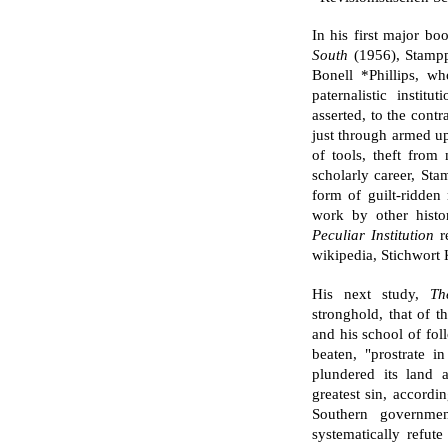
In his first major bo
South
(1956), Stampp
Bonell *Phillips, wh
paternalistic insti
asserted, to the contr
just through armed u
of tools, theft from
scholarly career, Sta
form of guilt-ridden 
work by other histor
Peculiar Institution
re
wikipedia, Stichwort
His next study,
Th
stronghold, that of 
and his school of fol
beaten, "prostrate i
plundered its land a
greatest sin, accordi
Southern government
systematically refut