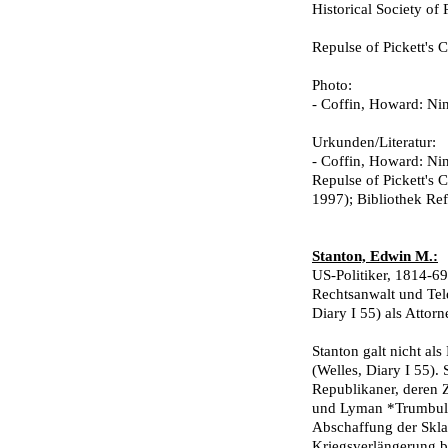
Historical Society of 
Repulse of Pickett's 
Photo:
- Coffin, Howard: Nin
Urkunden/Literatur:
- Coffin, Howard: Ni
Repulse of Pickett's
1997); Bibliothek Re
Stanton, Edwin M.:
US-Politiker, 1814-69
Rechtsanwalt und Tel
Diary I 55) als Attorn
Stanton galt nicht al
(Welles, Diary I 55). 
Republikaner, deren Z
und Lyman *Trumbull)
Abschaffung der Sklav
Kriegsverlängerung be