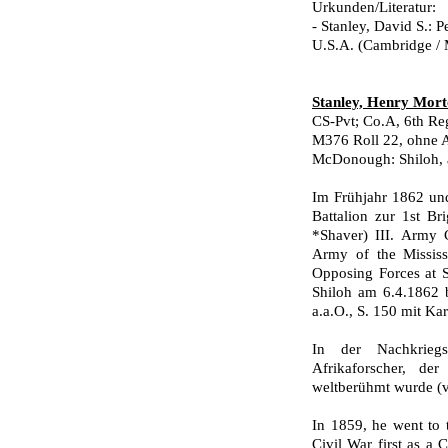
Urkunden/Literatur:
- Stanley, David S.: 
U.S.A. (Cambridge / 
Stanley, Henry Mort
CS-Pvt; Co.A, 6th Reg
M376 Roll 22, ohne A
McDonough: Shiloh, a
Im Frühjahr 1862 und
Battalion zur 1st B
*Shaver) III. Army 
Army of the Mississi
Opposing Forces at S
Shiloh am 6.4.1862 be
a.a.O., S. 150 mit Kar
In der Nachkriegs
Afrikaforscher, d
weltberühmt wurde (vg
In 1859, he went to t
Civil War first as a 