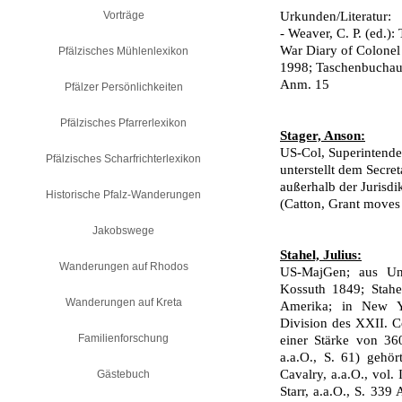
Vorträge
Urkunden/Literatur:
- Weaver, C. P. (ed.)
War Diary of Colonel 
Pfälzisches Mühlenlexikon
1998; Taschenbuchau
Anm. 15
Pfälzer Persönlichkeiten
Pfälzisches Pfarrerlexikon
Stager, Anson:
US-Col, Superintenden
Pfälzisches Scharfrichterlexikon
unterstellt dem Secre
außerhalb der Jurisd
Historische Pfalz-Wanderungen
(Catton, Grant moves 
Jakobswege
Stahel, Julius:
Wanderungen auf Rhodos
US-MajGen; aus Ung
Kossuth 1849; Stahe
Wanderungen auf Kreta
Amerika; in New Yo
Division des XXII. C
Familienforschung
einer Stärke von 36
a.a.O., S. 61) gehö
Cavalry, a.a.O., vol.
Gästebuch
Starr, a.a.O., S. 339