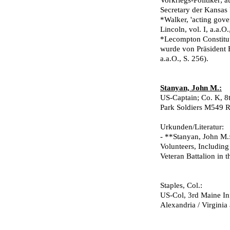
Vorkriegs-Politiker;
Secretary der Kansas 
*Walker, 'acting gov
Lincoln, vol. I, a.a.O
*Lecompton Constituti
wurde von Präsident B
a.a.O., S. 256).
Stanyan, John M.:
US-Captain; Co. K, 8
Park Soldiers M549 Ro
Urkunden/Literatur:
- **Stanyan, John M.
Volunteers, Including
Veteran Battalion in 
Staples, Col.:
US-Col, 3rd Maine In
Alexandria / Virginia 