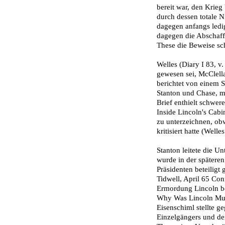
bereit war, den Krieg
durch dessen totale N
dagegen anfangs ledi
dagegen die Abschaffu
These die Beweise sc
Welles (Diary I 83, v.
gewesen sei, McClella
berichtet von einem S
Stanton und Chase, mi
Brief enthielt schwer
Inside Lincoln's Cabi­
zu unterzeichnen, obw
kritisiert hatte (Welle
Stanton leitete die U
wurde in der späteren
Präsidenten beteiligt 
Tidwell, April 65 Conf
Ermordung Lincoln be
Why Was Lincoln Mur
Eisenschiml stellte ge
Einzelgän­gers und de