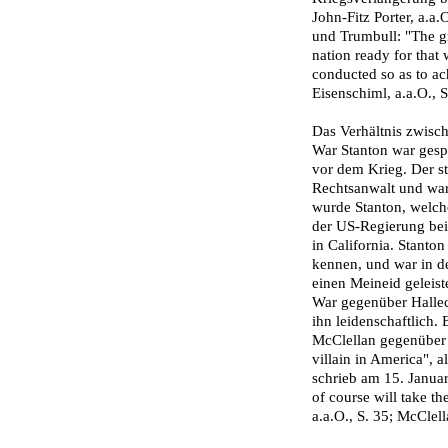
John-Fitz Porter, a.a
und Trumbull: "The gr
nation ready for that
conducted so as to ach
Eisenschiml, a.a.O., 
Das Verhältnis zwisc
War Stanton war gesp
vor dem Krieg. Der st
Rechtsanwalt und war
wurde Stanton, welch
der US-Regie­rung be
in California. Stanto
kennen, und war in d
einen Meineid geleiste
War gegenüber Halleck
ihn leidenschaftlich.
McClellan gegenüber a
villain in America", al
schrieb am 15. Januar
of course will take th
a.a.O., S. 35; McClell