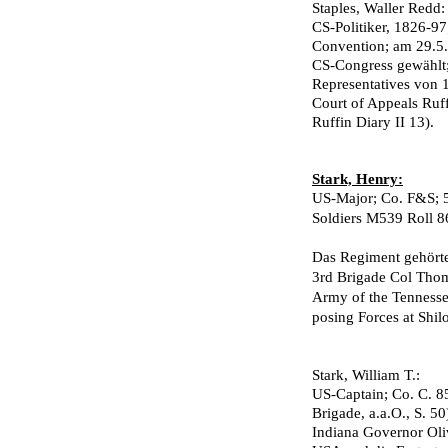
Staples, Waller Redd:
CS-Politiker, 1826-97
Convention; am 29.5.
CS-Congress gewählt;
Representatives von 
Court of Appeals Ruff
Ruffin Diary II 13).
Stark, Henry:
US-Major; Co. F&S; 52
Soldiers M539 Roll 8
Das Regiment gehörte
3rd Brigade Col Tho­
Army of the Tennessee
posing Forces at Shilo
Stark, William T.:
US-Captain; Co. C. 85
Brigade, a.a.O., S. 5
Indiana Governor Oliv