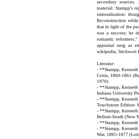
secondary sources.
material. Stampp's r
rationalization: tho
Reconstruction while
that in light of the 
was a success; he de
romantic reformers."
appraisal rang as em
wikipedia, Stichwort
Literatur:
- **Stampp, Kenneth 
Crisis, 1860-1861 (Ba
1970)
- **Stampp, Kenneth M
Indiana University Pr
- **Stampp, Kenneth M
Touchstone Edition: 
- **Stampp, Kenneth M
Bellum-South (New Y
- **Stampp, Kenneth 
- **Stampp, Kenneth M
War, 1865-1877 (Lon