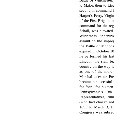
Battle of Winchester
to Major, then to Lie
second in command in 
Harper's Ferry, Vir­g
of the First Brigade 
command for the reg
Schall, was elevated
Wilderness, Spotsylv
assault on the impre
the Battle of Monoc
expired in October 18
he performed his last
Lin­coln, the slain l
country on the way to 
as one of the more 
Marshal to escort Pr
became a successful f
for York for sixtee
Pennsylvania's 19th 
Repre­sentatives, fi
(who had chosen not
1895 to March 3, 189
Congress was subseq