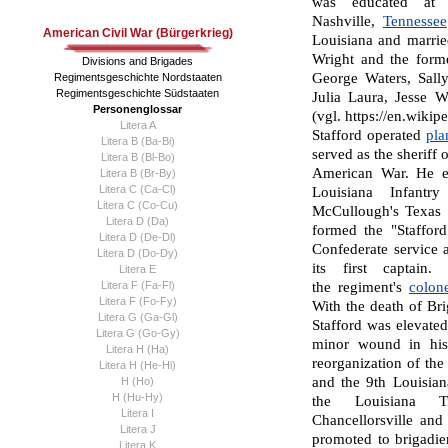
was educated a
Nashville
,
Tennessee
American Civil War (Bürgerkrieg)
Louisiana and marrie
Wright and the form
Divisions and Brigades
George Waters, Sally
Regimentsgeschichte Nordstaaten
Regimentsgeschichte Südstaaten
Julia Laura, Jesse W
Personenglossar
(vgl. https://en.wiki
Litera A
Stafford operated
pla
Litera B (Ba-Bi)
served as the sheriff 
Litera B (Bl-Bo)
American War
. He e
Litera B (Br-By)
Litera C (Ca-Cl)
Louisiana Infant
Litera C (Co-Cu)
McCullough
's
Texas
Litera D (Da)
formed the "Staffor
Litera D (De-Dl)
Confederate service 
Litera D (Do-Dy)
its first
captain
. 
Litera E
Litera F (Fa-Fl)
the
regiment
's
colon
Litera F (Fo-Fy)
With the death of B
Litera G (Ga-Gl)
Stafford was elevate
Litera G (Go-Gy)
minor wound in his 
Litera H (Ha)
reorganization of th
Litera H (He-Hi)
and the 9th Louisia
H (Ho)
H (Hu-Hy)
the
Louisiana Ti
Litera I
Chancellorsville
an
Litera J
promoted to brigadi
Litera K