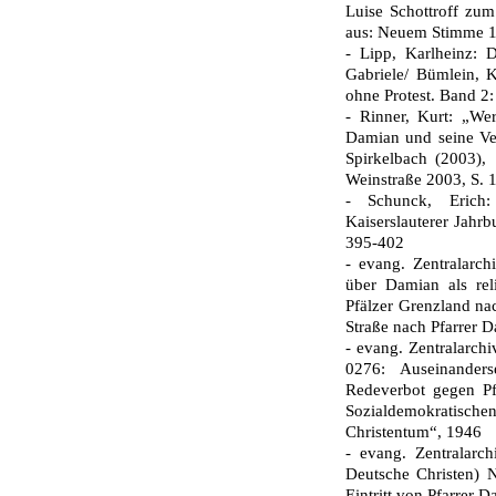
Luise Schottroff zum
aus: Neuem Stimme 1
- Lipp, Karlheinz: 
Gabriele/ Bümlein, 
ohne Protest. Band 2
- Rinner, Kurt: „W
Damian und seine Ve
Spirkelbach (2003),
Weinstraße 2003, S. 
- Schunck, Erich:
Kaiserslauterer Jahr
395-402
- evang. Zentralarch
über Damian als reli
Pfälzer Grenzland nac
Straße nach Pfarrer 
- evang. Zentralarc
0276: Auseinander
Redeverbot gegen P
Sozialdemokratisch
Christentum“, 1946
- evang. Zentralar
Deutsche Christen) N
Eintritt von Pfarrer 