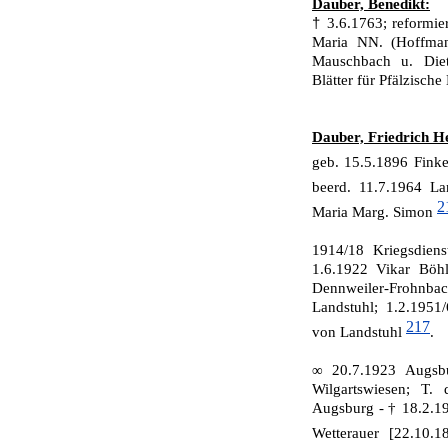
Dauber, Benedikt:
†
3.6.1763; reformie
Maria NN. (Hoffmann
Mauschbach u. Diet
Blätter für Pfälzische
Dauber, Friedrich H
geb. 15.5.1896 Fink
beerd. 11.7.1964 L
2
Maria Marg. Simon
1914/18 Kriegsdiens
1.6.1922 Vikar Böhl
Dennweiler-Frohnb
Landstuhl; 1.2.1951
217
von Landstuhl
.
∞ 20.7.1923 Augsbu
Wilgartswiesen; T. 
Augsburg - † 18.2.19
Wetterauer [22.10