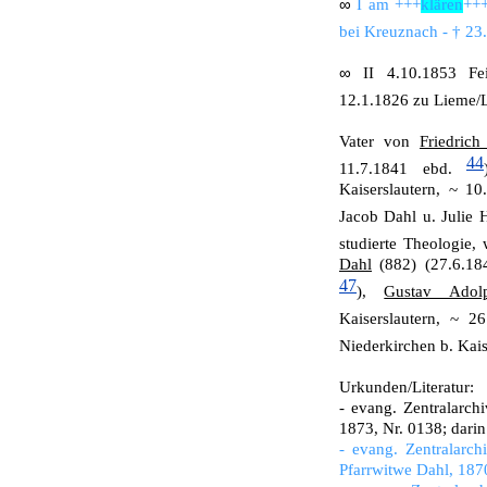
∞
I am +++
klären
+++
bei Kreuznach - † 23.
∞
II 4.10.1853 Fe
12.1.1826 zu Lieme/L
Vater von
Friedrich
44
11.7.1841 ebd.
Kaiserslautern, ~ 1
Jacob Dahl u. Julie 
studierte Theologie
Dahl
(882) (27.6.18
47
),
Gustav Adol
Kaiserslautern, ~ 2
Niederkirchen b. Kai
Urkunden/Literatur:
- evang. Zentralarch
1873, Nr. 0138; dari
- evang. Zentralarch
Pfarrwitwe Dahl, 18