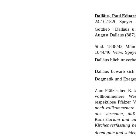
Dalläus, Paul Eduard
24.10.1820 Speyer 
Gottlieb +Dalläus 
August Dalläus (887)
Stud. 1838/42 Münc
1844/46 Verw. Speye
Dalläus blieb unverhe
Dalläus bewarb sich
Dogmatik und Exege
Zum Pfälzischen Kat
vollkommenere Wes
respektlose Pfälzer
noch vollkommenere W
uns vermuten, da
Konsistorium und un
Kirchenverfassung be
deren gute und schle