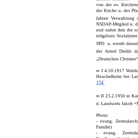
von der ev. Kirchen
der Kirche u. des Pf
fahren Ver­wahrung 
NSDAP-Mitglied u. da
und nahm ihm die sch
religiö­sen Sozialist
SPD u. wurde darau
der Anteil Diehls da
„Deutschen Christen“
∞
I 4.10.1917 Walsh
Heuchelheim bei Land
154
.
∞
II 23.2.1950 in Ka
d. Landwirts Ja­kob +
Photo:
- evang. Zentralarc
Familie)
- evang. Zentra