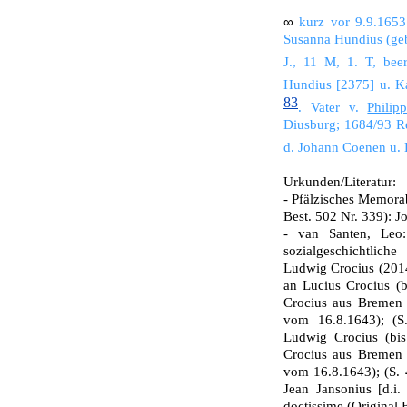
∞
kurz vor 9.9.165
Susanna Hundius (geb.
J., 11 M, 1. T, beer
Hundius [2375] u. K
83
. Vater v.
Phili
Diusburg; 1684/93 R
d. Johann Coenen u.
Urkunden/Literatur:
- Pfälzisches Memorab
Best. 502 Nr. 339): 
- van Santen, Leo:
sozialgeschichtlich
Ludwig Crocius (2014)
an Lucius Crocius (b
Crocius aus Bremen 
vom 16.8.1643); (S
Ludwig Crocius (bis
Crocius aus Bremen 
vom 16.8.1643); (S. 
Jean Jansonius [d.i
doctissime (Original