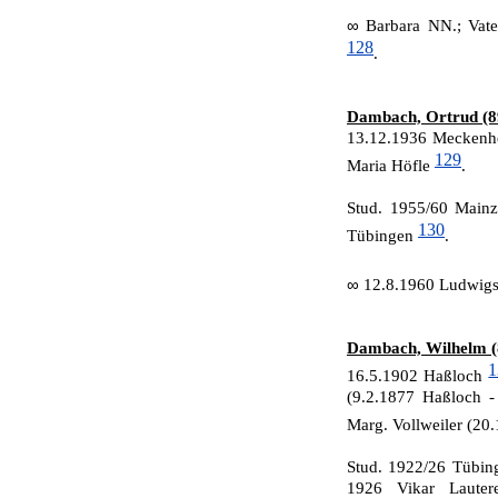
∞
Barbara NN.; Vat
128
.
Dambach, Ortrud (8
13.12.1936 Meckenhe
129
Maria Höfle
.
Stud. 1955/60 Mainz
130
Tübingen
.
∞
12.8.1960 Ludwigsh
Dambach, Wilhelm (
1
16.5.1902 Haßloch
(9.2.1877 Haßloch 
Marg. Vollweiler (20
Stud. 1922/26 Tübing
1926 Vikar Lauter