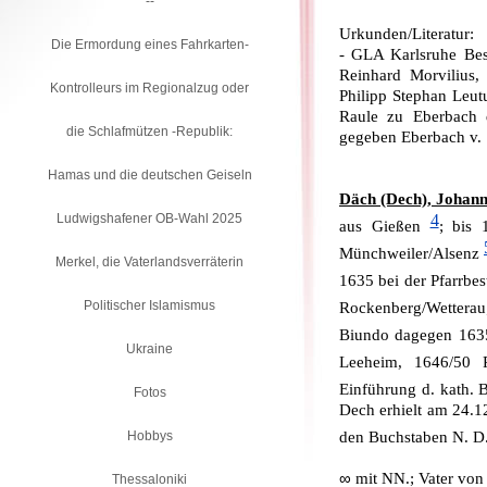
--
Urkunden/Literatur:
Die Ermordung eines Fahrkarten-
- GLA Karlsruhe Bes
Reinhard Morvilius,
Kontrolleurs im Regionalzug oder
Philipp Stephan Leut
Raule zu Eberbach 
die Schlafmützen -Republik:
gegeben Eberbach v.
Hamas und die deutschen Geiseln
Däch (Dech), Johann
Ludwigshafener OB-Wahl 2025
4
aus Gießen
; bis 
Münchweiler/Alsenz
Merkel, die Vaterlandsverräterin
1635 bei der Pfarrbe
Politischer Islamismus
Rockenberg/Wettera
Biundo dagegen 163
Ukraine
Leeheim, 1646/50 
Einführung d. kath. 
Fotos
Dech erhielt am 24.12
Hobbys
den Buchstaben N. D.
∞
mit NN.; Vater von
Thessaloniki