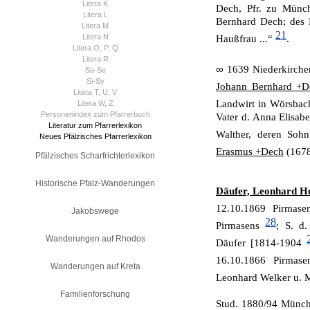
Litera K
Dech, Pfr. zu Münch
Litera L
Bernhard Dech; des 
Litera M
21
Litera N
Haußfrau ...“
.
Litera O, P, Q
Litera R
∞
1639 Niederkirch
Sa-Se
Si-Sy
Johann Bernhard +D
Litera T, U, V
Landwirt in Wörsbac
Litera W, Z
Personenindex zum Pfarrerbuch
Vater d. Anna Elisa
Literatur zum Pfarrerlexikon
Walther, deren Soh
Neues Pfälzisches Pfarrerlexikon
Erasmus +Dech
(1678
Pfälzisches Scharfrichterlexikon
Historische Pfalz-Wanderungen
Däufer, Leonhard He
12.10.1869 Pirmas
Jakobswege
28
Pirmasens
; S. d
Wanderungen auf Rhodos
Däufer [1814-1904
16.10.1866 Pirmas
Wanderungen auf Kreta
Leonhard Welker u.
Familienforschung
Stud. 1880/94 Münch