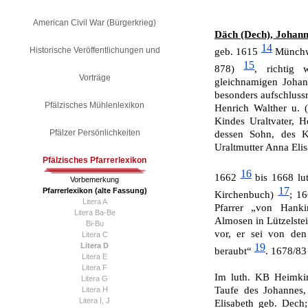
American Civil War (Bürgerkrieg)
Däch (Dech), Johann 
14
Historische Veröffentlichungen und
geb. 1615
Münchwei
15
878)
, richtig
Vorträge
gleichnamigen Johan
besonders aufschlussr
Pfälzisches Mühlenlexikon
Henrich Walther u. 
Kindes Uraltvater, H
Pfälzer Persönlichkeiten
dessen Sohn, des K
Uraltmutter Anna Elis
Pfälzisches Pfarrerlexikon
16
1662
bis 1668 lut
Vorbemerkung
17
Pfarrerlexikon (alte Fassung)
Kirchenbuch)
; 16
Litera A
Pfarrer „von Hanki
Litera Ba-Be
Almosen in Lützelstei
Bi-Bu
vor, er sei von den
Litera C
Litera D
19
beraubt“
. 1678/83
Litera E
Litera F
Im luth. KB Heimkir
Litera G
Taufe des Johannes,
Litera H
Litera I, J
Elisabeth geb. Dech;