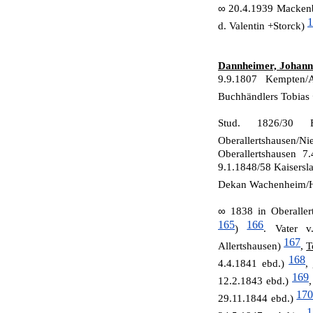
∞
20.4.1939 Mackenb
1
d. Valentin +Storck)
Dannheimer, Johann
9.9.1807 Kempten/
Buchhändlers Tobias
Stud. 1826/30 
Oberallertshausen/
Oberallertshaus­en 7
9.1.1848/58 Kaisersl
De­kan Wa­chenheim/
∞
1838 in Oberaller
165
166
)
. Vater 
167
Allertshausen)
,
T
168
4.4.1841 ebd.)
,
169
12.2.1843 ebd.)
17
29.11.1844 ebd.)
1