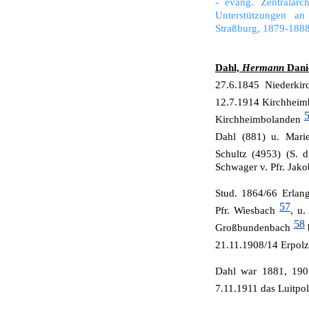
- evang. Zentralarc
Unterstützungen an
Straßburg, 1879-188
Dahl,
Hermann
Danie
27.6.1845 Niederkir
12.7.1914 Kirchhei
Kirchheimbolanden
Dahl (881) u. Mar
Schultz (4953) (S. 
Schwager v. Pfr. Jako
Stud. 1864/66 Erlan
57
Pfr. Wiesbach
, u.
58
Großbundenbach
21.11.1908/14 Erpol
Dahl war 1881, 1901
7.11.1911 das Luitpo