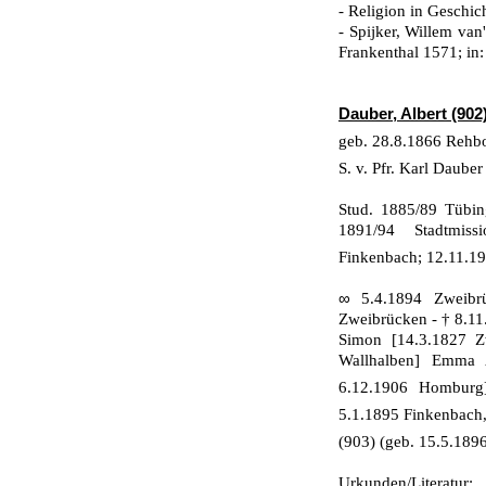
- Religion in Geschic
- Spijker, Willem van
Frankenthal 1571; in:
Dauber, Albert (902
geb. 28.8.1866 Rehb
S. v. Pfr. Karl Daube
Stud. 1885/89 Tübin
1891/94 Stadtmissi
Finkenbach; 12.11.19
∞
5.4.1894 Zweibr
Zweibrücken - † 8.11
Simon [14.3.1827 Z
Wallhalben] Emma A
6.12.1906 Hombur
5.1.1895 Finkenbach
(903) (geb. 15.5.189
Urkunden/Literatur: