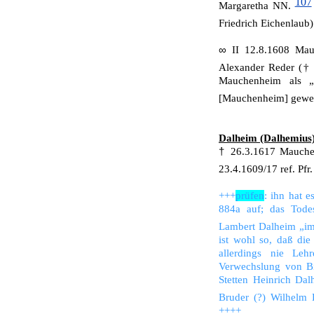
107
Margaretha NN.
Fried­rich Eichenlaub
∞
II 12.8.1608 Mau
Alexander Reder (†
Mauchenheim als „
[Mauchenheim] gewes
Dalheim (Dalhemius)
†
26.3.1617 Mauchen
23.4.1609/17 ref. Pf
+++
prüfen
: ihn hat 
884a auf; das Todes
Lambert Dalheim „im 
ist wohl so, daß di
allerdings nie Lehr
Verwechslung von B
Stetten Heinrich Dal
Bruder (?) Wilhelm 
++++