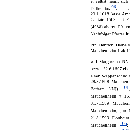
er selbst nennt si
96
Dalhemius
; † nac
20.1.1618 (erste Amts
Cantate 1589 hat Pf
(4938) als ref. Pfr.
Nachfolger Pfarrer Jus
Pfr. Henrich Dalhe
Mauchenheim 1 ab 158
∞
I Margaretha NN.
beerd. 22.6.1607 eb
einen Wappenschild 
28.8.1598 Mauchenh
101
Barbara NN])
Mauchenheim, † 16.
31.7.1589 Mauche
Mauchenheim, „im 40
21.8.1599 Flonheim
106
Mauchenheim
;