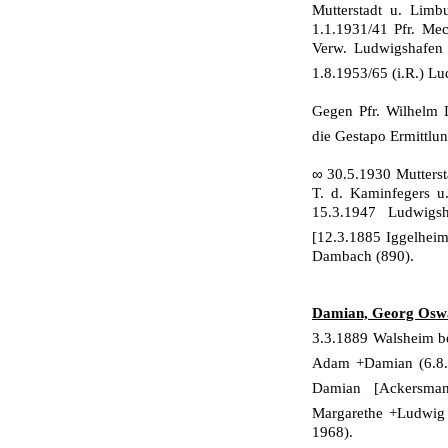
Mutterstadt u. Limb
1.1.1931/41 Pfr. Me
Verw. Ludwigshafen I
1.8.1953/65 (i.R.) L
Gegen Pfr. Wilhelm 
die Gestapo Ermittlu
∞
30.5.1930 Mutterst
T. d. Kaminfegers u
15.3.1947 Ludwigs
[12.3.1885 Iggelheim
Dambach (890).
Damian, Georg Oswa
3.3.1889 Walsheim 
Adam +Damian (6.8
Damian [Ackersma
Margarethe +Ludwi
1968).