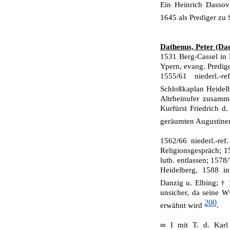
Ein Heinrich Dasso
1645 als Prediger zu
Dathenus, Peter (Dae
1531 Berg-Cassel in 
Ypern, evang. Prediger
1555/61 niederl.-r
Schloßkaplan Heidel
Altrheinufer zusamm
Kurfürst Friedrich d
geräumten Augustiner
1562/66 niederl.-re
Religionsgespräch; 1
luth. entlassen; 1578
Heidelberg, 1588 in
Danzig u. Elbing; † 
unsicher, da seine 
200
erwähnt wird
.
∞
I mit T. d. Kar