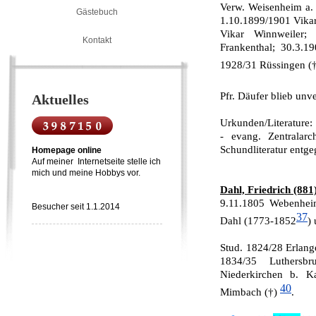
Verw. Weisenheim a. 
Gästebuch
1.10.1899/1901 Vika
Vikar Winnweiler; 
Kontakt
Frankenthal; 30.3.1
1928/31 Rüssingen (
Pfr. Däufer blieb unv
Aktuelles
Urkunden/Literature:
- evang. Zentralar
Schundliteratur entge
Homepage online
Auf meiner Internetseite stelle ich
mich und meine Hobbys vor.
Dahl, Friedrich (881
9.11.1805 Webenheim
Besucher seit 1.1.2014
37
Dahl (1773-1852
)
Stud. 1824/28 Erlang
1834/35 Luthersbr
Niederkirchen b. Ka
40
Mimbach (†)
.