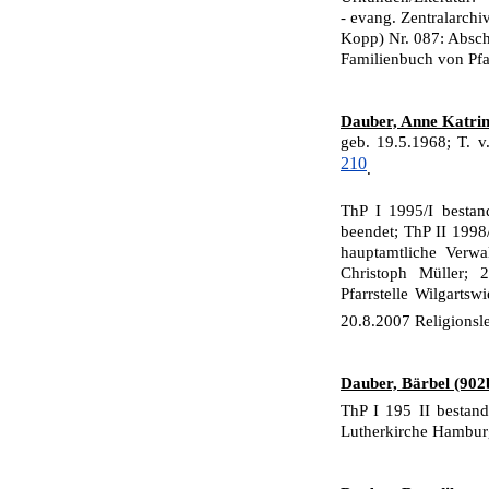
- evang. Zentralarch
Kopp) Nr. 087: Absch
Familienbuch von Pfa
Dauber, Anne Katrin
geb. 19.5.1968; T. 
210
.
ThP I 1995/I bestan
beendet; ThP II 1998
hauptamtliche Verw
Christoph Müller; 2
Pfarrstelle Wilgart
20.8.2007 Religions
Dauber, Bärbel (902
ThP I 195 II bestan
Lutherkirche Hambur