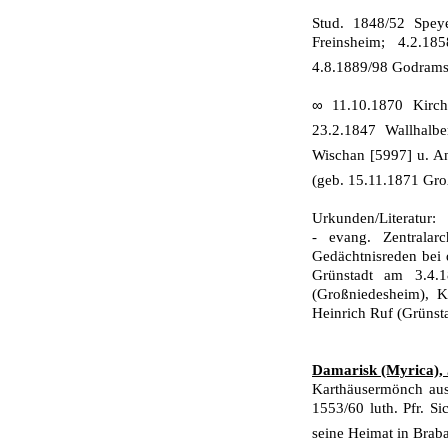
Stud. 1848/52 Spey
Freinsheim; 4.2.18
4.8.1889/98 Godrams
∞
11.10.1870 Kirc
23.2.1847 Wallhalb
Wischan [5997] u. A
(geb. 15.11.1871 Gr
Urkunden/Literatur:
- evang. Zentrala
Gedächtnisreden bei 
Grünstadt am 3.4.1
(Großniedesheim), Ko
Heinrich Ruf (Grünst
Damarisk (Myrica), 
Karthäusermönch aus
1553/60 luth. Pfr. S
seine Heimat in Braba