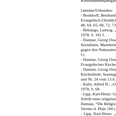
Konfirmandenjahrgan
Literatur/Urkunden:
- Bonkhoff, Bernhard 
Evangelisch-Christlic
48, 64, 65, 68, 72, 7
- Brünings, Ludwig: „
1978, S. 101 f.
- Damian, Georg Oswal
Sozialisten, Mannheim
gegen den Nationalsoz
f.)
- Damian, Georg Oswa
Evangelisches Kirchen
- Damian, Georg Oswa
Kirchenbote: Sonntags
und Nr. 24 vom 13.6.
- Kuby, Alfred H.: „O
1978, S. 68.
- Lipp, Karl-Heinz: G
Schrift eines religiös
Damian, “Die Religion
Vereins d. Pfalz 100 
- Lipp, Karl-Heinz: „