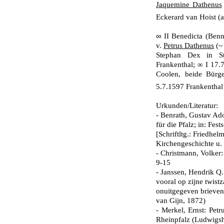
Jaquemine Dathenus
Eckerard van Hoist (
∞
II Benedicta (Benn
v.
Petrus Dathenus
(~ 
Stephan Dex in St
Frankenthal; ∞ I 17.
Coolen, beide Bürg
5.7.1597 Frankenthal
Urkunden/Literatur:
- Benrath, Gustav Ad
für die Pfalz; in: Fes
[Schriftltg.: Friedhel
Kirchengeschichte u. 
- Christmann, Volker: 
9-15
- Janssen, Hendrik Q.
vooral op zijne twist
onuitgegeven brieven
van Gijn, 1872)
- Merkel, Ernst: Petr
Rheinpfalz (Ludwigsh