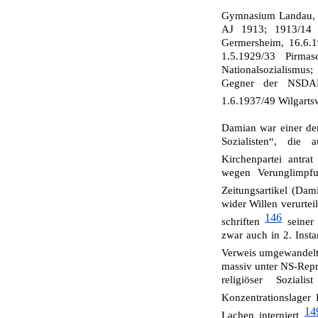
Gymnasium Landau, St
AJ 1913; 1913/14 
Germersheim, 16.6.1
1.5.1929/33 Pirma
Nationalsozialis­mus
Gegner der NSDAP 
1.6.1937/49 Wilgarts
Damian war einer der
Sozialisten“, die
Kirchenpartei antra
wegen Verunglimpfu
Zeitungsartikel (Dam
wider Willen verurtei
146
schriften
seiner 
zwar auch in 2. Insta
Verweis umgewandel
massiv unter NS-Repre
religiöser Sozia­
Konzentrationslager
14
Lachen interniert