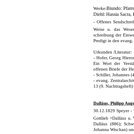
Biundo: Pfarr
Werke:
Diehl: Hassia Sacra, 
- Offenes Sendschre
Weise u. das Wese
schreibung der Einw
Predigt in den evang.
Urkunden /Literatur:
- Hofer, Georg Hiero
Ein Wort der Verstä
offenen Briefe der He
- Schiller, Johannes 
- evang. Zentralarchi
13 (9. Nachtragsheft)
Dalläus, Philipp Augu
30.12.1829 Speyer -
Gottlieb +Dalläus u
Dalläus (886); Schw
Johanna Wischan) und