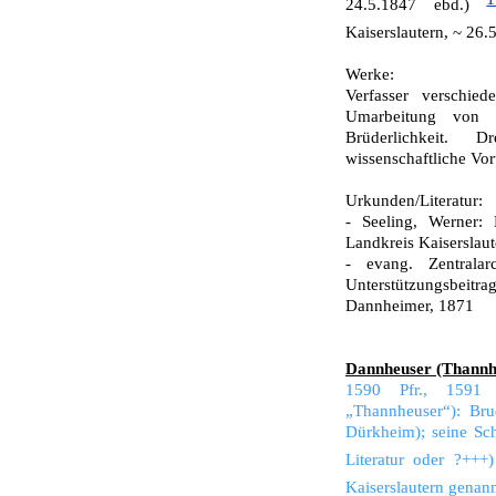
24.5.1847 ebd.)
Kaiserslautern, ~ 26.
Werke:
Verfasser verschied
Umarbeitung von Ca
Brüderlichkeit. 
wissenschaftliche Vor
Urkunden/Literatur:
- Seeling, Werner: 
Landkreis Kaiserslau
- evang. Zentrala
Unterstützungsbeitr
Dannheimer, 1871
Dannheuser (Thannhe
1590 Pfr., 1591 S
„Thannheuser“): Br
Dürkheim); seine Sc
Literatur oder ?+++
Kaiserslautern genan