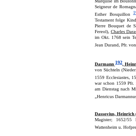
Marquise im Boulon
Seigneur de Romagnac
1
Esther Bosquillon
Testament folge Kin
Pierre Bouquet de S
Fereol),
Charles Dara
im Okt. 1768 sein Te
Jean Durand, Pfr. vo
192
Darmann
, Heinr
von Süchteln (Niederl
1559 Ecclesiastes, 1
war schon 1559 Pfr.
am Dienstag nach Mi
„Henricus Darmannus 
Dassovius, Heinrich 
Magister; 1652/55 
Wattenheim u. Hofpre