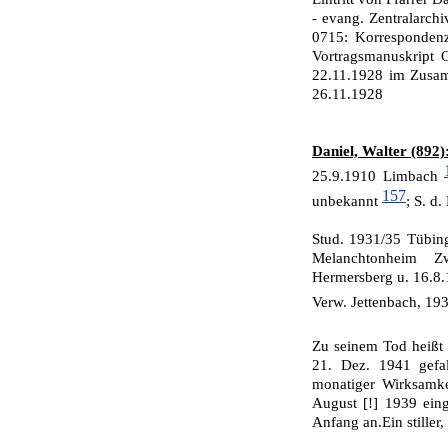
- evang. Zentralarc
0715: Korrespondenz 
Vortragsmanuskript 
22.11.1928 im Zusa
26.11.1928
Daniel, Walter (892)
25.9.1910 Limbach
157
unbekannt
; S. d
Stud. 1931/35 Tübing
Melanchtonheim Zw
Hermersberg u. 16.8
Verw. Jettenbach, 193
Zu seinem Tod heißt
21. Dez. 1941 gef
monatiger Wirksamke
August [!] 1939 ein
Anfang an.Ein stiller