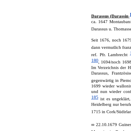
Darassus (Darassin
ca. 1647 Montauban/
Darassus u. Thomass
Seit 1676, noch 167
dann vermutlich franz
ref. Pfr. Lambrecht
180
, 1694/noch 1698
Im Verzeichnis der H
Darassus, Frantzösi
gegenwärtig in Piem
1699 wieder walloni
und nun wieder conf
185
ist es ungeklärt
Heidelberg nur berufe
1715 in Cork/Südirl
∞
22.10.1679 Guine