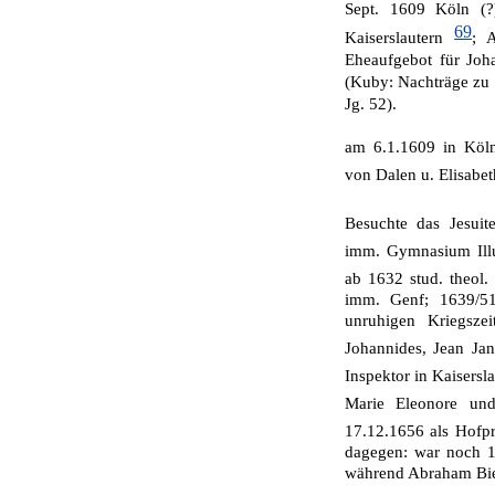
Sept. 1609 Köln (
69
Kaiserslautern
; 
Eheaufgebot für Joha
(Kuby: Nachträge zu d
Jg. 52).
am 6.1.1609 in Köln
von Dalen u. Elisabet
Besuchte das Jesui
imm. Gymnasium Illu
ab 1632 stud. theol
imm. Genf; 1639/51
unruhigen Kriegsz
Johannides, Jean Ja
Inspektor in Kaisersla
Marie Eleonore und
17.12.1656 als Hofpr
dagegen: war noch 1
während Abraham Bier