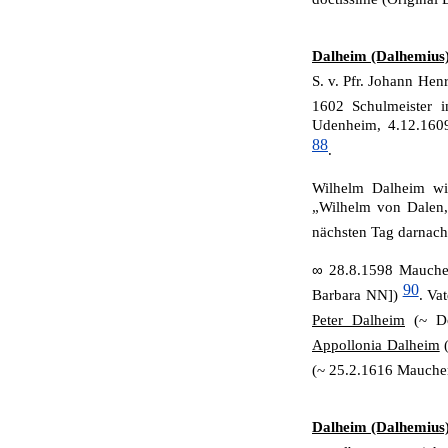
Dalheim (Dalhemius)
S. v. Pfr. Johann He
1602 Schulmeister i
Udenheim, 4.12.1609
88
.
Wilhelm Dalheim wi
„Wilhelm von Dalen,
nächsten Tag darnach
∞
28.8.1598 Mauchen
90
Barbara NN])
. Va
Peter Dalheim
(~ Do
Appollonia Dalheim
(
(~ 25.2.1616 Mauch
Dalheim (Dalhemius