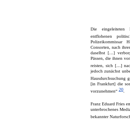
Die eingeleitete
entflohenen politi
Polizeikommissar H
Consorten, nach ihre
daselbst […] verbor
Pässen, die ihnen vo
reisten, sich […] na
jedoch zunächst unb
Hausdurchsuchung ge
[in Frank­furt] die 
20
vorzunehmen“
.
Franz Eduard Fries e
unterbrochenes Mediz
bekannter Naturforsc