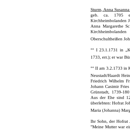
Sturm, Anna Susanna
geb. ca. 1705 err
Kirchheimbolanden J
Anna Margarethe Sch
Kirchheimbolanden
Oberschultheißen Jo
°° I 23.1.1731 in „
1733, err.); er war 
°° II am 3.2.1733 in
Neustadt/Haardt Hein
Friedrich Wilhelm F
Johann Casimir Fries 
Grünstadt, 1739-180
Aus der Ehe sind 12
überlebten: Hofrat Jo
Maria (Johanna) Marg
Ihr Sohn, der Hofrat 
"Meine Mutter war ei