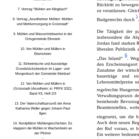
-
Rücktritt zu bewege
7. Vortrag "Mühlen am Klingbach"
zu veranlassen. Gleic
-
5
Budgetrechts durch
.
8. Vortrag „Asselheimer Mühlen: Mühlen
und Mehlversorgung in Grünstadt“
-
Die Tätigkeit der p
9. Mühlen und Wassertriebwerke in der
insbesondere die Abg
Ortsgemeinde Elmstein
Jordan fand starken R
-
liberalen Publizistik 
10. Von Mühlen und Müllern in
Ebertsheim
6
„Das Inland“
. Weg
-
den Erschei­nungsor
11. Einheimische und Auswärtige
Grundstücksbesitzer im Lager- und
Zunahme der wirtscha
Morgenbuch der Gemeinde Kleinkarl
bauerträge und e
-
Lebensmittelpreise s
12. Von Mühlen und Müllern in
(Grünstadt-)Asselheim; in: PRFK 2022,
regelrechte Hungersn
Band XX, Heft 2/3
Verwaltungspraxis d
-
bestehende Bevorzug
13. Der Vaterschaftsprozeß der Anna
Beamtenstellen, wob
Katharina Weller gegen Johann Paul
Ilgen
eingesetzt, um die b
-
Auch dem neuen Regi
14. Nordpfälzer Mühlengeschichten. Es
der Ruf voraus, er b
klappern die Mühlen in Wachenheim an
der Pfrimm
Ein weiterer bedeuten
-