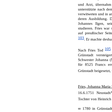
und Arzt, übernahm
unterstützte nach de
verwitweten und in a
deren Ausbildung. D
Johannes Ilgen, sei
studieren. Fries war
auf preußischer Sei
103
. Er machte desh
105
Nach Fries Tod
Grünstadt versteig
Schwester Johanna (M
für 8525 Francs ers
Grünstadt beigesetzt,
Fries, Johanna Maria
16.6.1751 Neustadt
Tochter von Heinrich
∞
1780 in Grünstad