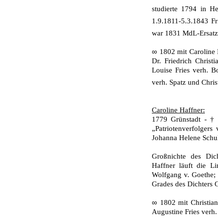
studierte 1794 in H
1.9.1811-5.3.1843 Fr
war 1831 MdL-Ersa
∞
1802 mit Caroline 
Dr. Friedrich Christi
Louise Fries verh. B
verh. Spatz und Chris
Caroline Haffner:
1779 Grünstadt - †
„Patriotenverfolgers
Johanna Helene Schule
Großnichte des Dic
Haffner läuft die L
Wolfgang v. Goethe; 
Grades des Dichters 
∞
1802 mit Christian
Augustine Fries verh. 