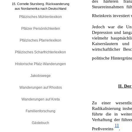
des härteren fran
15. Cornelie Stursberg. Rückwanderung
Steuereinnahmen füh
aus Nordamerika nach Deutschland
Rheinkreis investier
Pfälzisches Mühlenlexikon
Jedoch war die Unr
Pfälzer Persönlichkeiten
Depression und langa
vielmehr hauptsäch
Pfälzisches Pfarrerlexikon
Kaiserslautern un
wirtschaftlicher B
Pfälzisches Scharfrichterlexikon
politische Hintergrü
Historische Pfalz-Wanderungen
Jakobswege
II. De
Wanderungen auf Rhodos
Wanderungen auf Kreta
Zu einer wesentli
Radikalisierung insb
Familienforschung
führte die in weite
Verhaftung der führ
Gästebuch
11
Preßvereins
.