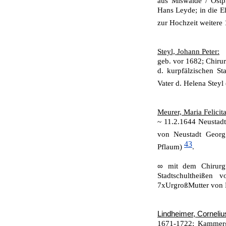
aus Miswalde / Ostp
Hans Leyde; in die E
zur Hochzeit weiter
Steyl, Johann Peter:
geb. vor 1682; Chirur
d. kurpfälzischen St
Vater d. Helena Steyl
Meurer, Maria Felicita
~ 11.2.1644 Neustadt 
von Neustadt Geor
43
Pflaum)
.
∞
mit dem Chirurgu
Stadtschultheißen 
7xUrgroßMutter von 
Lindheimer, Corneliu
1671-1722; Kammerge