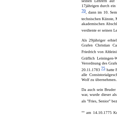
seinen Lehrern auf
17jährigen durch ein 
70
, dann im 10. Sem
technischen Künste, 
akademischen Abschlu
verdiente er seinen 
Als 29jähriger erhie
Grafen Christian Ca
Friedrich von Altlei
Gräflich Leinin­gen-
Verordnung des Grafe
75
20.11.1783
hatte F
alle Consistorialges
Wolf zu übernehmen.
Da auch sein Bru­der 
war, wurde dieser als
als "Fries, Senior" b
°° am 14.10.1775 K