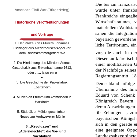
Die bis zur französisc
wurde unter französi
American Civil War (Bürgerkrieg)
Frankreichs eingegli
Wirtschaftsraumes, 
Historische Veröffentlichungen
materiellem Wohlstan
sahen die Integrati­
und Vorträge
bayerisch gewordene P
1. Der Prozeß des Müllers Johannes
liche Territorium, ei
Cloninger aus Niederhausen/Appel vor
vor, die auch in de
dem Reichskammergericht We
--
Dieser aufklärerisch-
2. Die Hinrichtung des Mörders Asmus
einer modifizierten 
Gottschalck aus Enkenbach anno 1613,
der Nachfolge seines
oder „..... ja so ein g
Regierungsantritt 
--
3. Die Geschichte der Papierfabrik
Deutschland infolge
Ebertsheim
Übernah­me des Inne
-
Eduard von Schenk b
4. Mühlen an Pfrimm und Ammelbach in
Königreich Bayern, 
Harxheim
deren Auswirkungen i
-
5. Südpfälzer Mühlengeschichten:
für Zeitungen -, zu
Neues zur Archweyerer Mühle
bayerischen Königsh
-
sich in den gerade er
6. „Revoluzzer“ und
eine geeignete Oppo
„Adelsknechte“: die Vor- und
Landtagsabgeordneten
Nachfahren