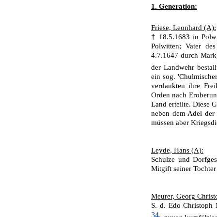
1. Generation:
Friese, Leonhard (A):
†
18.5.1683 in Polw
Polwitten; Vater d
4.7.1647 durch Mark
der Landwehr bestal
ein sog. 'Chulmischer
verdankten ihre Frei
Orden nach Eroberung
Land er­teilte. Diese
ne­ben dem Adel der 2
müssen aber Kriegsdie
Leyde, Hans (A):
Schulze und Dorfges
Mitgift seiner Tochte
Meurer, Georg Christ
S. d. Edo Christoph 
34