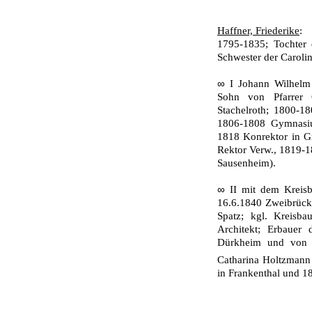
Haffner, Friederike
:
1795-1835; Tochter 
Schwester der Caroli
∞
I Johann Wilhelm
Sohn von Pfarrer 
Stachelroth; 1800-
1806-1808 Gymnasiu
1818 Konrektor in Gr
Rektor Verw., 1819-1
Sausenheim).
∞
II mit dem Kreis
16.6.1840 Zweibrücke
Spatz; kgl. Kreisba
Architekt; Erbauer
Dürkheim und von 
Catharina Holtzmann
in Frankenthal und 1