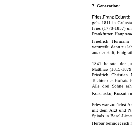
7. Generation:
Fries,Franz Eduard:
geb. 1811 in Grünsta
Fries (1778-1857) und
Frankfurter Hauptw
Friedrich Herman
verurteilt, dann zu l
aus der Haft; Emigrat
1841 heiratet der j
Matthiae (1815-1879;
Friedrich Christian
Tochter des Hofrats 
Alle drei Söhne erh
Kosciusko, Kossuth 
Fries war zunächst Ar
mit dem Arzt und Na
Spitals in Basel-Lies
Herbar befindet sic