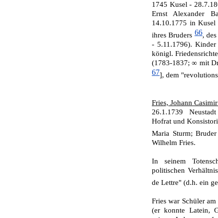
1745 Kusel - 28.7.1
Ernst Alexander B
14.10.1775 in Kusel 
66
ihres Bruders
, de
- 5.11.1796). Kinder
königl. Friedensrichte
(1783-1837; ∞ mit Dr
67
], dem "revolutions
Fries, Johann Casimir
26.1.1739 Neustadt 
Hofrat und Konsistor
Maria Sturm; Bruder
Wilhelm Fries.
In seinem Totensc
politischen Verhältn
de Lettre" (d.h. ein 
Fries war Schüler am
(er konnte Latein, G