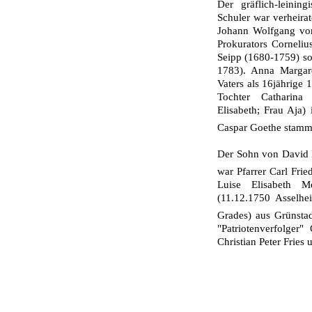
Der gräflich-leinin
Schuler war verheira
Johann Wolfgang von
Prokurators Corneliu
Seipp (1680-1759) s
1783). Anna Margar
Vaters als 16jährige
Tochter Catharina
Elisabeth; Frau Aja)
Caspar Goethe stamm
Der Sohn von David 
war Pfarrer Carl Fri
Luise Elisabeth M
(11.12.1750 Asselhe
Grades) aus Grünsta
"Patriotenverfolger
Christian Peter Fries 