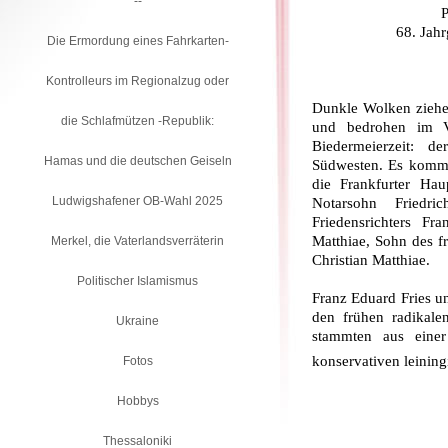
--
P
68. Jah
Die Ermordung eines Fahrkarten-
Kontrolleurs im Regionalzug oder
Dunkle Wolken ziehe
die Schlafmützen -Republik:
und bedrohen im Vo
Biedermeierzeit: 
Hamas und die deutschen Geiseln
Südwesten. Es komm
die Frankfurter Hau
Ludwigshafener OB-Wahl 2025
Notarsohn Friedr
Friedensrichters F
Matthiae, Sohn des fr
Merkel, die Vaterlandsverräterin
Christian Matthiae.
Politischer Islamismus
Franz Eduard Fries un
den frühen radikale
Ukraine
stammten aus einer
konservativen leining
Fotos
Hobbys
Thessaloniki