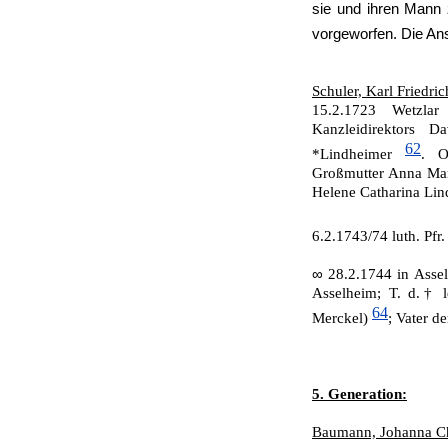
sie und ihren Mann 
vorgeworfen. Die An
Schuler, Karl Friedri
15.2.1723 Wetzlar
Kanzleidirektors 
62
*Lindheimer
. O
Großmutter Anna Marg
Helene Cathari­na Lin
6.2.1743/74 luth. Pfr
∞
28.2.1744 in Asse
Asselheim; T. d.† l
64
Merckel)
; Vater d
5. Generation:
Baumann, Johanna Ch