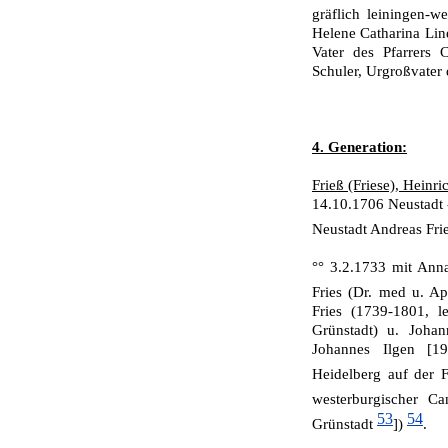
gräflich leiningen-w
Helene Catharina Li
Vater des Pfarrers 
Schuler, Urgroßvater 
4. Generation:
Frieß (Friese), Heinri
14.10.1706 Neustadt 
Neustadt Andreas Fri
°° 3.2.1733 mit Ann
Fries (Dr. med u. A
Fries (1739-1801, le
Grünstadt) u. Johan
Johannes Ilgen [1
Heidelberg auf der 
westerburgischer Ca
53
54
Grünstadt
])
.