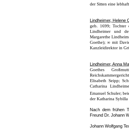
der Sitten eine lebha
Lindheimer, Helene C
geb. 1699; Tochter 
Lindheimer und de
Margarethe Lindheim
Goethe); ∞ mit David
Kanzleidirektor in Gr
Lindheimer, Anna Mar
Goethes Großmut
Reichskammergerichts
Elisabeth Seipp; Sc
Catharina Lindhei­m
Emanuel Schuler; beid
der Katharina Sybilla
Nach dem frühen To
Freund Dr. Johann Wo
Johann Wolfgang Text