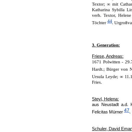
Textor; ∞ mit Cathar
Katharina Sybilla L
verh. Textor, Helene
44
Töchter
. Urgroßv
3. Generation:
Friese, Andreas:
1671 Polwitten - 29.
Hardt.; Bürger von 
Ursula Leyde; ∞ 11.
Fries.
Steyl, Helena:
aus Neustadt a.d. 
47
Felicitas Mürner
.
Schuler, David Eman