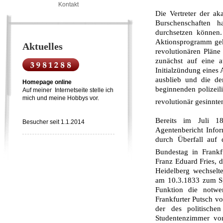
Kontakt
Die Vertreter der a
Burschenschaften 
durchsetzen könne
Aktionsprogramm gek
Aktuelles
revolutionären Plän
zunächst auf eine a
Initialzündung eines 
ausblieb und die d
Homepage online
beginnenden polizeili
Auf meiner Internetseite stelle ich
mich und meine Hobbys vor.
revolutionär gesinnt
Bereits im Juli 1
Besucher seit 1.1.2014
Agentenbericht Info
durch Überfall auf
Bundestag in Frankf
Franz Eduard Fries, 
Heidelberg wechselte
am 10.3.1833 zum Spr
Funktion die not­w
Frankfurter Putsch vo
der des politisch
Studentenzimmer von