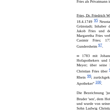
Fries als Privat­mann
Fries, Dr. Friedrich W
95
18.4.1749
Neusta
Grünstadt; Inhaber 
Jakob Fries und d
Margaretha Fries verh
Casimir Fries; 177
97
Gundersheim
.
∞
1783 mit Johann
Hofapothekers und 
Meyer; über seine 
Christian Fries über
99
Rhein
; zurückgek
100
Apotheker"
.
Die Bezeichnung 'ju
Bruder 'sen', dem Hof
und wurde von seiner
Sohn Lud­wig Christi