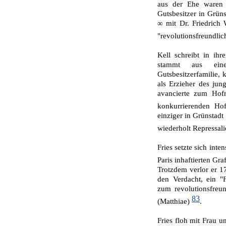
aus der Ehe ware
Gutsbesitzer in Grün
∞ mit Dr. Friedrich
"revolutionsfreundlic
Kell schreibt in ihr
stammt aus eine
Gutsbesitzerfamilie,
als Er­zieher des ju
avancierte zum Hof
konkurrierenden Ho
einziger in Grünstadt 
wiederholt Repressalie
Fries setzte sich inte
Paris inhaftierten Gr
Trotzdem verlor er 17
den Verdacht, ein "F
zum revolutionsfreun
83
(Matthiae)
.
Fries floh mit Frau 