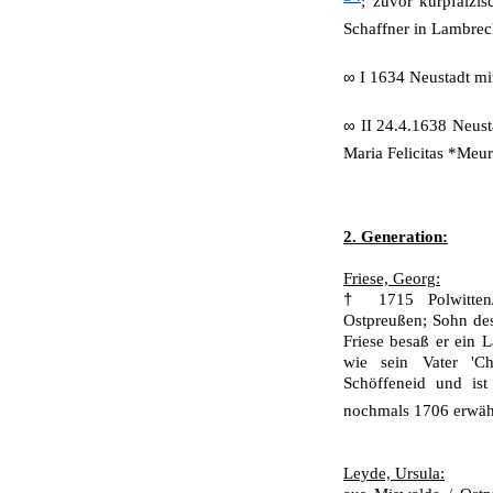
; zuvor kurpfälzis
Schaffner in Lambrech
∞
I 1634 Neustadt mi
∞
II 24.4.1638 Neus
Maria Felicitas *Meur
2. Generation:
Friese, Georg:
†
1715 Polwitten
Ostpreußen; Sohn de
Friese besaß er ein 
wie sein Vater 'C
Schöffeneid und ist
nochmals 1706 erwä
Leyde, Ursula: