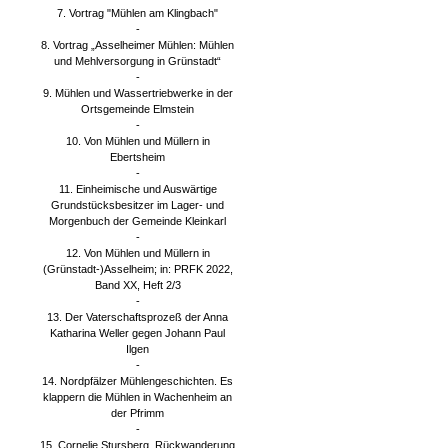
7. Vortrag "Mühlen am Klingbach"
-
8. Vortrag „Asselheimer Mühlen: Mühlen
und Mehlversorgung in Grünstadt“
-
9. Mühlen und Wassertriebwerke in der
Ortsgemeinde Elmstein
-
10. Von Mühlen und Müllern in
Ebertsheim
-
11. Einheimische und Auswärtige
Grundstücksbesitzer im Lager- und
Morgenbuch der Gemeinde Kleinkarl
-
12. Von Mühlen und Müllern in
(Grünstadt-)Asselheim; in: PRFK 2022,
Band XX, Heft 2/3
-
13. Der Vaterschaftsprozeß der Anna
Katharina Weller gegen Johann Paul
Ilgen
-
14. Nordpfälzer Mühlengeschichten. Es
klappern die Mühlen in Wachenheim an
der Pfrimm
-
15. Cornelie Stursberg. Rückwanderung