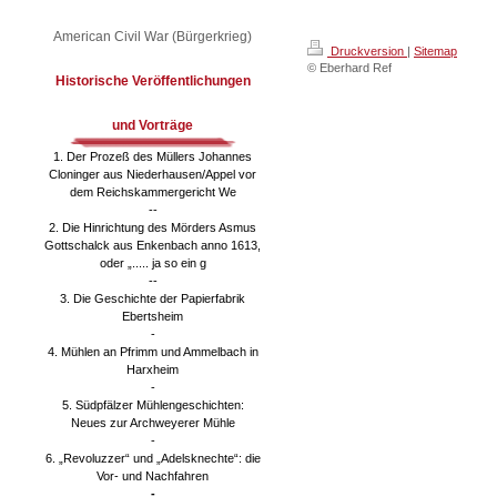
American Civil War (Bürgerkrieg)
Druckversion
|
Sitemap
© Eberhard Ref
Historische Veröffentlichungen
und Vorträge
1. Der Prozeß des Müllers Johannes
Cloninger aus Niederhausen/Appel vor
dem Reichskammergericht We
--
2. Die Hinrichtung des Mörders Asmus
Gottschalck aus Enkenbach anno 1613,
oder „..... ja so ein g
--
3. Die Geschichte der Papierfabrik
Ebertsheim
-
4. Mühlen an Pfrimm und Ammelbach in
Harxheim
-
5. Südpfälzer Mühlengeschichten:
Neues zur Archweyerer Mühle
-
6. „Revoluzzer“ und „Adelsknechte“: die
Vor- und Nachfahren
-