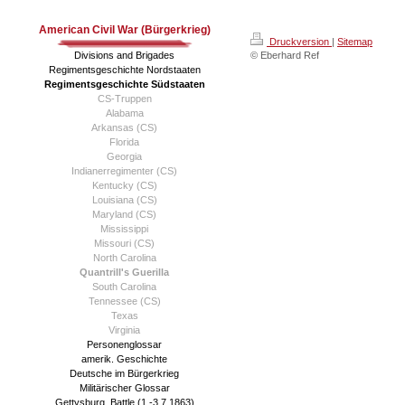
American Civil War (Bürgerkrieg)
Druckversion
|
Sitemap
Divisions and Brigades
© Eberhard Ref
Regimentsgeschichte Nordstaaten
Regimentsgeschichte Südstaaten
CS-Truppen
Alabama
Arkansas (CS)
Florida
Georgia
Indianerregimenter (CS)
Kentucky (CS)
Louisiana (CS)
Maryland (CS)
Mississippi
Missouri (CS)
North Carolina
Quantrill's Guerilla
South Carolina
Tennessee (CS)
Texas
Virginia
Personenglossar
amerik. Geschichte
Deutsche im Bürgerkrieg
Militärischer Glossar
Gettysburg, Battle (1.-3.7.1863)