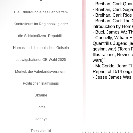
--
- Breihan, Carl: Quan
- Breihan, Carl: Sa
Die Ermordung eines Fahrkarten-
- Breihan, Carl: Rid
- Breihan, Carl: The
Kontrolleurs im Regionalzug oder
introduction by Hom
- Buel, James W.: T
die Schlafmützen -Republik:
- Connelly, William E
Quantrill's Jugend, je
Hamas und die deutschen Geiseln
gesinnt war) (Torch
Illustrations; Nevins 
Ludwigshafener OB-Wahl 2025
wars)"
- McCorkle, John: Th
Reprint of 1914 origi
Merkel, die Vaterlandsverräterin
- Jesse James Was H
Politischer Islamismus
Ukraine
Fotos
Hobbys
Thessaloniki