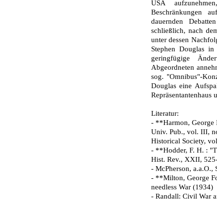
USA aufzunehmen
Beschränkungen au
dauernden Debatt
schließlich, nach de
unter dessen Nachfol
Stephen Douglas in 
geringfügige Ände
Abgeordneten annehm
sog. "Omnibus"-Kon
Douglas eine Aufspal
Repräsentantenhaus u
Literatur:
- **Harmon, George 
Univ. Pub., vol. III, n
Historical Society, vo
- **Hodder, F. H. : "
Hist. Rev., XXII, 52
- McPherson, a.a.O., 
- **Milton, George Fo
needless War (1934)
- Randall: Civil War 