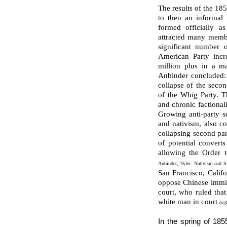
The results of the 18
to then an informal 
formed officially as
attracted many membe
significant number 
American Party incr
million plus in a ma
Anbinder concluded:
collapse of the seco
of the Whig Party. T
and chronic factiona
Growing anti-party s
and nativism, also co
collapsing second pa
of potential converts
allowing the Order t
Anbinder, Tyler: Nativism and S
San Francisco, Calif
oppose Chinese immig
court, who ruled that
white man in court
(vg
In the spring of 18