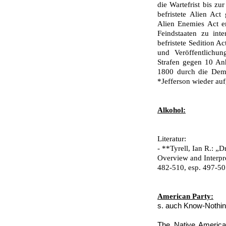
die Wartefrist bis zu
befristete Alien Act 
Alien Enemies Act e
Feindstaaten zu int
befristete Sedition Ac
und Veröffentlichun
Strafen gegen 10 An
1800 durch die Demo
*Jefferson wieder au
Alkohol:
Literatur:
- **Tyrell, Ian R.: „
Overview and Interpre
482-510, esp. 497-50
American Party:
s. auch Know-Nothi
The Native America