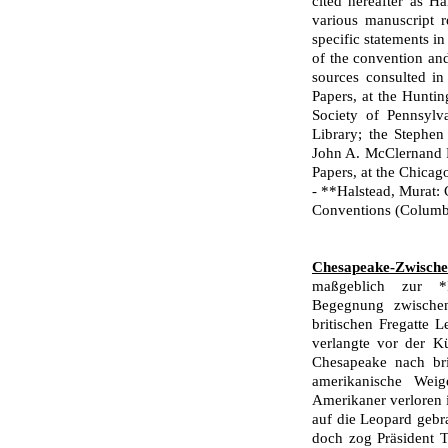
cited hereafter as Ha
various manuscript r
speci­fic statements i
of the convention an
sources consulted in
Papers, at the Huntin
Society of Pennsylv
Library; the Stephen 
John A. McClernand Pa
Pa­pers, at the Chicag
- **Halstead, Murat: 
Conventions (Columb
Chesapeake-Zwischen
maßgeblich zur *I
Begegnung zwischen
britischen Fregatte 
verlangte vor der Kü
Chesapeake nach bri
amerikanische Weig
Amerikaner verloren 
auf die Leopard ge­b
doch zog Präsident T