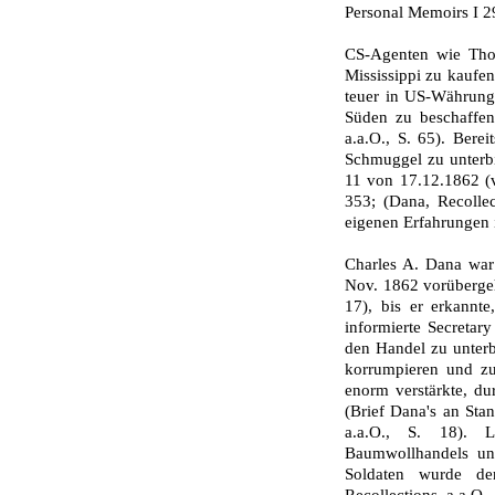
Personal Memoirs I 2
CS-Agenten wie Tho
Mississippi zu kaufe
teuer in US-Währung
Süden zu beschaffen 
a.a.O., S. 65). Bere
Schmuggel zu unter­bi
11 von 17.12.1862 (v
353; (Dana, Recolle
eigenen Erfahrungen 
Charles A. Dana war
Nov. 1862 vorübergeh
17), bis er erkannt
informierte Secretar
den Handel zu unter
korrumpieren und zu
enorm verstärkte, du
(Brief Dana's an Stan
a.a.O., S. 18). L
Baumwollhandels und 
Soldaten wurde de