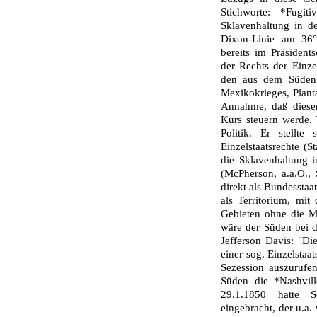
Stichworte: *Fugi
Sklavenhaltung in d
Dixon-Linie am 36°
bereits im Präsiden
der Rechts der Einze
den aus dem Süden
Mexikokrieges, Plant
Annahme, daß dieser
Kurs steuern werde. 
Politik. Er stellt
Einzelstaatsrechte (
die Sklavenhaltung 
(McPherson, a.a.O., 
direkt als Bundessta
als Territorium, mi
Gebieten ohne die M
wäre der Süden bei de
Jefferson Davis: "Di
einer sog. Einzelsta
Sezession auszurufe
Süden die *Nashvill
29.1.1850 hatte S
eingebracht, der u.a.