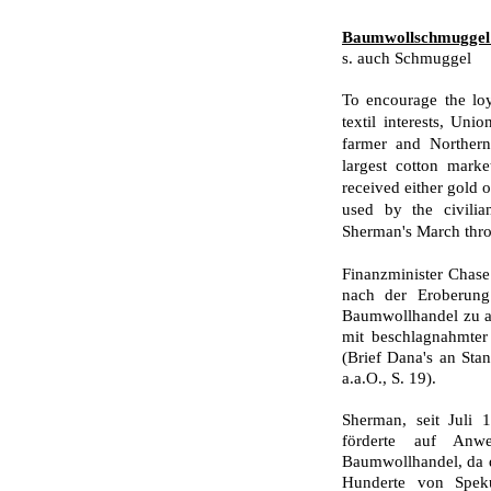
Baumwollschmuggel
s. auch Schmuggel
To encourage the loy
textil interests, Uni
farmer and Northern
largest cotton marke
received either gold 
used by the civilia
Sherman's March throu
Finanzminister Chas
nach der Eroberun
Baumwollhandel zu akt
mit beschlagnahmter
(Brief Dana's an Stan
a.a.O., S. 19).
Sherman, seit Juli
förderte auf Anw
Baumwollhandel, da d
Hunderte von Spek