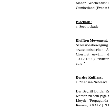
binnen Wochenfrist
Cumberland (Evans: S
Blockade:
s. Seeblockade
Bluffton Movement:
Sezessionsbewegung
sezessionistischen
Chestnut erwähnt 
10.12.1860): "Blufft
cure."
Border Ruffians:
s. *Kansas-Nebrasca 
Der Begriff Border R
worden zu sein (vgl. 
Lloyd: "Propaganda 
Review, XXXIV [1939