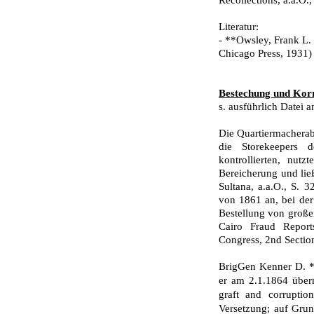
Recollections, a.a.O.,
Literatur:
- **Owsley, Frank L. 
Chicago Press, 1931)
Bestechung und Korr
s. ausführlich Datei 
Die Quartiermacherab
die Storekeepers
kontrollierten, nut
Bereicherung und ließ
Sultana, a.a.O., S. 3
von 1861 an, bei der
Bestellung von großen
Cairo Fraud Report
Congress, 2nd Section
BrigGen Kenner D. *G
er am 2.1.1864 über­
graft and corrupti
Versetzung; auf Grun