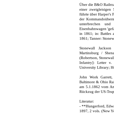
Über die B&O Railroa
einer zweigleisigen
führte über Harper's 
der Kommandoüberna
unterbrechen un
Eisenbahnwagen 'gefa
in 1861; in: Battles
1861; Tanner: Stonewal
Stonewall Jackson
Martinsburg / Shen
(Robertson, Stonewall
Infantry]: Letter v
University Library; H
John Work Garrett,
Baltimore & Ohio Rail
am 5.1.1862 vom Ang
Rückzug der US-Trup
Literatur:
- **Hungerford, Edwa
1897, 2 vols. (New Y