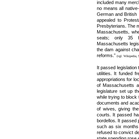
included many merch
no means all native-
German and British P
appealed to Protes
Presbyterians. The m
Massachusetts, wher
seats; only 35 h
Massachusetts legisl
the dam against chan
reforms."
(vgl. Wikipedia, 
It passed legislation
utilities. It funded
appropriations for loc
of Massachusetts ag
legislature set up th
while trying to bloc
documents and acade
of wives, giving th
courts. It passed h
bordellos. It passed p
such as six months i
refused to convict d
state spending rose 