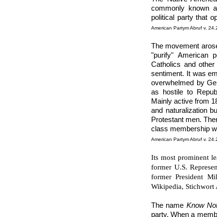
commonly known a
political party that 
American Partym Abruf v. 24.
The movement arose 
"purify" American p
Catholics and other 
sentiment. It was e
overwhelmed by Ger
as hostile to Repub
Mainly active from 1
and naturalization b
Protestant men. Ther
class membership was
American Partym Abruf v. 24.
Its most prominent l
former U.S. Represe
former President Mi
Wikipedia, Stichwort
The name
Know Not
party. When a membe