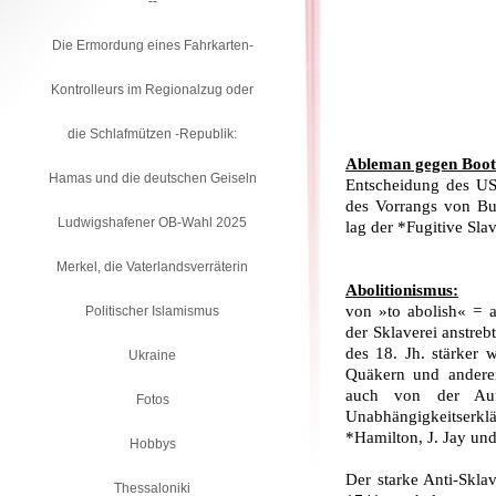
--
Die Ermordung eines Fahrkarten-
Kontrolleurs im Regionalzug oder
die Schlafmützen -Republik:
Ableman gegen Boot
Hamas und die deutschen Geiseln
Entscheidung des US
des Vorrangs von Bun
Ludwigshafener OB-Wahl 2025
lag der *Fugitive Sla
Merkel, die Vaterlandsverräterin
Abolitionismus:
von »to abolish« = 
Politischer Islamismus
der Sklaverei anstreb
des 18. Jh. stärker
Ukraine
Quäkern und anderen 
auch von der Aufk
Fotos
Unabhängigkeitser
*Hamilton, J. Jay und
Hobbys
Der starke Anti-Skla
Thessaloniki