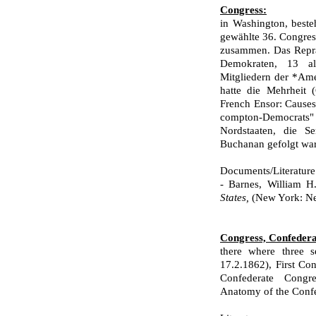
Congress:
in Washington, beste
gewählte 36. Congress
zusammen. Das Reprä
Demokraten, 13 al
Mitgliedern der *Am
hatte die Mehrheit 
French Ensor: Causes 
compton-Democrats
Nordstaaten, die Se
Buchanan gefolgt wa
Documents/Literature
- Barnes, William H
States,
(New York: Neg
Congress, Confedera
there where three s
17.2.1862), First Co
Confede­rate Congre
Anatomy of the Confed