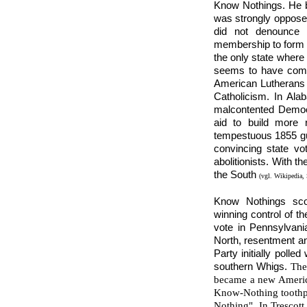
Know Nothings. He b
was strongly oppose
did not denounce 
membership to form a 
the only state where
seems to have come
American Lutherans 
Catholicism. In Al
malcontented Democr
aid to build more ra
tempestuous 1855 gu
convincing state vo
abolitionists. With 
the South
(vgl. Wikipedia,
Know Nothings scor
winning control of t
vote in Pennsylvani
North, resentment a
Party initially polle
southern Whigs.
The
became a new Americ
Know-Nothing toothp
Nothing". In Trescott