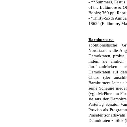
- **Summers, Festus P
of the Baltimore & Oh
Books; 360 pp; Repri
- "Thirty-Sixth Annu
1862" (Baltimore, Ma
Barnburners:
abolitionistische
Nordstaaten; die Ang
Demokraten, probte 1
indem sie ähnlich d
durchzudrücken su
Demokraten auf de
Chase (der anschl
Barnburners leitet 
seine Scheune niede
(vgl. McPherson: Für 
sie aus der Demokra
Parteitag Senator Va
Proviso als Program
Präsidentschaftswahl
Demokraten zu­rück (