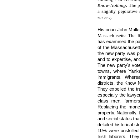
Know-Nothing
. The 
a slightly pejorative
.
24.2.2017)
Historian John Mulke
Massachusetts: The R
has examined the pa
of the Massachusetts 
the new party was pop
and to expertise, an
The new party's vote
towns, where Yanke
immigrants. Where
districts, the Know N
They expelled the tra
especially the lawye
class men, farmers
Replacing the mon
property. Nationally
and social status th
detailed historical 
10% were unskilled 
Irish laborers. The