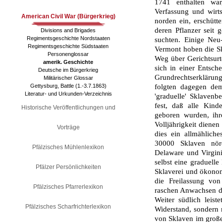
1741 enthalten war
Verfassung und wirts
American Civil War (Bürgerkrieg)
norden ein, erschütt
deren Pflanzer seit 
Divisions and Brigades
Regimentsgeschichte Nordstaaten
suchten. Einige Neu
Regimentsgeschichte Südstaaten
Vermont hoben die Sk
Personenglossar
Weg über Gerichtsurte
amerik. Geschichte
sich in einer Entsch
Deutsche im Bürgerkrieg
Grundrechtserklärung
Militärischer Glossar
Gettysburg, Battle (1.-3.7.1863)
folgten dagegen dem
Literatur- und Urkunden-Verzeichnis
'graduelle' Sklavenb
fest, daß alle Kin
Historische Veröffentlichungen und
geboren wurden, ihre
Volljährigkeit diene
Vorträge
dies ein allmählic
30000 Sklaven nör
Pfälzisches Mühlenlexikon
Delaware und Virgini
selbst eine graduelle
Pfälzer Persönlichkeiten
Sklaverei und ökono
die Freilassung vo
Pfälzisches Pfarrerlexikon
raschen Anwachsen d
Weiter südlich leiste
Pfälzisches Scharfrichterlexikon
Widerstand, sondern
von Sklaven im große