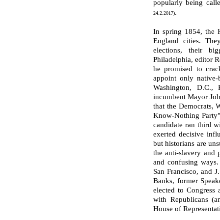
popularly being call
.
24.2.2017)
In spring 1854, the
England cities. The
elections, their b
Philadelphia, editor 
he promised to crac
appoint only native
Washington, D.C.,
incumbent Mayor John
that the Democrats, W
Know-Nothing Party"
candidate ran third w
exerted decisive infl
but historians are uns
the anti-slavery and 
and confusing ways.
San Francisco, and J.
Banks, former Speake
elected to Congress 
with Republicans (a
House of Representat