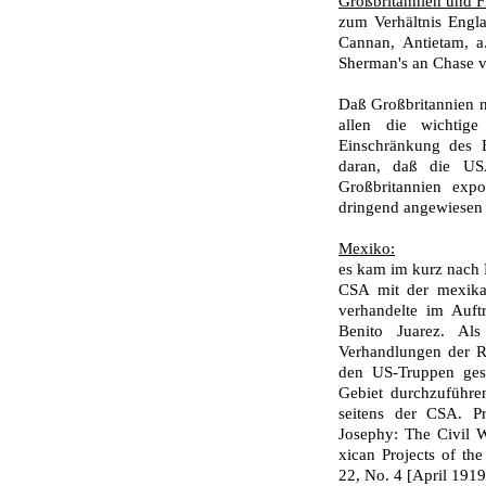
Großbritannien und F
zum Verhältnis Engla
Cannan, Antietam, a
Sherman's an Chase v
Daß Großbritannien ni
allen die wichtig
Einschränkung des 
daran, daß die USA
Großbritannien expo
dringend angewiesen (
Mexiko:
es kam im kurz nach
CSA mit der mexikan
verhandelte im Auft
Benito Juarez. A
Verhandlungen der R
den US-Truppen gest
Gebiet durchzuführe
seitens der CSA. Pr
Josephy: The Civil W
xican Projects of the
22, No. 4 [April 1919