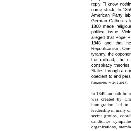
reply, "I know noth
name stuck. In 1855
American Party lab
German Catholics to
1860 made religiou
political issue. Vio
alleged that Pope Pi
1848 and that he
Republicanism. One B
tyranny, the opponent
the railroad, the 
conspiracy theories 
States through a cont
obedient to and pers
.
Partym Abruf v. 24.2.2017)
In 1849, an oath-boun
was created by Cha
immigration led to 
leadership in many cit
secret groups, coord
candidates sympathe
organizations, membe