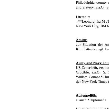
Philadelphia county 
and Slavery, a.a.O., S
Literatur:
- **Leonard, Ira M „T
New York City, 184
Amish:
zur Situation der A
Kombattanten vgl. Enc
Army and Navy Jour
US-Zeitschrift, erst
Crucible, a.a.O., S
William Conant *Chur
der New York Times (v
Außenpolitik:
s. auch *Diplomatie