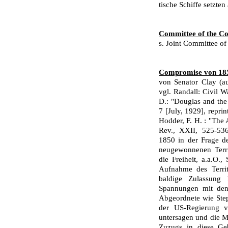
tische Schiffe setzte
Committee of the Co
s. Joint Committee of
Compromise von 18
von Senator Clay (a
vgl. Randall: Civil 
D.: "Douglas and the
7 [July, 1929], reprin
Hodder, F. H. : "The 
Rev., XXII, 525-53
1850 in der Frage d
neugewonnenen Terri
die Freiheit, a.a.O.,
Aufnahme des Territ
baldige Zulassung
Spannungen mit den 
Abgeordnete wie Ste
der US-Regierung v
untersagen und die M
Zuzugs in diese Geb