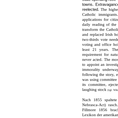
towns. Extravaganc
reelected.
The highes
Catholic immigrants
applications for cit
daily reading of the
transform the Catholi
and replaced Irish ho
two-thirds vote neede
voting and office ho
least 21 years. The
requirement for natu
never acted. The mo
to appoint an invest
immorality underwa
following the story, 
was using committee f
its committee, ejec
laughing stock
(vgl. Wik
Nach 1855 spaltete 
Nebrasca-Act) rasch.
Fillmore 1856 brach
Lexikon der amerikani