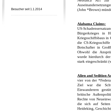
Nebrasca Act zur P
Auseinandersetzunge
Besucher seit 1.1.2014
(John *Brown) münde
Alabama Claims:
US-Schadensersat
Bürgerkrieges in 
Kriegsschiffsbaus in
die CS-Kriegsschiff
Botschafter in Groß
Obwohl die Ansprüc
wurde hierdurch der
stark eingeschränkt (v
Alien and Sedition Ac
vier von der *Federa
Ziel war die Sch
Einwanderern gestüt
britische Außenpolit
Rechte von Neueinwan
die sich auf Seiten
Heideking, Geschichte