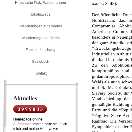
Historische Pfalz-Wanderungen
a.a.O., S. 48).
Jakobswege
Der öffentliche Druc
Nordstaaten, das 
Compromise. Aboliti
Wanderungen auf Rhodos
American Coloniza
besonders in Neueng
Wanderungen auf Kreta
der ganz Amerika erf
*Erweckungsbewegu
Familienforschung
Industriellen Ar­thu
die bald in mehr als 
Gästebuch
Zu den Abolitioni
kompromißlos und z
Kontakt
philanthroposophisch 
Weld) als auch schwa
und S. M. Grimké).
Slavery Society. Ihr 
Aktuelles
Verabschiedung der 
gemäßigte Richtung a
Party und die *Repub
*Fugitive Slave Act b
Homepage online
Railroad. Die Verabs
Auf meiner Internetseite stelle ich
Sympathiebasis der
mich und meine Hobbys vor.