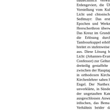
bautechnisch verw
Erdengeviert, die Ü
Vorstellung vom Kul
Licht und chtonisch
Sedlmayr: Das erste
Epochen und Werke,
Herrscherthron überw
Das Kreuz im Grundr
die Erlösung durc
Tambourkuppel erhöht
breitet es stufenwei
aus. Diese Lösung b
Licht (Johannes-Eva
Confessor) zur Geltun
dreiteilig gestaffel
zwischen der Hauptap
in orthodoxen Kirch
Kirchenlehrer sahen h
Engel. Der Narthex
unverklär­te, in Sünd
der ungetauften Ka
ausgeschlossen Anwes
irdischen, das Bema
Verhältnis beider 