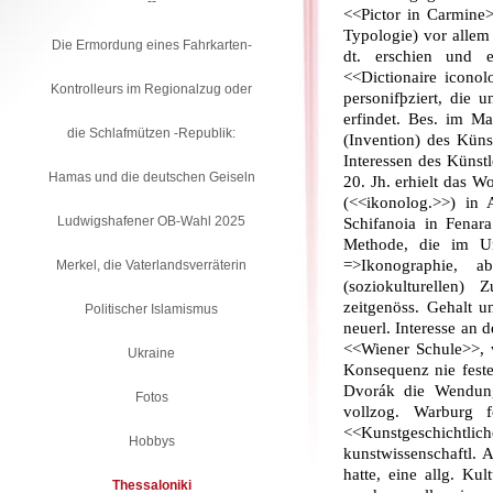
--
<<Pictor in Carmine>
Typologie) vor alle
Die Ermordung eines Fahrkarten-
dt. erschien und 
<<Dictionaire iconolo
Kontrolleurs im Regionalzug oder
personifþziert, die u
erfindet. Bes. im M
die Schlafmützen -Republik:
(Invention) des Küns
Interessen des Künstl
Hamas und die deutschen Geiseln
20. Jh. erhielt das W
(<<ikonolog.>>) in
Ludwigshafener OB-Wahl 2025
Schifanoia in Fena­r
Methode, die im Unt
=>Ikonographie, a
Merkel, die Vaterlandsverräterin
(soziokulturellen
zeitgenöss. Gehalt u
Politischer Islamismus
neuerl. Interesse an d
<<Wiener Schule>>, 
Ukraine
Konsequenz nie feste
Dvorák die Wendung 
Fotos
vollzog. Warburg 
<<Kunstgeschicht
Hobbys
kunstwissenschaftl. 
hatte, eine allg. Kul
Thessaloniki