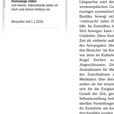
Homepage online
Längsachse wird der 
Auf meiner Internetseite stelle ich
westeuropäischen Got
mich und meine Hobbys vor.
(weniger symmetrisch 
Basilika bewegt si
‘verbraucht’ dabei Z
Besucher seit 1.1.2014
läßt. Im Zentralbau b
Sich bewegen kann e
Umläufen. Diese Kre
Zeit als vielmehr auß
des Areopagiten, äh
den Besucher ‘im Krei
wie denn im Kulturb
Kugel Zeichen wa
Abgeschlossene, Ze
Zentralbauten für M
des Ent­schlafene
Meditation über die
anders als bei neuze
sich für die Ewigke
Gestalt der Zeit, g
Selbstdarstellung bed
ideellen Vorstellunge
ihr Kreisform am kon
durchgeführt worden 