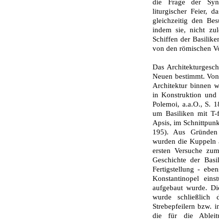
die Frage der Syn
liturgischer Feier, 
gleichzeitig den Bes
indem sie, nicht zu
Schiffen der Basilike
von den römischen Vor
Das Architekturgesc
Neuen bestimmt. Von
Architektur binnen w
in Konstruktion und 
Polemoi, a.a.O., S. 
um Basiliken mit T-
Apsis, im Schnittpunk
195). Aus Gründen 
wurden die Kuppeln al
ersten Versuche zum
Geschichte der Basi
Fertigstellung - eb
Konstantinopel ein
aufgebaut wurde. Di
wurde schließlich 
Strebepfeilern bzw.
die für die Able