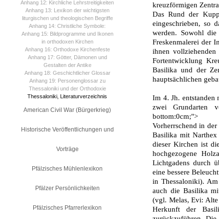
Anhang 12: Kirchliche Lehrstreitigkeiten
kreuzförmigen Zentral
Anhang 13: Lexikon der wichtigsten
Das Rund der Kup­pe
liturgischen und theologischen Begriffe
eingeschrieben, so d
Anhang 14: Christliche Symbole:
wer­den. Sowohl die
Anhang 15: Bildprogramme und Ikonen
Freskenmalerei der In
in orthodoxen Kirchen
Anhang 16: Orthodoxe Kirchenfeste
ihnen vollziehenden 
Anhang 17: Götter, Dämonen und
Fortentwicklung Kre
Gestalten der Antike
Basilika und der Ze
Anhang 18: Geschichtlicher Glossar
hauptsächlichen geba
Anhang 19: Personenglossar zu
Thessaloniki und der Orthodoxie
Thessaloniki, Literaturverzeichnis
Im 4. Jh. entstanden 
zwei Grundarten v
American Civil War (Bürgerkrieg)
bottom:0cm;">
Vorherrschend in der 
Historische Veröffentlichungen und
Basilika mit Narthex 
dieser Kirchen ist d
Vorträge
hochgezogene Holza
Lichtgadens durch ü
Pfälzisches Mühlenlexikon
eine bessere Beleuch­
in Thessaloniki). Am 
Pfälzer Persönlichkeiten
auch die Basilika m
(vgl. Melas, Evi: Alt
Pfälzisches Pfarrerlexikon
Herkunft der Basil
zurückzuführen. Die 