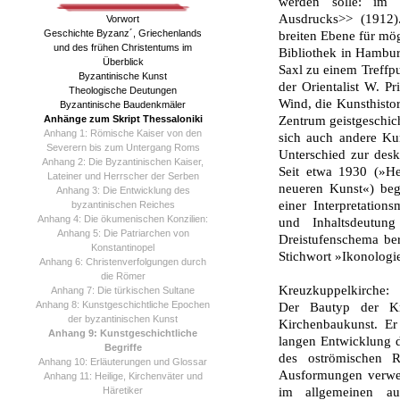
werden solle: im I
Ausdrucks>> (1912).
Vorwort
Geschichte Byzanz´, Griechenlands
breiten Ebene für mö
und des frühen Christentums im
Bibliothek in Hamburg
Überblick
Saxl zu einem Treffpu
Byzantinische Kunst
der Orientalist W. Pr
Theologische Deutungen
Wind, die Kunsthisto
Byzantinische Baudenkmäler
Anhänge zum Skript Thessaloniki
Zentrum geistgeschic
Anhang 1: Römische Kaiser von den
sich auch andere Kuns
Severern bis zum Untergang Roms
Unterschied zur desk
Anhang 2: Die Byzantinischen Kaiser,
Seit etwa 1930 (»He
Lateiner und Herrscher der Serben
neueren Kunst«) beg
Anhang 3: Die Entwicklung des
einer Interpretatio
byzantinischen Reiches
Anhang 4: Die ökumenischen Konzilien:
und Inhaltsdeutun
Anhang 5: Die Patriarchen von
Dreistufenschema bere
Konstantinopel
Stichwort »Ikonologie
Anhang 6: Christenverfolgungen durch
die Römer
Kreuzkuppelkirche:
Anhang 7: Die türkischen Sultane
Anhang 8: Kunstgeschichtliche Epochen
Der Bautyp der Kre
der byzantinischen Kunst
Kirchenbaukunst. Er
Anhang 9: Kunstgeschichtliche
langen Entwicklung 
Begriffe
des oströmischen 
Anhang 10: Erläuterungen und Glossar
Ausformungen verwen
Anhang 11: Heilige, Kirchenväter und
Häretiker
im allgemeinen au