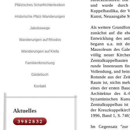
Pfälzisches Scharfrichterlexikon
und wurde durch
Kuppelbasilika, der V
Kunst, Neuausgabe M
Historische Pfalz-Wanderungen
Als weitere Grundfor
Jakobswege
zunächst auf die eb
Entwicklung des ant
Wanderungen auf Rhodos
begann u.a. mit de
Mausoleum des Galer
Wanderungen auf Kreta
völlig neuer Kirche
Zentralkuppelbauten 
Familienforschung
runde Innenraum fin
Vollendung, und beinh
Gästebuch
Rotunde aus der Zei
Raum ist, nichts meh
Kontakt
eines der ersten Bau
Architektur des 4.-
byzantinischen Kuns
Zentralkuppelbau ist
Aktuelles
der Kreuzkuppelkirc
1996, Band 1, S. 746)
Im Gegensatz "zur 