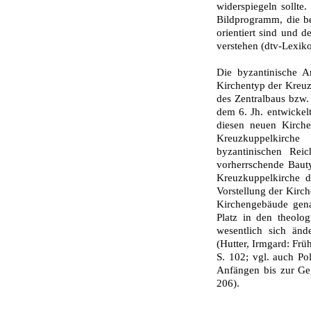
widerspiegeln sollt
Bildprogramm, die be
orientiert sind und d
verstehen (dtv-Lexiko
Die byzantinische A
Kirchentyp der Kreuz
des Zentralbaus bzw.
dem 6. Jh. entwickel
diesen neuen Kirche
Kreuzkuppelkirc
byzantinischen Rei
vorherrschende Bauty
Kreuzkuppelkirche d
Vorstellung der Kirch
Kirchengebäude genau
Platz in den theolo
wesentlich sich änd
(Hutter, Irmgard: Frü
S. 102; vgl. auch P
Anfängen bis zur Ge
206).