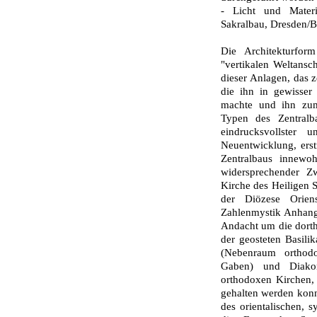
- Licht und Materie
Sakralbau, Dresden/Ba
Die Architekturfor
"vertikalen Weltansc
dieser Anlagen, das 
die ihn in gewisse
machte und ihn zum
Typen des Zentralb
eindrucksvollster
Neuentwicklung, erst
Zentralbaus innewo
widersprechen­der 
Kirche des Heiligen S
der Diözese Orien
Zahlenmystik Anhang 
Andacht um die dorth
der geosteten Basilik
(Nebenraum orthodo
Gaben) und Diakoni
orthodoxen Kirchen, 
gehalten werden konn
des orientalischen, 