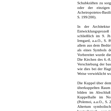
Schubkräften zu sorg
oder der einzigen
Acheiropoietos-Basili
S. 199/200).
In der Architektur
Entwicklungsprozeß st
schließlich im 9. Jh
Irmgard, a.a.O., S. 8
allem aus dem Bedürf
als eines Symbols d
Vorbereitet wurde di
Die Kirchen des 6.-8
Verschiebung der basi
wie dies bei der Hag
Weise verwirklicht wur
Die Kuppel über dem
überkuppelten Raum 
bilden im Abschluß
Kuppelhalle im No
(Polemoi, a.a.O., S. 
Altertum symbolis